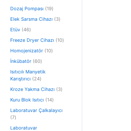
r
0
ü
1
Dozaj Pompası
19
ü
n
9
r
3
Elek Sarsma Cihazı
3
ü
ü
ü
4
r
Etüv
46
n
r
6
ü
ü
1
Freeze Dryer Cihazı
10
ü
n
n
0
r
1
Homojenizatör
10
ü
ü
0
6
r
İnkübatör
60
n
ü
0
ü
r
Isıtıcılı Manyetik
ü
n
2
ü
Karıştırıcı
24
r
4
n
ü
3
Kroze Yakma Cihazı
3
ü
n
ü
r
1
Kuru Blok Isıtıcı
14
r
ü
4
ü
Laboratuvar Çalkalayıcı
n
ü
7
n
7
r
ü
ü
Laboratuvar