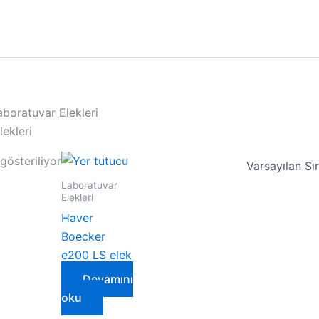
aboratuvar Elekleri
ekleri
gösteriliyor
Laboratuvar
Elekleri
Haver
Boecker
e200 LS elek
Devamını
oku