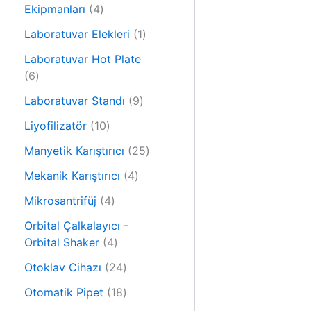
r
4
n
Ekipmanları
4
ü
ü
n
1
Laboratuvar Elekleri
1
r
ü
ü
Laboratuvar Hot Plate
r
6
n
6
ü
ü
9
n
Laboratuvar Standı
9
r
ü
ü
1
Liyofilizatör
10
r
n
0
ü
2
Manyetik Karıştırıcı
25
ü
n
5
r
4
Mekanik Karıştırıcı
4
ü
ü
ü
4
r
Mikrosantrifüj
4
n
r
ü
ü
ü
Orbital Çalkalayıcı -
r
n
4
n
Orbital Shaker
4
ü
ü
n
2
Otoklav Cihazı
24
r
4
ü
1
Otomatik Pipet
18
ü
n
8