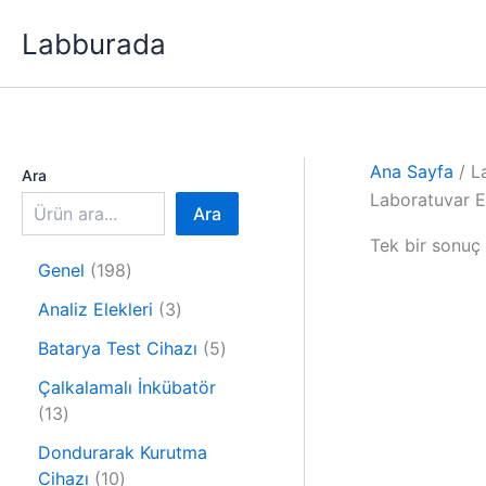
İçeriğe
Labburada
atla
Ana Sayfa
/ L
Ara
Laboratuvar El
Ara
Tek bir sonuç 
1
Genel
198
9
3
Analiz Elekleri
3
8
ü
ü
5
Batarya Test Cihazı
5
r
r
ü
ü
Çalkalamalı İnkübatör
ü
r
1
n
13
n
ü
3
n
Dondurarak Kurutma
ü
1
Cihazı
10