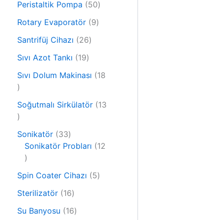
r
5
Peristaltik Pompa
50
ü
ü
0
r
9
Rotary Evaporatör
9
n
ü
ü
ü
2
r
Santrifüj Cihazı
26
n
r
6
ü
1
ü
Sıvı Azot Tankı
19
ü
n
9
n
r
Sıvı Dolum Makinası
18
ü
1
ü
r
8
n
ü
Soğutmalı Sirkülatör
13
ü
1
n
r
3
ü
3
Sonikatör
33
ü
n
3
Sonikatör Probları
12
r
1
ü
ü
2
r
n
5
Spin Coater Cihazı
5
ü
ü
ü
r
n
1
Sterilizatör
16
r
ü
6
1
ü
Su Banyosu
16
n
ü