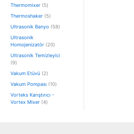
6
n
r
5
Thermomixer
5
ü
ü
ü
r
5
Thermoshaker
5
n
r
ü
ü
ü
5
Ultrasonik Banyo
58
n
r
n
8
ü
Ultrasonik
ü
n
2
Homojenizatör
20
r
0
ü
Ultrasonik Temizleyici
ü
9
n
9
r
ü
2
ü
Vakum Etüvü
2
r
ü
n
ü
1
Vakum Pompası
10
r
n
0
ü
Vorteks Karıştırıcı -
ü
4
n
Vortex Mixer
4
r
ü
ü
r
n
ü
n