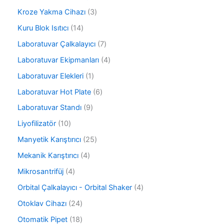
n
ü
ü
4
r
3
Kroze Yakma Cihazı
3
n
ü
ü
ü
r
1
Kuru Blok Isıtıcı
14
n
r
ü
4
ü
7
Laboratuvar Çalkalayıcı
7
n
ü
n
ü
r
4
Laboratuvar Ekipmanları
4
r
ü
ü
ü
1
Laboratuvar Elekleri
1
n
r
n
ü
ü
6
Laboratuvar Hot Plate
6
r
n
ü
ü
9
Laboratuvar Standı
9
r
n
ü
ü
1
Liyofilizatör
10
r
n
0
ü
2
Manyetik Karıştırıcı
25
ü
n
5
r
4
Mekanik Karıştırıcı
4
ü
ü
ü
r
4
Mikrosantrifüj
4
n
r
ü
ü
ü
4
Orbital Çalkalayıcı - Orbital Shaker
4
n
r
n
ü
ü
2
Otoklav Cihazı
24
r
n
4
ü
1
Otomatik Pipet
18