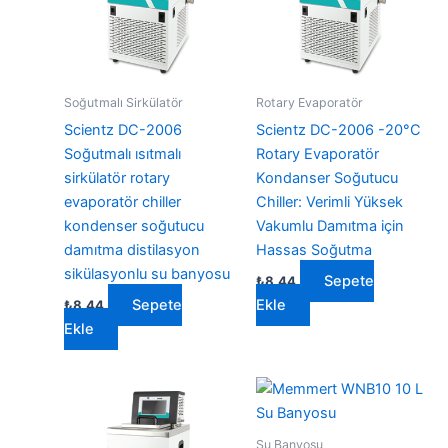
Soğutmalı Sirkülatör
Rotary Evaporatör
Scientz DC-2006
Scientz DC-2006 -20°C
Soğutmalı ısıtmalı
Rotary Evaporatör
sirkülatör rotary
Kondanser Soğutucu
evaporatör chiller
Chiller: Verimli Yüksek
kondenser soğutucu
Vakumlu Damıtma için
damıtma distilasyon
Hassas Soğutma
sikülasyonlu su banyosu
Sepete
₺
8,44
Sepete
Ekle
₺
8,44
Ekle
Su Banyosu