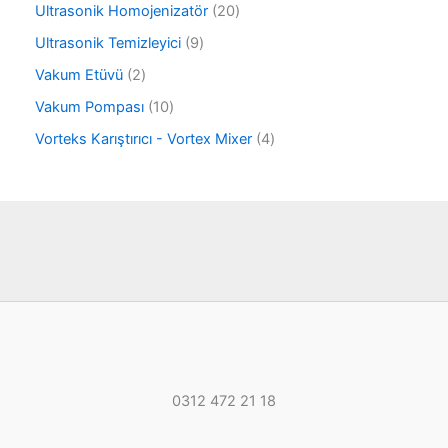
ü
2
Ultrasonik Homojenizatör
20
ü
n
0
r
9
Ultrasonik Temizleyici
9
ü
ü
ü
r
2
Vakum Etüvü
2
n
r
ü
ü
ü
1
Vakum Pompası
10
n
r
n
0
ü
4
Vorteks Karıştırıcı - Vortex Mixer
4
ü
n
ü
r
r
ü
ü
n
n
0312 472 21 18