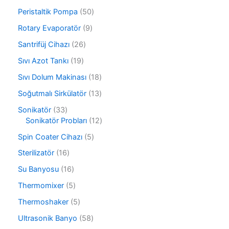
ü
n
8
r
5
Peristaltik Pompa
50
ü
ü
0
r
9
Rotary Evaporatör
9
n
ü
ü
ü
r
2
Santrifüj Cihazı
26
n
r
ü
6
ü
1
Sıvı Azot Tankı
19
n
ü
n
9
r
1
Sıvı Dolum Makinası
18
ü
ü
8
r
1
Soğutmalı Sirkülatör
13
n
ü
ü
3
r
3
Sonikatör
33
n
ü
ü
3
1
Sonikatör Probları
12
r
n
ü
2
ü
5
Spin Coater Cihazı
5
r
ü
n
ü
ü
r
1
Sterilizatör
16
r
n
ü
6
ü
1
Su Banyosu
16
n
ü
n
6
r
5
Thermomixer
5
ü
ü
ü
r
5
Thermoshaker
5
n
r
ü
ü
ü
5
Ultrasonik Banyo
58
n
r
n
8