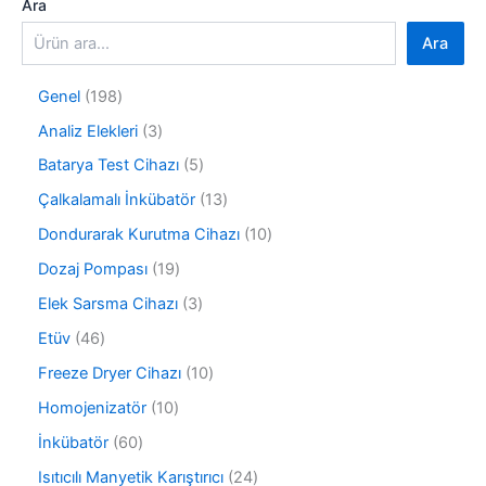
Ara
Ara
1
Genel
198
9
3
Analiz Elekleri
3
8
ü
ü
5
Batarya Test Cihazı
5
r
r
ü
ü
1
Çalkalamalı İnkübatör
13
ü
r
n
3
n
ü
1
Dondurarak Kurutma Cihazı
10
ü
n
0
r
1
Dozaj Pompası
19
ü
ü
9
r
3
Elek Sarsma Cihazı
3
n
ü
ü
ü
r
4
Etüv
46
n
r
ü
6
ü
1
Freeze Dryer Cihazı
10
n
ü
n
0
r
1
Homojenizatör
10
ü
ü
0
r
6
İnkübatör
60
n
ü
ü
0
r
2
Isıtıcılı Manyetik Karıştırıcı
24