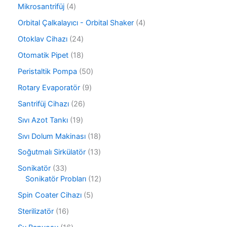
ü
ü
r
4
Mikrosantrifüj
4
n
r
ü
ü
ü
4
Orbital Çalkalayıcı - Orbital Shaker
4
n
r
n
ü
ü
2
Otoklav Cihazı
24
r
n
4
ü
1
Otomatik Pipet
18
ü
n
8
r
5
Peristaltik Pompa
50
ü
ü
0
r
9
Rotary Evaporatör
9
n
ü
ü
ü
r
2
Santrifüj Cihazı
26
n
r
ü
6
ü
1
Sıvı Azot Tankı
19
n
ü
n
9
r
1
Sıvı Dolum Makinası
18
ü
ü
8
r
1
Soğutmalı Sirkülatör
13
n
ü
ü
3
r
3
Sonikatör
33
n
ü
ü
3
1
Sonikatör Probları
12
r
n
ü
2
ü
5
Spin Coater Cihazı
5
r
ü
n
ü
ü
r
1
Sterilizatör
16
r
n
ü
6
ü