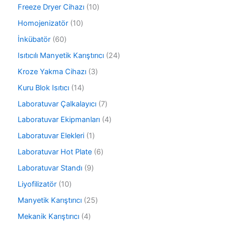
ü
6
ü
1
Freeze Dryer Cihazı
10
n
ü
n
0
r
1
Homojenizatör
10
ü
ü
0
r
6
İnkübatör
60
n
ü
ü
0
r
2
Isıtıcılı Manyetik Karıştırıcı
24
n
ü
ü
4
r
3
Kroze Yakma Cihazı
3
n
ü
ü
ü
r
1
Kuru Blok Isıtıcı
14
n
r
ü
4
ü
7
Laboratuvar Çalkalayıcı
7
n
ü
n
ü
r
4
Laboratuvar Ekipmanları
4
r
ü
ü
ü
1
Laboratuvar Elekleri
1
n
r
n
ü
ü
6
Laboratuvar Hot Plate
6
r
n
ü
ü
9
Laboratuvar Standı
9
r
n
ü
ü
1
Liyofilizatör
10
r
n
0
ü
2
Manyetik Karıştırıcı
25
ü
n
5
r
4
Mekanik Karıştırıcı
4
ü