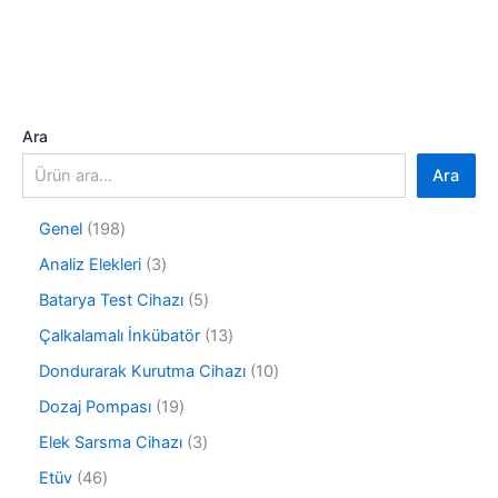
Ara
Ara
1
Genel
198
9
3
Analiz Elekleri
3
8
ü
ü
5
Batarya Test Cihazı
5
r
r
ü
ü
1
Çalkalamalı İnkübatör
13
ü
r
n
3
n
ü
1
Dondurarak Kurutma Cihazı
10
ü
n
0
r
1
Dozaj Pompası
19
ü
ü
9
r
3
Elek Sarsma Cihazı
3
n
ü
ü
ü
r
4
Etüv
46
n
r