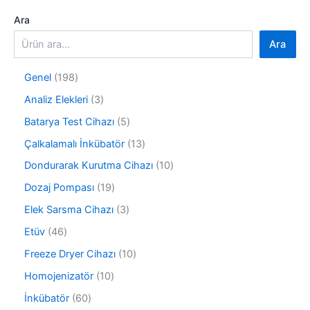
Ara
Ara
1
Genel
198
9
3
Analiz Elekleri
3
8
ü
ü
5
Batarya Test Cihazı
5
r
r
ü
ü
1
Çalkalamalı İnkübatör
13
ü
r
n
3
n
ü
1
Dondurarak Kurutma Cihazı
10
ü
n
0
r
1
Dozaj Pompası
19
ü
ü
9
r
3
Elek Sarsma Cihazı
3
n
ü
ü
ü
r
4
Etüv
46
n
r
ü
6
ü
1
Freeze Dryer Cihazı
10
n
ü
n
0
r
1
Homojenizatör
10
ü
ü
0
r
6
İnkübatör
60
n
ü