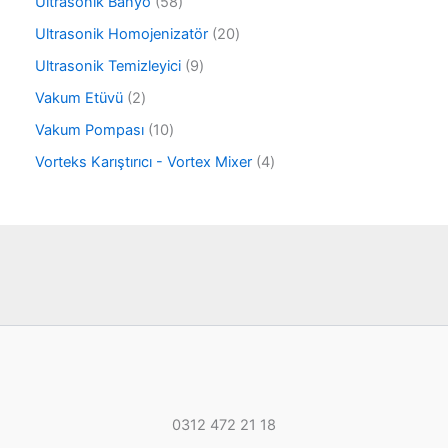
ü
5
Ultrasonik Banyo
58
n
r
n
8
ü
2
Ultrasonik Homojenizatör
20
ü
n
0
r
9
Ultrasonik Temizleyici
9
ü
ü
ü
r
2
Vakum Etüvü
2
n
r
ü
ü
ü
1
Vakum Pompası
10
n
r
n
0
ü
4
Vorteks Karıştırıcı - Vortex Mixer
4
ü
n
ü
r
r
ü
ü
n
n
0312 472 21 18