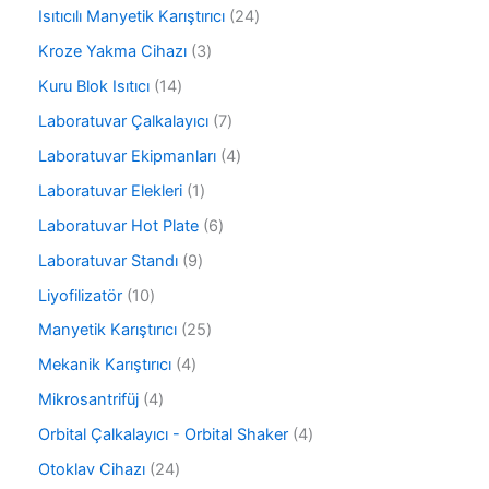
ü
0
r
2
Isıtıcılı Manyetik Karıştırıcı
24
n
ü
ü
4
r
3
Kroze Yakma Cihazı
3
n
ü
ü
ü
r
1
Kuru Blok Isıtıcı
14
n
r
ü
4
ü
7
Laboratuvar Çalkalayıcı
7
n
ü
n
ü
r
4
Laboratuvar Ekipmanları
4
r
ü
ü
ü
1
Laboratuvar Elekleri
1
n
r
n
ü
ü
6
Laboratuvar Hot Plate
6
r
n
ü
ü
9
Laboratuvar Standı
9
r
n
ü
ü
1
Liyofilizatör
10
r
n
0
ü
2
Manyetik Karıştırıcı
25
ü
n
5
r
4
Mekanik Karıştırıcı
4
ü
ü
ü
r
4
Mikrosantrifüj
4
n
r
ü
ü
ü
4
Orbital Çalkalayıcı - Orbital Shaker
4
n
r
n
ü
ü
2
Otoklav Cihazı
24
r