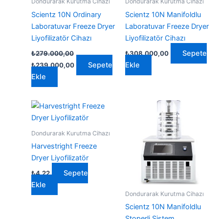
Dondurarak Kurutma Cihazı
Dondurarak Kurutma Cihazı
Scientz 10N Ordinary
Scientz 10N Manifoldlu
Laboratuvar Freeze Dryer
Laboratuvar Freeze Dryer
Liyofilizatör Cihazı
Liyofilizatör Cihazı
Sepete
₺
279.000,00
₺
308.000,00
Orijinal
Şu
Sepete
Ekle
₺
239.000,00
fiyat:
andaki
Ekle
₺279.000,00.
fiyat:
₺239.000,00.
Dondurarak Kurutma Cihazı
Harvestright Freeze
Dryer Liyofilizatör
Sepete
₺
4,22
Ekle
Dondurarak Kurutma Cihazı
Scientz 10N Manifoldlu
Stoperli Sistem