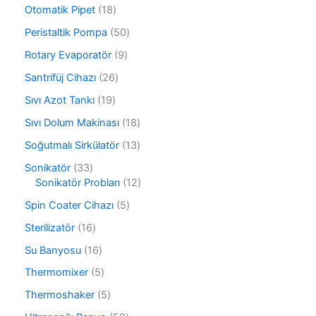
n
4
ü
1
Otomatik Pipet
18
ü
n
8
r
5
Peristaltik Pompa
50
ü
ü
0
r
9
Rotary Evaporatör
9
n
ü
ü
ü
r
2
Santrifüj Cihazı
26
n
r
ü
6
ü
1
Sıvı Azot Tankı
19
n
ü
n
9
r
1
Sıvı Dolum Makinası
18
ü
ü
8
r
1
Soğutmalı Sirkülatör
13
n
ü
ü
3
r
3
Sonikatör
33
n
ü
ü
3
1
Sonikatör Probları
12
r
n
ü
2
ü
5
Spin Coater Cihazı
5
r
ü
n
ü
ü
r
1
Sterilizatör
16
r
n
ü
6
ü
1
Su Banyosu
16
n
ü
n
6
r
5
Thermomixer
5
ü
ü
ü
r
5
Thermoshaker
5
n
r
ü
ü