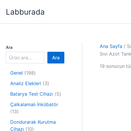
İçeriğe
Labburada
atla
Ana Sayfa
/ S
Ara
Sıvı Azot Tank
Ara
19 sonucun tü
1
Genel
198
9
3
Analiz Elekleri
3
8
ü
ü
5
Batarya Test Cihazı
5
r
r
ü
ü
Çalkalamalı İnkübatör
ü
r
1
n
13
n
ü
3
n
Dondurarak Kurutma
ü
1
Cihazı
10