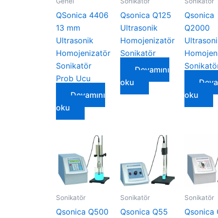
Genel
Sonikatör
Sonikatör
QSonica 4406
Qsonica Q125
Qsonica
13 mm
Ultrasonik
Q2000
Ultrasonik
Homojenizatör
Ultrason
Homojenizatör
Sonikatör
Homojeni
Sonikatör
Sonikatö
Devamını
Prob Ucu
oku
Deva
Devamını
oku
oku
Sonikatör
Sonikatör
Sonikatör
Qsonica Q500
Qsonica Q55
Qsonica