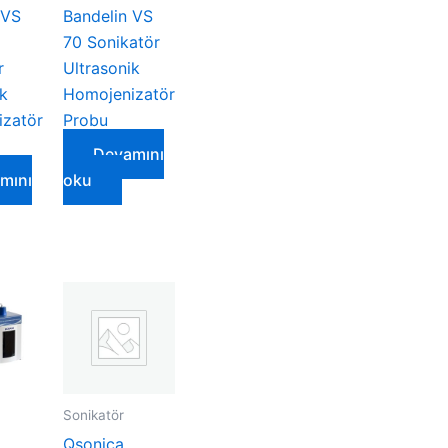
 VS
Bandelin VS
70 Sonikatör
r
Ultrasonik
ik
Homojenizatör
zatör
Probu
Devamını
mını
oku
Sonikatör
Qsonica