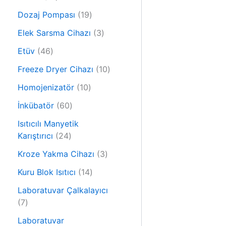
r
0
ü
1
Dozaj Pompası
19
ü
n
9
r
3
Elek Sarsma Cihazı
3
ü
ü
ü
4
r
Etüv
46
n
r
6
ü
ü
1
Freeze Dryer Cihazı
10
ü
n
n
0
r
1
Homojenizatör
10
ü
ü
0
6
r
İnkübatör
60
n
ü
0
ü
r
Isıtıcılı Manyetik
ü
n
2
ü
Karıştırıcı
24
r
4
n
ü
3
Kroze Yakma Cihazı
3
ü
n
ü
r
1
Kuru Blok Isıtıcı
14
r
ü
4
ü
Laboratuvar Çalkalayıcı
n
ü
7
n
7
r
ü
ü
Laboratuvar