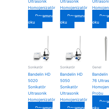
Ultrasonik
Ultrasonik
Ultrason
Homojenizatör
Homojenizatör
Homojeni
Devamını
Devamını
Deva
oku
oku
oku
Sonikatör
Sonikatör
Genel
Bandelin HD
Bandelin HD
Bandelin
5020
5050
76 Ultra
Sonikatör
Sonikatör
Homojeni
Ultrasonik
Ultrasonik
Probu
Homojenizatör
Homojenizatör
Deva
Devamını
Devamını
oku