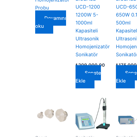
UCD-1200
UCD-65
Probu
1200W 5-
650W 0.1
Devamını
1000ml
500ml
oku
Kapasiteli
Kapasitel
Ultrasonik
Ultrason
Homojenizatör
Homojeni
Sonikatör
Sonikatö
₺
209.000,00
₺
175.000
Sepete
Sepe
Ekle
Ekle