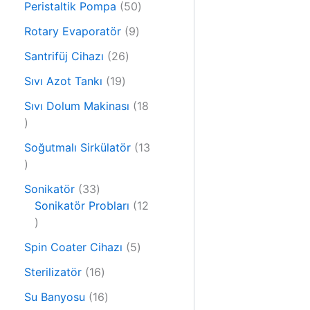
r
5
Peristaltik Pompa
50
ü
ü
0
r
9
Rotary Evaporatör
9
n
ü
ü
ü
2
r
Santrifüj Cihazı
26
n
r
6
ü
1
ü
Sıvı Azot Tankı
19
ü
n
9
n
r
Sıvı Dolum Makinası
18
ü
1
ü
r
8
n
ü
Soğutmalı Sirkülatör
13
ü
1
n
r
3
ü
3
Sonikatör
33
ü
n
3
Sonikatör Probları
12
r
1
ü
ü
2
r
n
5
Spin Coater Cihazı
5
ü
ü
ü
r
n
1
Sterilizatör
16
r
ü
6
1
ü
Su Banyosu
16
n
ü