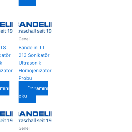
Genel
 TS
Bandelin TT
katör
213 Sonikatör
ik
Ultrasonik
zatör
Homojenizatör
Probu
mını
Devamını
oku
Genel