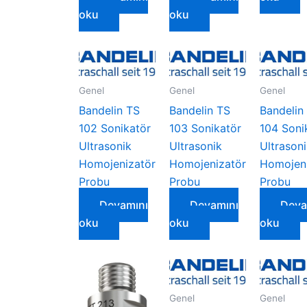
oku
oku
Genel
Genel
Genel
Bandelin TS
Bandelin TS
Bandelin
102 Sonikatör
103 Sonikatör
104 Soni
Ultrasonik
Ultrasonik
Ultrason
Homojenizatör
Homojenizatör
Homojeni
Probu
Probu
Probu
Devamını
Devamını
Deva
oku
oku
oku
Genel
Genel