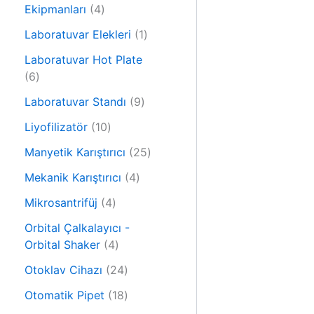
r
4
n
Ekipmanları
4
ü
ü
n
1
Laboratuvar Elekleri
1
r
ü
ü
Laboratuvar Hot Plate
r
6
n
6
ü
ü
9
n
Laboratuvar Standı
9
r
ü
ü
1
Liyofilizatör
10
r
n
0
ü
2
Manyetik Karıştırıcı
25
ü
n
5
r
4
Mekanik Karıştırıcı
4
ü
ü
ü
4
r
Mikrosantrifüj
4
n
r
ü
ü
ü
Orbital Çalkalayıcı -
r
n
4
n
Orbital Shaker
4
ü
ü
n
2
Otoklav Cihazı
24
r
4
ü
1
Otomatik Pipet
18
ü
n
8