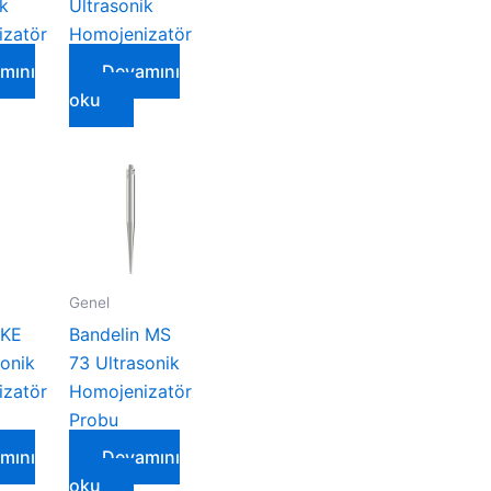
ik
Ultrasonik
zatör
Homojenizatör
mını
Devamını
oku
Genel
 KE
Bandelin MS
sonik
73 Ultrasonik
zatör
Homojenizatör
Probu
mını
Devamını
oku