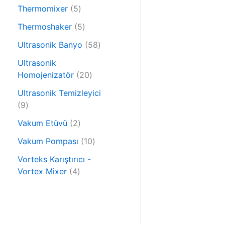
6
n
r
5
Thermomixer
5
ü
ü
ü
r
5
Thermoshaker
5
n
r
ü
ü
ü
5
Ultrasonik Banyo
58
n
r
n
8
ü
Ultrasonik
ü
n
2
Homojenizatör
20
r
0
ü
Ultrasonik Temizleyici
ü
9
n
9
r
ü
2
ü
Vakum Etüvü
2
r
ü
n
ü
1
Vakum Pompası
10
r
n
0
ü
Vorteks Karıştırıcı -
ü
4
n
Vortex Mixer
4
r
ü
ü
r
n
ü
n