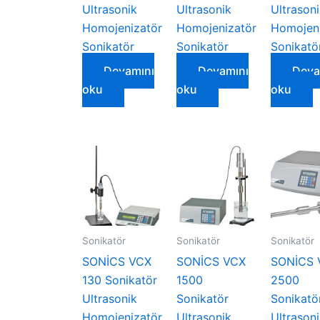
Ultrasonik
Ultrasonik
Ultrason
Homojenizatör
Homojenizatör
Homojeni
Sonikatör
Sonikatör
Sonikatö
Devamını
Devamını
Deva
oku
oku
oku
Sonikatör
Sonikatör
Sonikatör
SONİCS VCX
SONİCS VCX
SONİCS 
130 Sonikatör
1500
2500
Ultrasonik
Sonikatör
Sonikatö
Homojenizatör
Ultrasonik
Ultrason