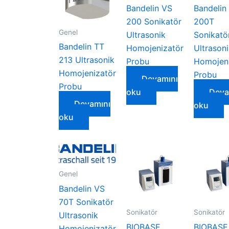
Bandelin VS
Bandelin
200 Sonikatör
200T
Genel
Ultrasonik
Sonikatö
Bandelin TT
Homojenizatör
Ultrason
213 Ultrasonik
Probu
Homojeni
Homojenizatör
Probu
Devamını
Probu
oku
Deva
Devamını
oku
oku
Genel
Bandelin VS
70T Sonikatör
Sonikatör
Sonikatör
Ultrasonik
BIOBASE
BIOBASE
Homojenizatör