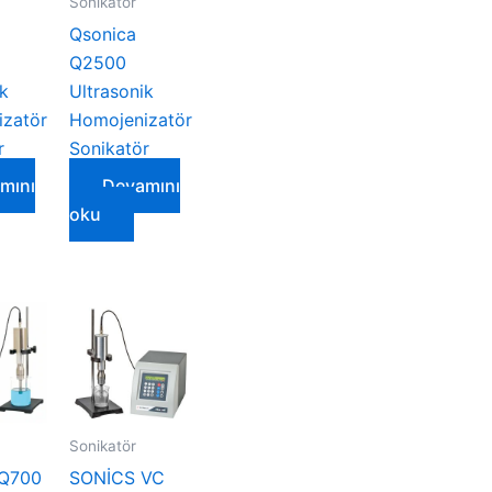
Sonikatör
Qsonica
Q2500
ik
Ultrasonik
zatör
Homojenizatör
r
Sonikatör
mını
Devamını
oku
Sonikatör
 Q700
SONİCS VC