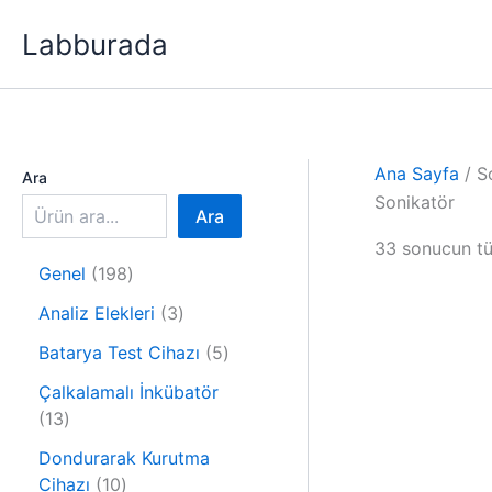
İçeriğe
Labburada
atla
Ana Sayfa
/ S
Ara
Sonikatör
Ara
33 sonucun tü
1
Genel
198
9
3
Analiz Elekleri
3
8
ü
ü
5
Batarya Test Cihazı
5
r
r
ü
ü
Çalkalamalı İnkübatör
ü
r
1
n
13
n
ü
3
n
Dondurarak Kurutma
ü
1
Cihazı
10