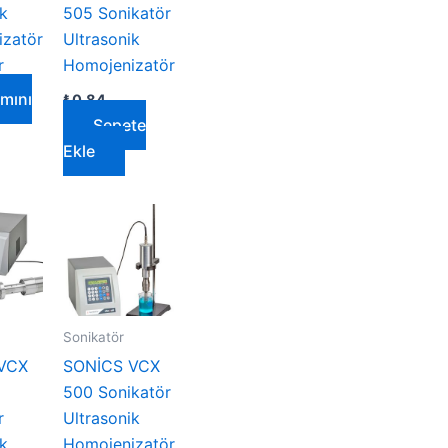
ik
505 Sonikatör
zatör
Ultrasonik
r
Homojenizatör
mını
₺
0,84
Sepete
Ekle
Sonikatör
VCX
SONİCS VCX
500 Sonikatör
r
Ultrasonik
ik
Homojenizatör