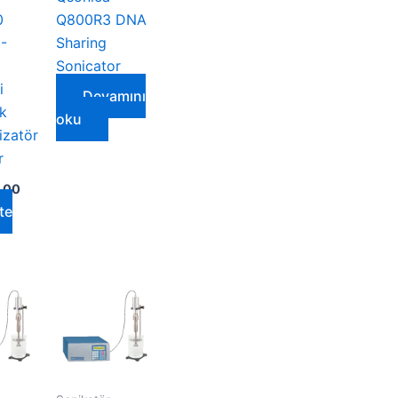
0
Q800R3 DNA
-
Sharing
Sonicator
i
Devamını
ik
oku
zatör
r
,00
te