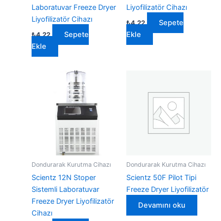
Laboratuvar Freeze Dryer
Liyofilizatör Cihazı
Liyofilizatör Cihazı
Sepete
₺
4,22
Sepete
Ekle
₺
4,22
Ekle
Dondurarak Kurutma Cihazı
Dondurarak Kurutma Cihazı
Scientz 12N Stoper
Scientz 50F Pilot Tipi
Sistemli Laboratuvar
Freeze Dryer Liyofilizatör
Freeze Dryer Liyofilizatör
Devamını oku
Cihazı