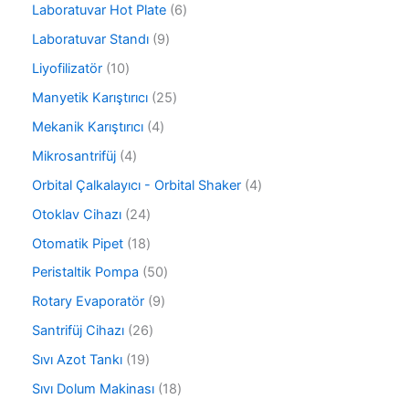
ü
6
Laboratuvar Hot Plate
6
r
n
ü
ü
9
Laboratuvar Standı
9
r
n
ü
ü
1
Liyofilizatör
10
r
n
0
ü
2
Manyetik Karıştırıcı
25
ü
n
5
r
4
Mekanik Karıştırıcı
4
ü
ü
ü
r
4
Mikrosantrifüj
4
n
r
ü
ü
ü
4
Orbital Çalkalayıcı - Orbital Shaker
4
n
r
n
ü
ü
2
Otoklav Cihazı
24
r
n
4
ü
1
Otomatik Pipet
18
ü
n
8
r
5
Peristaltik Pompa
50
ü
ü
0
r
9
Rotary Evaporatör
9
n
ü
ü
ü
r
2
Santrifüj Cihazı
26
n
r
ü
6
ü
1
Sıvı Azot Tankı
19
n
ü
n
9
r
1
Sıvı Dolum Makinası
18
ü
ü
8