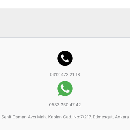
r
ü
ü
n
n
0312 472 21 18
0533 350 47 42
Şehit Osman Avcı Mah. Kaplan Cad. No:7/217, Etimesgut, Ankara