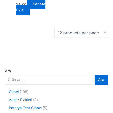
Sepete
₺
4,22
Ekle
Ara
Ara
1
Genel
198
9
3
Analiz Elekleri
3
8
ü
ü
5
Batarya Test Cihazı
5
r
r
ü