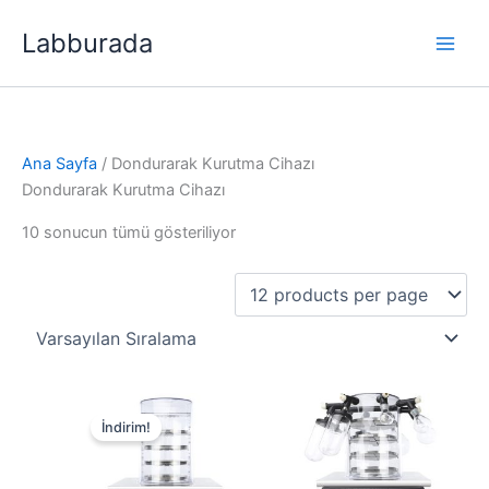
İçeriğe
Labburada
atla
Ana Sayfa
/ Dondurarak Kurutma Cihazı
Dondurarak Kurutma Cihazı
10 sonucun tümü gösteriliyor
İndirim!