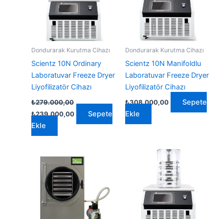
Dondurarak Kurutma Cihazı
Dondurarak Kurutma Cihazı
Scientz 10N Ordinary
Scientz 10N Manifoldlu
Laboratuvar Freeze Dryer
Laboratuvar Freeze Dryer
Liyofilizatör Cihazı
Liyofilizatör Cihazı
Sepete
₺
279.000,00
₺
308.000,00
Orijinal
Şu
Sepete
Ekle
₺
239.000,00
fiyat:
andaki
Ekle
₺279.000,00.
fiyat:
₺239.000,00.