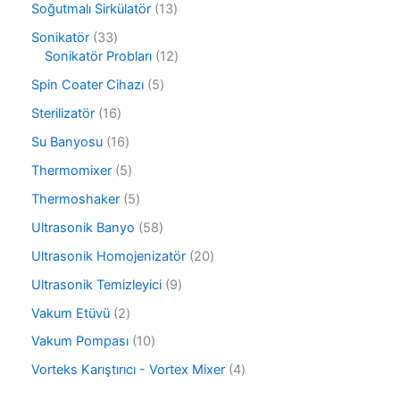
r
1
Soğutmalı Sirkülatör
13
n
ü
ü
3
r
3
Sonikatör
33
n
ü
ü
3
1
Sonikatör Probları
12
r
n
ü
2
ü
5
Spin Coater Cihazı
5
r
ü
n
ü
ü
r
1
Sterilizatör
16
r
n
ü
6
ü
1
Su Banyosu
16
n
ü
n
6
r
5
Thermomixer
5
ü
ü
ü
r
5
Thermoshaker
5
n
r
ü
ü
ü
5
Ultrasonik Banyo
58
n
r
n
8
ü
2
Ultrasonik Homojenizatör
20
ü
n
0
r
9
Ultrasonik Temizleyici
9
ü
ü
ü
r
2
Vakum Etüvü
2
n
r
ü
ü
ü
1
Vakum Pompası
10
n
r
n
0
ü
4
Vorteks Karıştırıcı - Vortex Mixer
4
ü
n
ü
r