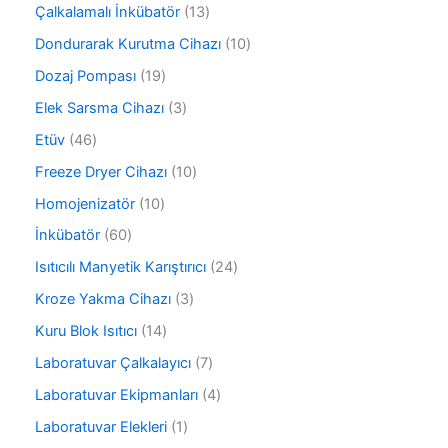
ü
1
Çalkalamalı İnkübatör
13
ü
r
n
3
n
ü
1
Dondurarak Kurutma Cihazı
10
ü
n
0
r
1
Dozaj Pompası
19
ü
ü
9
r
3
Elek Sarsma Cihazı
3
n
ü
ü
ü
r
4
Etüv
46
n
r
ü
6
ü
1
Freeze Dryer Cihazı
10
n
ü
n
0
r
1
Homojenizatör
10
ü
ü
0
r
6
İnkübatör
60
n
ü
ü
0
r
2
Isıtıcılı Manyetik Karıştırıcı
24
n
ü
ü
4
r
3
Kroze Yakma Cihazı
3
n
ü
ü
ü
r
1
Kuru Blok Isıtıcı
14
n
r
ü
4
ü
7
Laboratuvar Çalkalayıcı
7
n
ü
n
ü
r
4
Laboratuvar Ekipmanları
4
r
ü
ü
ü
1
Laboratuvar Elekleri
1
n
r
n
ü