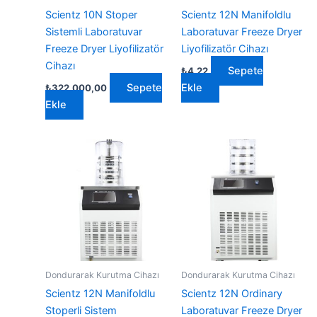
Scientz 10N Stoper
Scientz 12N Manifoldlu
Sistemli Laboratuvar
Laboratuvar Freeze Dryer
Freeze Dryer Liyofilizatör
Liyofilizatör Cihazı
Cihazı
Sepete
₺
4,22
Sepete
Ekle
₺
322.000,00
Ekle
Dondurarak Kurutma Cihazı
Dondurarak Kurutma Cihazı
Scientz 12N Manifoldlu
Scientz 12N Ordinary
Stoperli Sistem
Laboratuvar Freeze Dryer