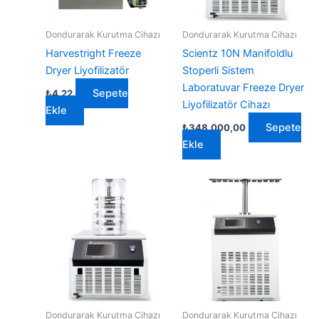
Dondurarak Kurutma Cihazı
Dondurarak Kurutma Cihazı
Harvestright Freeze
Scientz 10N Manifoldlu
Dryer Liyofilizatör
Stoperli Sistem
Laboratuvar Freeze Dryer
Sepete
₺
4,22
Liyofilizatör Cihazı
Ekle
Sepete
₺
348.000,00
Ekle
Dondurarak Kurutma Cihazı
Dondurarak Kurutma Cihazı