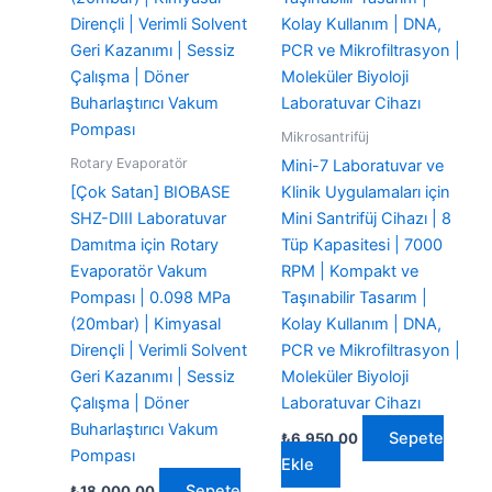
Mikrosantrifüj
Rotary Evaporatör
Mini-7 Laboratuvar ve
[Çok Satan] BIOBASE
Klinik Uygulamaları için
SHZ-DIII Laboratuvar
Mini Santrifüj Cihazı | 8
Damıtma için Rotary
Tüp Kapasitesi | 7000
Evaporatör Vakum
RPM | Kompakt ve
Pompası | 0.098 MPa
Taşınabilir Tasarım |
(20mbar) | Kimyasal
Kolay Kullanım | DNA,
Dirençli | Verimli Solvent
PCR ve Mikrofiltrasyon |
Geri Kazanımı | Sessiz
Moleküler Biyoloji
Çalışma | Döner
Laboratuvar Cihazı
Buharlaştırıcı Vakum
Sepete
₺
6.950,00
Pompası
Ekle
Sepete
₺
18.000,00