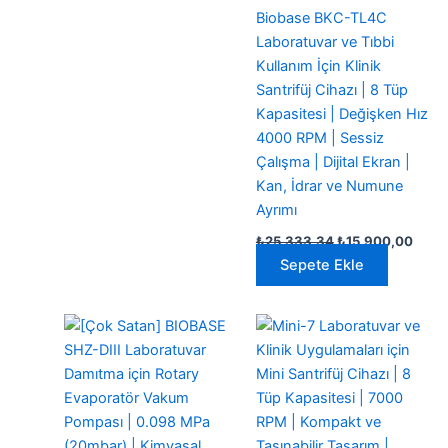
Biobase BKC-TL4C
Laboratuvar ve Tıbbi
Kullanım İçin Klinik
Santrifüj Cihazı | 8 Tüp
Kapasitesi | Değişken Hız
4000 RPM | Sessiz
Çalışma | Dijital Ekran |
Kan, İdrar ve Numune
Ayrımı
Orijinal
Şu
₺
25.333,34
₺
15.900,00
fiyat:
anda
Sepete Ekle
₺25.333,34.
fiyat:
₺15.