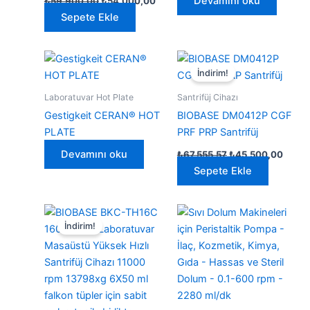
Devamını oku
₺
59.900,00
₺
54.000,00
fiyat:
andaki
Sepete Ekle
₺59.900,00.
fiyat:
₺54.000,00.
İndirim!
Laboratuvar Hot Plate
Santrifüj Cihazı
Gestigkeit CERAN® HOT
BIOBASE DM0412P CGF
PLATE
PRF PRP Santrifüj
Orijinal
Şu
Devamını oku
₺
67.555,57
₺
45.500,00
fiyat:
andak
Sepete Ekle
₺67.555,57.
fiyat:
₺45.5
İndirim!