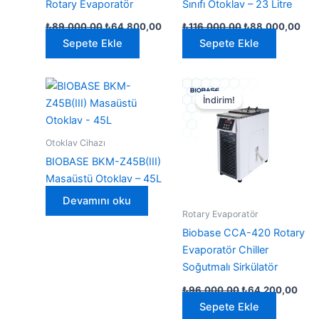
Rotary Evaporatör
Sınıfı Otoklav – 23 Litre
Orijinal
Şu
Orijinal
Şu
₺
89.000,00
₺
64.800,00
₺
116.000,00
₺
88.000,00
fiyat:
andaki
fiyat:
and
Sepete Ekle
Sepete Ekle
₺89.000,00.
fiyat:
₺116.000,00.
fiya
₺64.800,00.
₺88
İndirim!
Otoklav Cihazı
BIOBASE BKM-Z45B(III)
Masaüstü Otoklav – 45L
Devamını oku
Rotary Evaporatör
Biobase CCA-420 Rotary
Evaporatör Chiller
Soğutmalı Sirkülatör
Orijinal
Şu
₺
96.000,00
₺
64.200,00
fiyat:
anda
Sepete Ekle
₺96.000,00.
fiyat