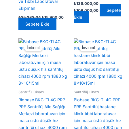
ve Tıbbi Laboratuvar
₺
136.000,00
Ekipmanı
Orijinal
Şu
Sepete
₺
109.000,00
fiyat:
andaki
Orijinal
Şu
Ekle
₺
25.333,34
₺
15.900,00
₺136.000,00.
fiyat:
fiyat:
andaki
₺109.000,00.
Sepete Ekle
₺25.333,34.
fiyat:
₺15.900,00.
İndirim!
İndirim!
Santrifüj Cihazı
Santrifüj Cihazı
Biobase BKC-TL4C PRP
Biobase BKC-TL4C PRP
PRF Santrifüj Aile Sağlığı
PRF Santrifüj hastane
Merkezi laboratuvarı için
klinik tıbbi laboratuvar
masa üstü düşük hız
için masa üstü düşük hız
santrifüj cihazı 4000 rpm
santrifüj cihazı 4000 rpm