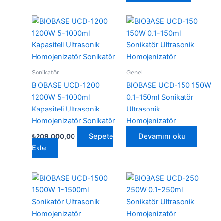
₺64.
Sonikatör
Genel
BIOBASE UCD-1200
BIOBASE UCD-150 150W
1200W 5-1000ml
0.1-150ml Sonikatör
Kapasiteli Ultrasonik
Ultrasonik
Homojenizatör Sonikatör
Homojenizatör
Sepete
Devamını oku
₺
209.000,00
Ekle