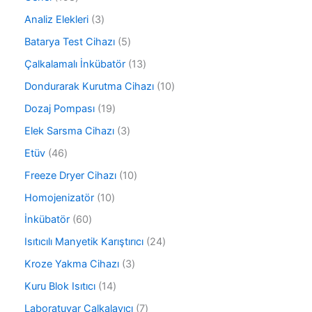
9
3
Analiz Elekleri
3
8
ü
ü
5
Batarya Test Cihazı
5
r
r
ü
ü
1
Çalkalamalı İnkübatör
13
ü
r
n
3
n
ü
1
Dondurarak Kurutma Cihazı
10
ü
n
0
r
1
Dozaj Pompası
19
ü
ü
9
r
3
Elek Sarsma Cihazı
3
n
ü
ü
ü
r
4
Etüv
46
n
r
ü
6
ü
1
Freeze Dryer Cihazı
10
n
ü
n
0
r
1
Homojenizatör
10
ü
ü
0
r
6
İnkübatör
60
n
ü
ü
0
r
2
Isıtıcılı Manyetik Karıştırıcı
24
n
ü
ü
4
r
3
Kroze Yakma Cihazı
3
n
ü
ü
ü
r
1
Kuru Blok Isıtıcı
14
n
r
ü
4
ü
7
Laboratuvar Çalkalayıcı
7