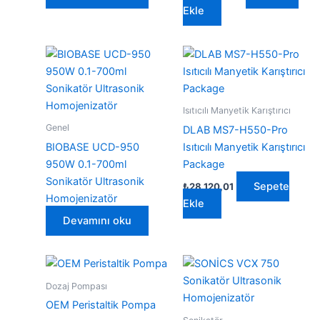
Ekle
Isıtıcılı Manyetik Karıştırıcı
Genel
DLAB MS7-H550-Pro
BIOBASE UCD-950
Isıtıcılı Manyetik Karıştırıcı
950W 0.1-700ml
Package
Sonikatör Ultrasonik
Sepete
₺
28.120,01
Homojenizatör
Ekle
Devamını oku
Dozaj Pompası
OEM Peristaltik Pompa