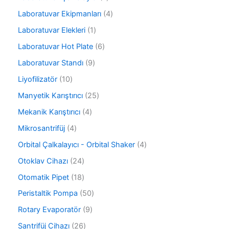
n
ü
n
ü
r
4
Laboratuvar Ekipmanları
4
r
ü
ü
ü
1
Laboratuvar Elekleri
1
n
r
n
ü
ü
6
Laboratuvar Hot Plate
6
r
n
ü
ü
9
Laboratuvar Standı
9
r
n
ü
ü
1
Liyofilizatör
10
r
n
0
ü
2
Manyetik Karıştırıcı
25
ü
n
5
r
4
Mekanik Karıştırıcı
4
ü
ü
ü
r
4
Mikrosantrifüj
4
n
r
ü
ü
ü
4
Orbital Çalkalayıcı - Orbital Shaker
4
n
r
n
ü
ü
2
Otoklav Cihazı
24
r
n
4
ü
1
Otomatik Pipet
18
ü
n
8
r
5
Peristaltik Pompa
50
ü
ü
0
r
9
Rotary Evaporatör
9
n
ü
ü
ü
r
2
Santrifüj Cihazı
26