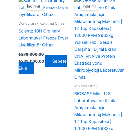
İndirim!
İndirim!
Dondurarak Kurutma Cihazı
Scientz 10N Ordinary
Laboratuvar Freeze Dryer
Liyofilizatör Cihazı
₺
279.000,00
Orijinal
Şu
Sepete
₺
239.000,00
fiyat:
andaki
Ekle
₺279.000,00.
fiyat:
₺239.000,00.
Mikrosantrifüj
BIOBASE Mini-12S
Laboratuvar ve Klinik
Araştırmalar için
Mikrosantrifüj Makinesi |
12 Tüp Kapasitesi |
12000 RPM 9933xg