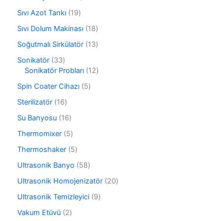
n
r
ü
6
ü
1
Sıvı Azot Tankı
19
n
ü
n
9
r
1
Sıvı Dolum Makinası
18
ü
ü
8
r
1
Soğutmalı Sirkülatör
13
n
ü
ü
3
r
3
Sonikatör
33
n
ü
ü
3
1
Sonikatör Probları
12
r
n
ü
2
ü
5
Spin Coater Cihazı
5
r
ü
n
ü
ü
r
1
Sterilizatör
16
r
n
ü
6
ü
1
Su Banyosu
16
n
ü
n
6
r
5
Thermomixer
5
ü
ü
ü
r
5
Thermoshaker
5
n
r
ü
ü
ü
5
Ultrasonik Banyo
58
n
r
n
8
ü
2
Ultrasonik Homojenizatör
20
ü
n
0
r
9
Ultrasonik Temizleyici
9
ü
ü
ü
r
2
Vakum Etüvü
2
n
r