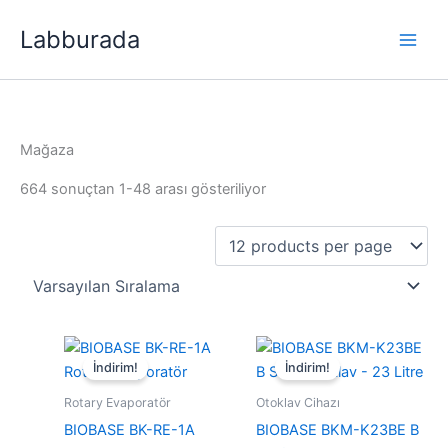
İçeriğe
Labburada
atla
Mağaza
664 sonuçtan 1-48 arası gösteriliyor
İndirim!
İndirim!
Rotary Evaporatör
Otoklav Cihazı
BIOBASE BK-RE-1A
BIOBASE BKM-K23BE B