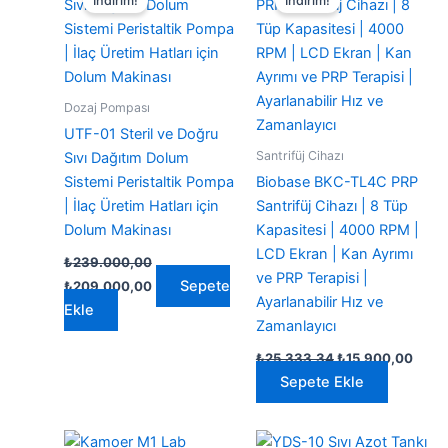
İndirim!
İndirim!
Dozaj Pompası
UTF-01 Steril ve Doğru
Santrifüj Cihazı
Sıvı Dağıtım Dolum
Sistemi Peristaltik Pompa
Biobase BKC-TL4C PRP
| İlaç Üretim Hatları için
Santrifüj Cihazı | 8 Tüp
Dolum Makinası
Kapasitesi | 4000 RPM |
LCD Ekran | Kan Ayrımı
₺
239.000,00
ve PRP Terapisi |
Orijinal
Şu
Sepete
₺
209.000,00
fiyat:
andaki
Ayarlanabilir Hız ve
Ekle
₺239.000,00.
fiyat:
Zamanlayıcı
₺209.000,00.
Orijinal
Şu
₺
25.333,34
₺
15.900,00
fiyat:
anda
Sepete Ekle
₺25.333,34.
fiyat:
₺15.