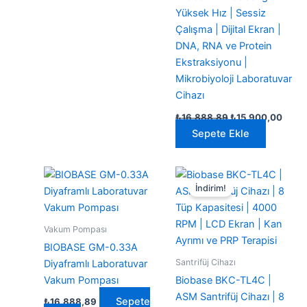
Yüksek Hız | Sessiz
Çalışma | Dijital Ekran |
DNA, RNA ve Protein
Ekstraksiyonu |
Mikrobiyoloji Laboratuvar
Cihazı
Orijinal
Şu
₺
16.888,89
₺
15.900,00
fiyat:
andak
Sepete Ekle
₺16.888,89.
fiyat:
₺15.9
İndirim!
Vakum Pompası
BIOBASE GM-0.33A
Santrifüj Cihazı
Diyaframlı Laboratuvar
Vakum Pompası
Biobase BKC-TL4C |
ASM Santrifüj Cihazı | 8
Sepete
₺
16.888,89