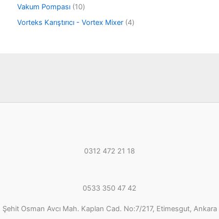
ü
ü
ü
1
Vakum Pompası
10
n
r
n
0
ü
4
Vorteks Karıştırıcı - Vortex Mixer
4
ü
n
ü
r
r
ü
ü
n
n
0312 472 21 18
0533 350 47 42
Şehit Osman Avcı Mah. Kaplan Cad. No:7/217, Etimesgut, Ankara