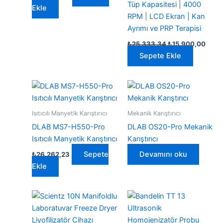
Tüp Kapasitesi | 4000
Ekle
RPM | LCD Ekran | Kan
Ayrımı ve PRP Terapisi
Orijinal
Şu
₺
25.333,34
₺
15.900,00
fiyat:
anda
Sepete Ekle
₺25.333,34.
fiyat:
₺15.
Isıtıcılı Manyetik Karıştırıcı
Mekanik Karıştırıcı
DLAB MS7-H550-Pro
DLAB OS20-Pro Mekanik
Isıtıcılı Manyetik Karıştırıcı
Karıştırıcı
Sepete
Devamını oku
₺
26.262,23
Ekle