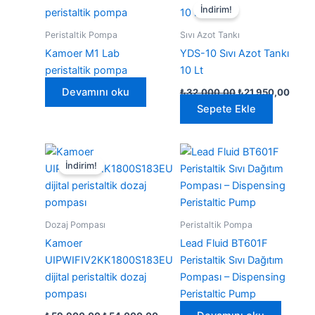
İndirim!
Peristaltik Pompa
Sıvı Azot Tankı
Kamoer M1 Lab
YDS-10 Sıvı Azot Tankı
peristaltik pompa
10 Lt
Orijinal
Şu
Devamını oku
₺
32.000,00
₺
21.950,00
fiyat:
andak
Sepete Ekle
₺32.000,00.
fiyat:
₺21.9
İndirim!
Dozaj Pompası
Peristaltik Pompa
Kamoer
Lead Fluid BT601F
UIPWIFIV2KK1800S183EU
Peristaltik Sıvı Dağıtım
dijital peristaltik dozaj
Pompası – Dispensing
pompası
Peristaltic Pump
Orijinal
Şu