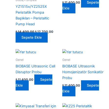
Sepete
₺
11.400,00
YZ1515x/YZ2525X
Ekle
Peristaltik Pompa
Başlıkları – Peristaltic
Pump Head
Orijinal
Şu
₺
14.400,00
₺
12.700,00
fiyat:
andaki
Sepete Ekle
₺14.400,00.
fiyat:
₺12.700,00.
Genel
Genel
BIOBASE Ultrasonic Cell
BIOBASE Ultrasonik
Disruptor Probu
Homojenizatör Sonikatör
Probu
Sepete
₺
11.400,00
Ekle
Sepete
₺
11.400,00
Ekle