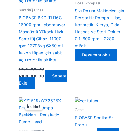
Dozaj Pompası
Santrifüj Cihazı
Sıvı Dolum Makineleri için
BIOBASE BKC-TH16C
Peristaltik Pompa – İlaç,
16000 rpm Laboratuvar
Kozmetik, Kimya, Gıda –
Masaüstü Yüksek Hızlı
Hassas ve Steril Dolum –
Santrifüj Cihazı 11000
0.1-600 rpm – 2280
rpm 13798xg 6X50 ml
ml/dk
falkon tüpler için sabit
Devamını oku
açılı rotor ile birlikte
₺
136.000,00
Orijinal
Şu
Sepete
₺
109.000,00
fiyat:
andaki
Ekle
₺136.000,00.
fiyat:
₺109.000,00.
İndirim!
Genel
BIOBASE Sonikatör
Probu
Dozaj Pompası