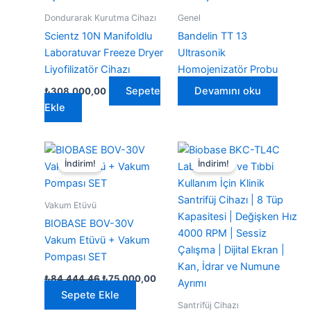
Dondurarak Kurutma Cihazı
Genel
Scientz 10N Manifoldlu
Bandelin TT 13
Laboratuvar Freeze Dryer
Ultrasonik
Liyofilizatör Cihazı
Homojenizatör Probu
Sepete
Devamını oku
₺
308.000,00
Ekle
İndirim!
İndirim!
Vakum Etüvü
BIOBASE BOV-30V
Vakum Etüvü + Vakum
Pompası SET
Orijinal
Şu
₺
84.444,46
₺
75.000,00
fiyat:
andaki
Sepete Ekle
₺84.444,46.
fiyat:
Santrifüj Cihazı
₺75.000,00.