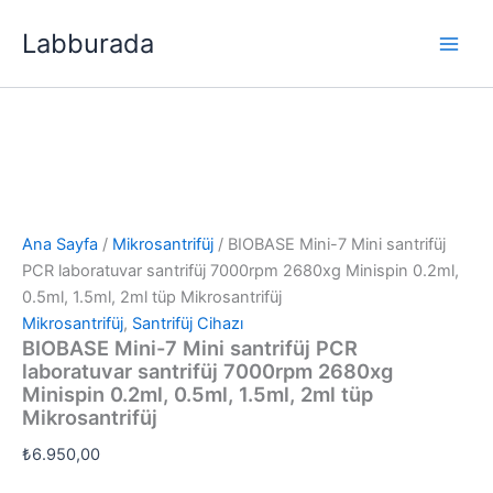
İçeriğe
Labburada
atla
Ana Sayfa
/
Mikrosantrifüj
/ BIOBASE Mini-7 Mini santrifüj
PCR laboratuvar santrifüj 7000rpm 2680xg Minispin 0.2ml,
0.5ml, 1.5ml, 2ml tüp Mikrosantrifüj
Mikrosantrifüj
,
Santrifüj Cihazı
BIOBASE Mini-7 Mini santrifüj PCR
laboratuvar santrifüj 7000rpm 2680xg
Minispin 0.2ml, 0.5ml, 1.5ml, 2ml tüp
Mikrosantrifüj
₺
6.950,00