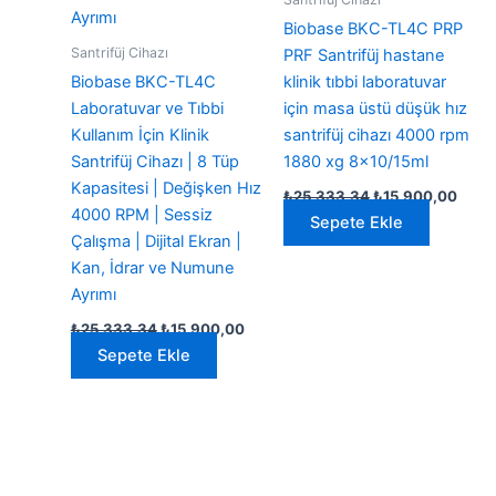
Biobase BKC-TL4C PRP
Santrifüj Cihazı
PRF Santrifüj hastane
Biobase BKC-TL4C
klinik tıbbi laboratuvar
Laboratuvar ve Tıbbi
için masa üstü düşük hız
Kullanım İçin Klinik
santrifüj cihazı 4000 rpm
Santrifüj Cihazı | 8 Tüp
1880 xg 8×10/15ml
Kapasitesi | Değişken Hız
Orijinal
Şu
₺
25.333,34
₺
15.900,00
fiyat:
anda
4000 RPM | Sessiz
Sepete Ekle
₺25.333,34.
fiyat:
Çalışma | Dijital Ekran |
₺15.
Kan, İdrar ve Numune
Ayrımı
Orijinal
Şu
₺
25.333,34
₺
15.900,00
fiyat:
andaki
Sepete Ekle
₺25.333,34.
fiyat:
₺15.900,00.