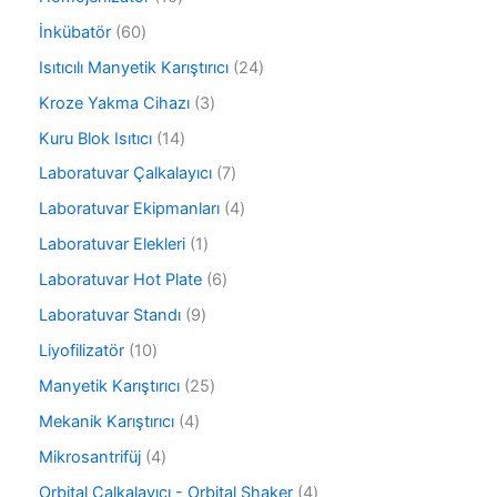
ü
ü
0
r
6
İnkübatör
60
n
ü
ü
0
r
2
Isıtıcılı Manyetik Karıştırıcı
24
n
ü
ü
4
r
3
Kroze Yakma Cihazı
3
n
ü
ü
ü
r
1
Kuru Blok Isıtıcı
14
n
r
ü
4
ü
7
Laboratuvar Çalkalayıcı
7
n
ü
n
ü
r
4
Laboratuvar Ekipmanları
4
r
ü
ü
ü
1
Laboratuvar Elekleri
1
n
r
n
ü
ü
6
Laboratuvar Hot Plate
6
r
n
ü
ü
9
Laboratuvar Standı
9
r
n
ü
ü
1
Liyofilizatör
10
r
n
0
ü
2
Manyetik Karıştırıcı
25
ü
n
5
r
4
Mekanik Karıştırıcı
4
ü
ü
ü
r
4
Mikrosantrifüj
4
n
r
ü
ü
ü
4
Orbital Çalkalayıcı - Orbital Shaker
4