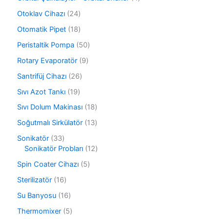
n
r
n
ü
ü
2
Otoklav Cihazı
24
r
n
4
ü
1
Otomatik Pipet
18
ü
n
8
r
5
Peristaltik Pompa
50
ü
ü
0
r
9
Rotary Evaporatör
9
n
ü
ü
ü
r
2
Santrifüj Cihazı
26
n
r
ü
6
ü
1
Sıvı Azot Tankı
19
n
ü
n
9
r
1
Sıvı Dolum Makinası
18
ü
ü
8
r
1
Soğutmalı Sirkülatör
13
n
ü
ü
3
r
3
Sonikatör
33
n
ü
ü
3
1
Sonikatör Probları
12
r
n
ü
2
ü
5
Spin Coater Cihazı
5
r
ü
n
ü
ü
r
1
Sterilizatör
16
r
n
ü
6
ü
1
Su Banyosu
16
n
ü
n
6
r
5
Thermomixer
5
ü