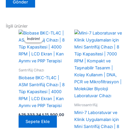
İlgili ürünler
İndirim!
İndirim!
Santrifüj Cihazı
Biobase BKC-TL4C |
ASM Santrifüj Cihazı | 8
Tüp Kapasitesi | 4000
RPM | LCD Ekran | Kan
Mikrosantrifüj
Ayrımı ve PRP Terapisi
Mini-7 Laboratuvar ve
Orijinal
Şu
₺
25.333,34
₺
15.900,00
fiyat:
andaki
Klinik Uygulamaları için
Sepete Ekle
₺25.333,34.
fiyat:
Mini Santrifüj Cihazı | 8
₺15.900,00.