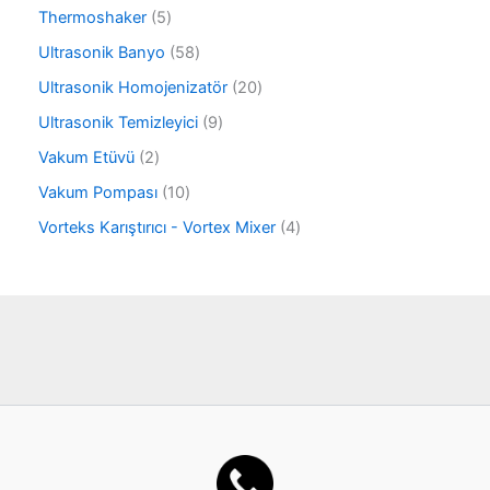
ü
ü
r
5
Thermoshaker
5
n
r
ü
ü
ü
5
Ultrasonik Banyo
58
n
r
n
8
ü
2
Ultrasonik Homojenizatör
20
ü
n
0
r
9
Ultrasonik Temizleyici
9
ü
ü
ü
r
2
Vakum Etüvü
2
n
r
ü
ü
ü
1
Vakum Pompası
10
n
r
n
0
ü
4
Vorteks Karıştırıcı - Vortex Mixer
4
ü
n
ü
r
r
ü
ü
n
n