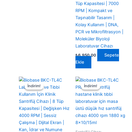
Tüp Kapasitesi | 7000
RPM | Kompakt ve
Taşınabilir Tasarım |
Kolay Kullanım | DNA,
PCR ve Mikrofiltrasyon |
Moleküler Biyoloji
Laboratuvar Cihazı
Sepete
₺
6.950,00
Ekle
İndirim!
İndirim!
İndirim!
İndirim!
Santrifüj Cihazı