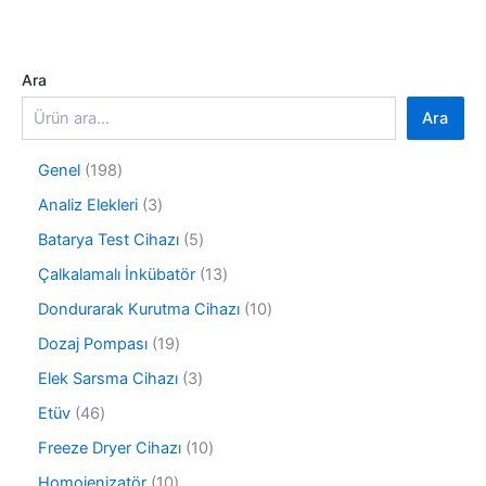
Ara
Ara
1
Genel
198
9
3
Analiz Elekleri
3
8
ü
ü
5
Batarya Test Cihazı
5
r
r
ü
ü
1
Çalkalamalı İnkübatör
13
ü
r
n
3
n
ü
1
Dondurarak Kurutma Cihazı
10
ü
n
0
r
1
Dozaj Pompası
19
ü
ü
9
r
3
Elek Sarsma Cihazı
3
n
ü
ü
ü
r
4
Etüv
46
n
r
ü
6
ü
1
Freeze Dryer Cihazı
10
n
ü
n
0
r
1
Homojenizatör
10