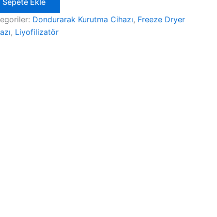
Sepete Ekle
emli
oratuvar
egoriler:
Dondurarak Kurutma Cihazı
,
Freeze Dryer
eze
azı
,
Liyofilizatör
er
filizatör
azı
t