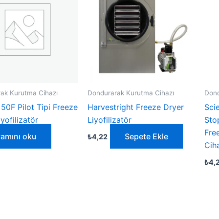
ak Kurutma Cihazı
Dondurarak Kurutma Cihazı
Dond
 50F Pilot Tipi Freeze
Harvestright Freeze Dryer
Sci
yofilizatör
Liyofilizatör
Sto
Free
amını oku
Sepete Ekle
₺
4,22
Cih
₺
4,