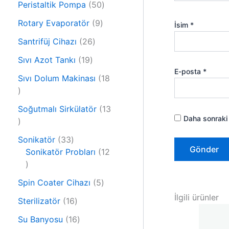
r
5
Peristaltik Pompa
50
ü
ü
0
r
9
Rotary Evaporatör
9
İsim
*
n
ü
ü
ü
2
r
Santrifüj Cihazı
26
n
r
6
ü
1
ü
Sıvı Azot Tankı
19
ü
n
9
n
E-posta
*
r
Sıvı Dolum Makinası
18
ü
1
ü
r
8
n
ü
Soğutmalı Sirkülatör
13
ü
Daha sonraki 
1
n
r
3
ü
3
Sonikatör
33
ü
n
3
Sonikatör Probları
12
r
1
ü
ü
2
r
n
5
Spin Coater Cihazı
5
ü
ü
ü
İlgili ürünler
r
n
1
Sterilizatör
16
r
ü
6
1
ü
Su Banyosu
16
n
ü