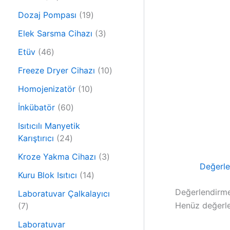
r
0
ü
1
Dozaj Pompası
19
ü
n
9
r
3
Elek Sarsma Cihazı
3
ü
ü
ü
4
r
Etüv
46
n
r
6
ü
ü
1
Freeze Dryer Cihazı
10
ü
n
n
0
r
1
Homojenizatör
10
ü
ü
0
6
r
İnkübatör
60
n
ü
0
ü
r
Isıtıcılı Manyetik
ü
n
2
ü
Karıştırıcı
24
r
4
n
ü
3
Kroze Yakma Cihazı
3
ü
Değerle
n
ü
r
1
Kuru Blok Isıtıcı
14
r
ü
4
Değerlendirme
ü
Laboratuvar Çalkalayıcı
n
ü
Henüz değerle
7
n
7
r
ü
ü
Laboratuvar