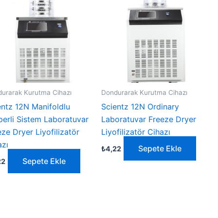
urarak Kurutma Cihazı
Dondurarak Kurutma Cihazı
entz 12N Manifoldlu
Scientz 12N Ordinary
perli Sistem Laboratuvar
Laboratuvar Freeze Dryer
ze Dryer Liyofilizatör
Liyofilizatör Cihazı
azı
Sepete Ekle
₺
4,22
Sepete Ekle
22