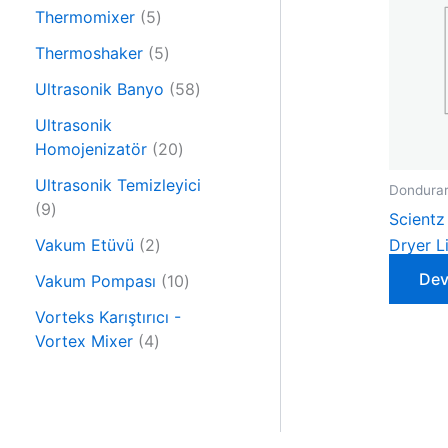
6
n
r
5
Thermomixer
5
ü
ü
ü
r
5
Thermoshaker
5
n
r
ü
ü
ü
5
Ultrasonik Banyo
58
n
r
n
8
ü
Ultrasonik
ü
n
2
Homojenizatör
20
r
0
ü
Ultrasonik Temizleyici
Dondurar
ü
9
n
9
Scientz
r
ü
2
ü
Vakum Etüvü
2
Dryer Li
r
ü
n
Dev
ü
1
Vakum Pompası
10
r
n
0
ü
Vorteks Karıştırıcı -
ü
4
n
Vortex Mixer
4
r
ü
ü
r
n
ü
n