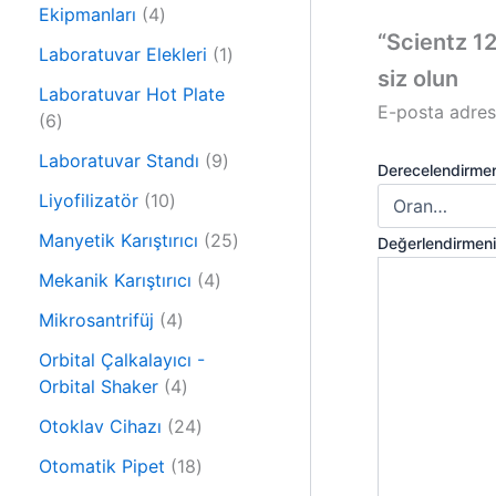
r
4
n
Ekipmanları
4
ü
ü
“Scientz 12
n
1
Laboratuvar Elekleri
1
r
siz olun
ü
ü
Laboratuvar Hot Plate
r
E-posta adres
6
n
6
ü
ü
9
n
Laboratuvar Standı
9
Derecelendirme
r
ü
ü
1
Liyofilizatör
10
r
n
0
ü
2
Manyetik Karıştırıcı
25
Değerlendirmen
ü
n
5
r
4
Mekanik Karıştırıcı
4
ü
ü
ü
4
r
Mikrosantrifüj
4
n
r
ü
ü
ü
Orbital Çalkalayıcı -
r
n
4
n
Orbital Shaker
4
ü
ü
n
2
Otoklav Cihazı
24
r
4
ü
1
Otomatik Pipet
18
ü
n
8