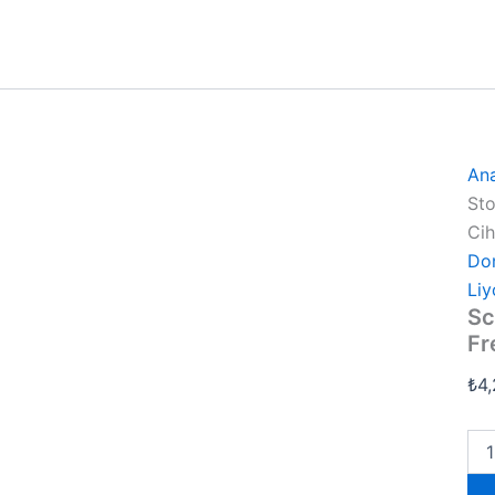
An
Sto
Cih
Do
Liy
Sc
Fr
₺
4
Sci
12
Sto