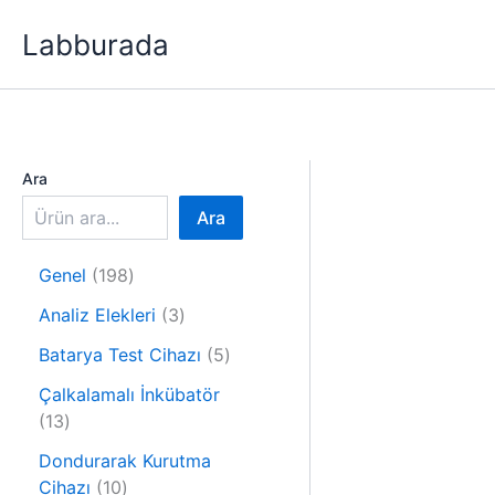
İçeriğe
Labburada
atla
Ara
Ara
1
Genel
198
9
3
Analiz Elekleri
3
8
ü
ü
5
Batarya Test Cihazı
5
r
r
ü
ü
Çalkalamalı İnkübatör
ü
r
1
n
13
n
ü
3
n
Dondurarak Kurutma
ü
1
Cihazı
10