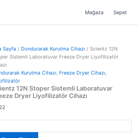
Mağaza
Sepet
a Sayfa
/
Dondurarak Kurutma Cihazı
/ Scientz 12N
per Sistemli Laboratuvar Freeze Dryer Liyofilizatör
azı
ndurarak Kurutma Cihazı
,
Freeze Dryer Cihazı
,
ofilizatör
ientz 12N Stoper Sistemli Laboratuvar
eeze Dryer Liyofilizatör Cihazı
,22
entz
N
per