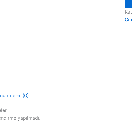
Sist
Lab
Kat
Fre
Cih
Dry
Liyo
Cih
ade
ndirmeler (0)
ler
ndirme yapılmadı.