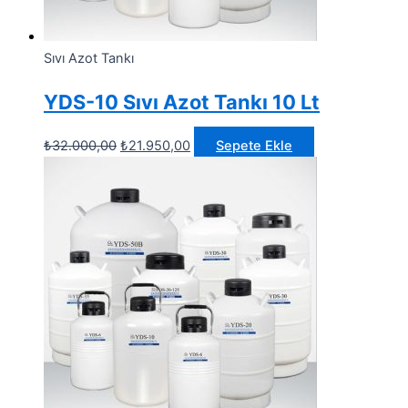
Sıvı Azot Tankı
YDS-10 Sıvı Azot Tankı 10 Lt
Orijinal
Şu
₺
32.000,00
₺
21.950,00
Sepete Ekle
fiyat:
andaki
₺32.000,00.
fiyat:
₺21.950,00.