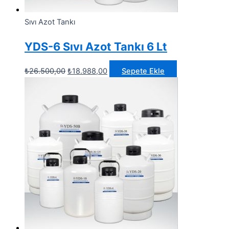
Sıvı Azot Tankı
YDS-6 Sıvı Azot Tankı 6 Lt
Orijinal
Şu
₺
26.500,00
₺
18.988,00
Sepete Ekle
fiyat:
andaki
₺26.500,00.
fiyat:
₺18.988,00.