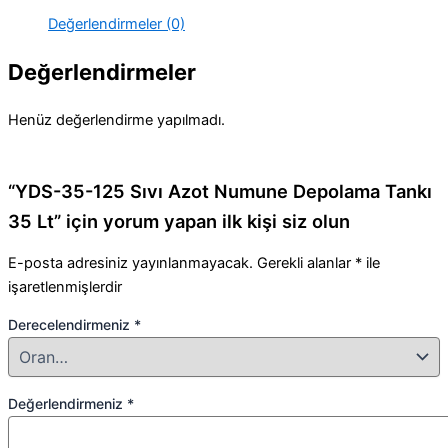
Tankı
Değerlendirmeler (0)
35
Lt
Değerlendirmeler
adet
Henüz değerlendirme yapılmadı.
“YDS-35-125 Sıvı Azot Numune Depolama Tankı
35 Lt” için yorum yapan ilk kişi siz olun
E-posta adresiniz yayınlanmayacak.
Gerekli alanlar
*
ile
işaretlenmişlerdir
Derecelendirmeniz
*
Değerlendirmeniz
*