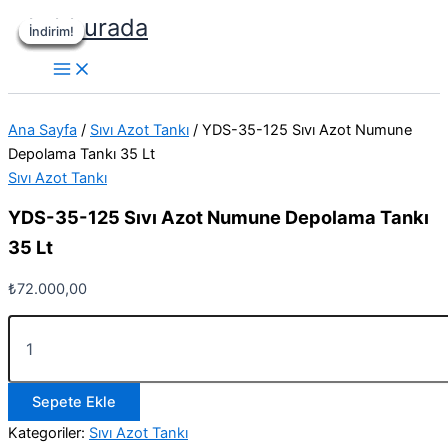
İçeriğe
Labburada
İndirim!
İndirim!
İndirim!
İndirim!
İndirim!
İndirim!
atla
Ana Sayfa
/
Sıvı Azot Tankı
/ YDS-35-125 Sıvı Azot Numune
Depolama Tankı 35 Lt
Sıvı Azot Tankı
YDS-35-125 Sıvı Azot Numune Depolama Tankı
35 Lt
₺
72.000,00
YDS-
35-
125
Sıvı
Sepete Ekle
Azot
Numune
Kategoriler:
Sıvı Azot Tankı
Depolama