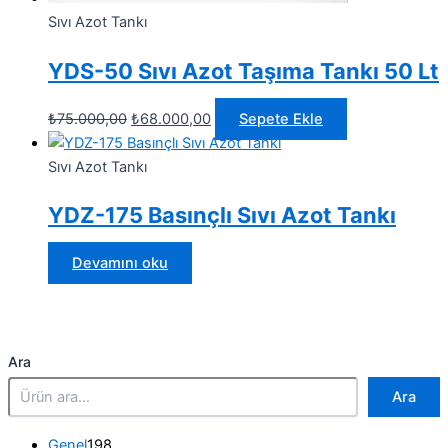
Sıvı Azot Tankı
YDS-50 Sıvı Azot Taşıma Tankı 50 Lt
Orijinal
Şu
₺
75.000,00
₺
68.000,00
Sepete Ekle
fiyat:
andaki
₺75.000,00.
fiyat:
Sıvı Azot Tankı
₺68.000,00.
YDZ-175 Basınçlı Sıvı Azot Tankı
Devamını oku
Ara
Ara
1
Genel
198