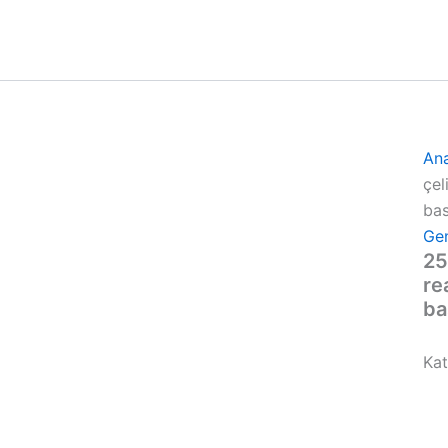
An
çel
bas
Ge
25
re
ba
Kat