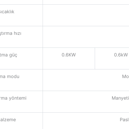
ıcaklık
ştırma hızı
ıtma güç
0.6KW
0.6kW
tma modu
Mod
ırma yöntemi
Manyetik
alzeme
Pasl