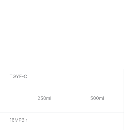
TGYF-C
250ml
500ml
16MPBir