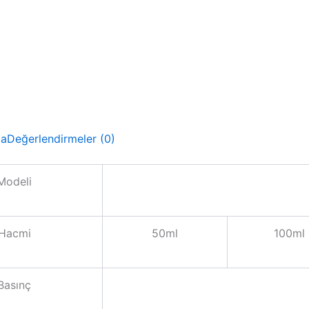
ma
Değerlendirmeler (0)
Modeli
Hacmi
50ml
100ml
Basınç