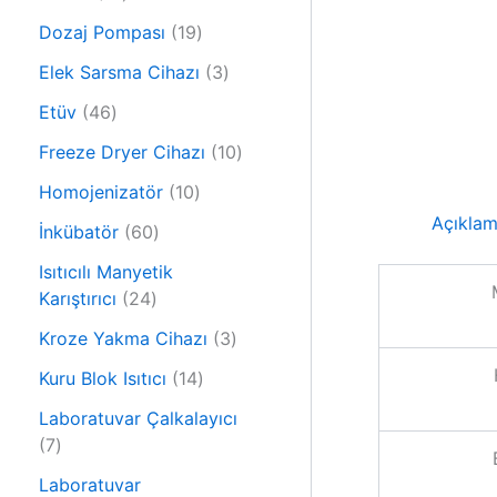
r
0
ü
1
Dozaj Pompası
19
ü
n
9
r
3
Elek Sarsma Cihazı
3
ü
ü
ü
4
r
Etüv
46
n
r
6
ü
ü
1
Freeze Dryer Cihazı
10
ü
n
n
0
r
1
Homojenizatör
10
ü
ü
0
Açıkla
6
r
İnkübatör
60
n
ü
0
ü
r
Isıtıcılı Manyetik
ü
n
2
ü
Karıştırıcı
24
r
4
n
ü
3
Kroze Yakma Cihazı
3
ü
n
ü
r
1
Kuru Blok Isıtıcı
14
r
ü
4
ü
Laboratuvar Çalkalayıcı
n
ü
7
n
7
r
ü
ü
Laboratuvar