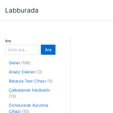
İçeriğe
Labburada
atla
Ara
Ara
1
Genel
198
9
3
Analiz Elekleri
3
8
ü
ü
5
Batarya Test Cihazı
5
r
r
ü
ü
Çalkalamalı İnkübatör
ü
r
1
n
13
n
ü
3
n
Dondurarak Kurutma
ü
1
Cihazı
10