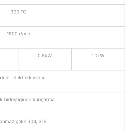
300 ℃
1800 r/min
0.8kW
1.0kW
üler elektrikli ısıtıcı
 birleştiğinde karıştırma
anmaz çelik 304, 316