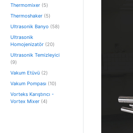
6
n
r
5
Thermomixer
5
ü
ü
ü
r
5
Thermoshaker
5
n
r
ü
ü
ü
5
Ultrasonik Banyo
58
n
r
n
8
ü
Ultrasonik
ü
n
2
Homojenizatör
20
r
0
ü
Ultrasonik Temizleyici
ü
9
n
9
r
ü
2
ü
Vakum Etüvü
2
r
ü
n
ü
1
Vakum Pompası
10
r
n
0
ü
Vorteks Karıştırıcı -
ü
4
n
Vortex Mixer
4
r
ü
ü
r
n
ü
n