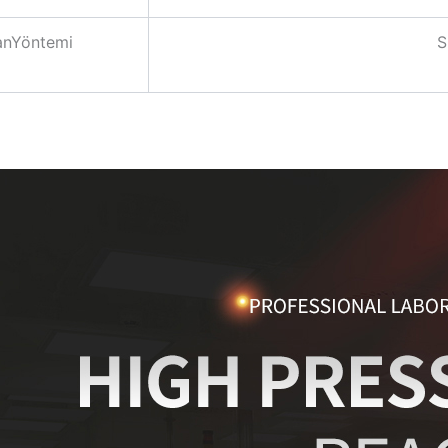
anYöntemi
S