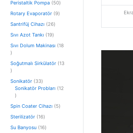
r
5
Peristaltik Pompa
50
ü
ü
0
Ekr
r
9
Rotary Evaporatör
9
n
ü
ü
ü
2
r
Santrifüj Cihazı
26
n
r
6
ü
1
ü
Sıvı Azot Tankı
19
ü
n
9
n
r
Sıvı Dolum Makinası
18
ü
1
ü
r
8
n
ü
Soğutmalı Sirkülatör
13
ü
1
n
r
3
ü
3
Sonikatör
33
ü
n
3
Sonikatör Probları
12
r
1
ü
ü
2
r
n
5
Spin Coater Cihazı
5
ü
ü
ü
r
n
1
Sterilizatör
16
r
ü
6
1
ü
Su Banyosu
16
n
ü