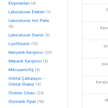
r
4
n
Ekipmanları
4
ü
ü
S
n
1
Laboratuvar Elekleri
1
r
ü
ü
Laboratuvar Hot Plate
r
6
n
6
Karı
ü
ü
9
n
Laboratuvar Standı
9
r
ü
ü
1
Liyofilizatör
10
Is
r
n
0
ü
2
Manyetik Karıştırıcı
25
ü
n
5
r
4
Mekanik Karıştırıcı
4
ü
Isı
ü
ü
4
r
Mikrosantrifüj
4
n
r
ü
ü
ü
Orbital Çalkalayıcı -
r
n
Karışt
4
n
Orbital Shaker
4
ü
ü
n
2
Otoklav Cihazı
24
r
4
M
ü
1
Otomatik Pipet
18
ü
n
8