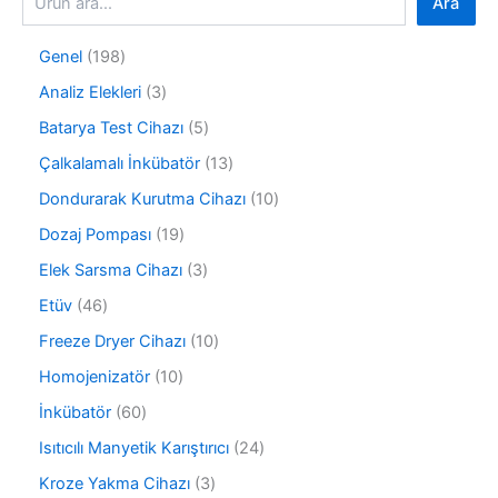
Ara
1
Genel
198
9
3
Analiz Elekleri
3
8
ü
ü
5
Batarya Test Cihazı
5
r
r
ü
ü
1
Çalkalamalı İnkübatör
13
ü
r
n
3
n
ü
1
Dondurarak Kurutma Cihazı
10
ü
n
0
r
1
Dozaj Pompası
19
ü
ü
9
r
3
Elek Sarsma Cihazı
3
n
ü
ü
ü
r
4
Etüv
46
n
r
ü
6
ü
1
Freeze Dryer Cihazı
10
n
ü
n
0
r
1
Homojenizatör
10
ü
ü
0
r
6
İnkübatör
60
n
ü
ü
0
r
2
Isıtıcılı Manyetik Karıştırıcı
24
n
ü
ü
4
r
3
Kroze Yakma Cihazı
3
n
ü