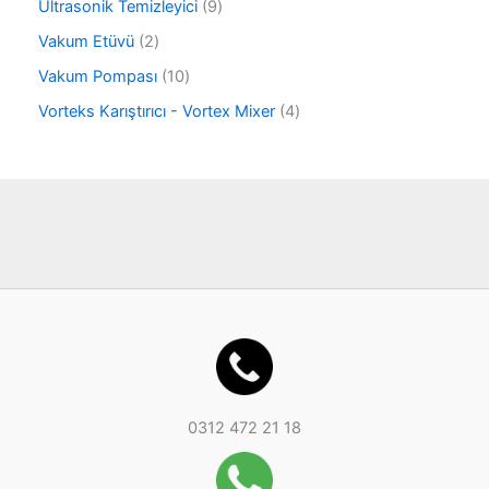
r
9
Ultrasonik Temizleyici
9
ü
ü
ü
r
2
Vakum Etüvü
2
n
r
ü
ü
ü
1
Vakum Pompası
10
n
r
n
0
ü
4
Vorteks Karıştırıcı - Vortex Mixer
4
ü
n
ü
r
r
ü
ü
n
n
0312 472 21 18