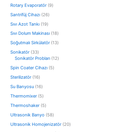
ü
0
r
9
Rotary Evaporatör
9
n
ü
ü
ü
r
2
Santrifüj Cihazı
26
n
r
ü
6
ü
1
Sıvı Azot Tankı
19
n
ü
n
9
r
1
Sıvı Dolum Makinası
18
ü
ü
8
r
1
Soğutmalı Sirkülatör
13
n
ü
ü
3
r
3
Sonikatör
33
n
ü
ü
3
1
Sonikatör Probları
12
r
n
ü
2
ü
5
Spin Coater Cihazı
5
r
ü
n
ü
ü
r
1
Sterilizatör
16
r
n
ü
6
ü
1
Su Banyosu
16
n
ü
n
6
r
5
Thermomixer
5
ü
ü
ü
r
5
Thermoshaker
5
n
r
ü
ü
ü
5
Ultrasonik Banyo
58
n
r
n
8
ü
2
Ultrasonik Homojenizatör
20
ü
n
0