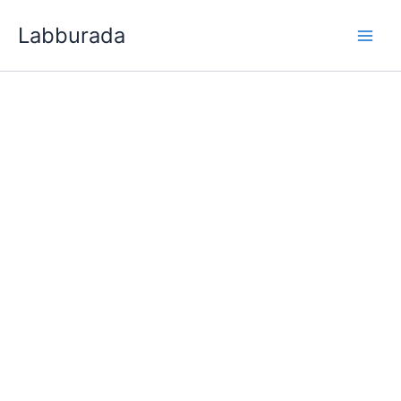
İçeriğe
Labburada
atla