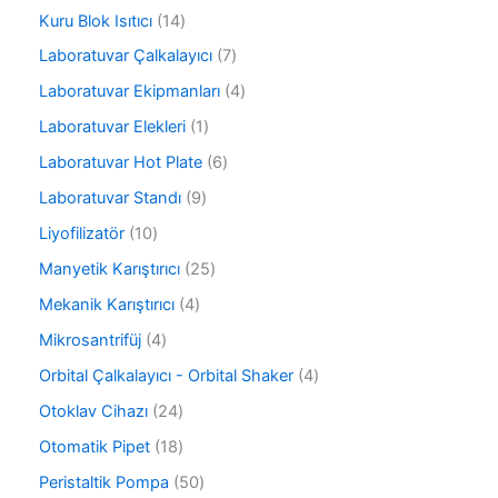
ü
ü
r
1
Kuru Blok Isıtıcı
14
n
r
ü
4
ü
7
Laboratuvar Çalkalayıcı
7
n
ü
n
ü
r
4
Laboratuvar Ekipmanları
4
r
ü
ü
ü
1
Laboratuvar Elekleri
1
n
r
n
ü
ü
6
Laboratuvar Hot Plate
6
r
n
ü
ü
9
Laboratuvar Standı
9
r
n
ü
ü
1
Liyofilizatör
10
r
n
0
ü
2
Manyetik Karıştırıcı
25
ü
n
5
r
4
Mekanik Karıştırıcı
4
ü
ü
ü
r
4
Mikrosantrifüj
4
n
r
ü
ü
ü
4
Orbital Çalkalayıcı - Orbital Shaker
4
n
r
n
ü
ü
2
Otoklav Cihazı
24
r
n
4
ü
1
Otomatik Pipet
18
ü
n
8
r
5
Peristaltik Pompa
50
ü