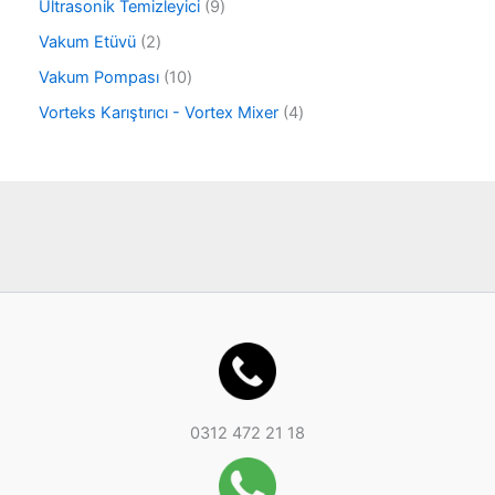
r
9
Ultrasonik Temizleyici
9
ü
ü
ü
r
2
Vakum Etüvü
2
n
r
ü
ü
ü
1
Vakum Pompası
10
n
r
n
0
ü
4
Vorteks Karıştırıcı - Vortex Mixer
4
ü
n
ü
r
r
ü
ü
n
n
0312 472 21 18