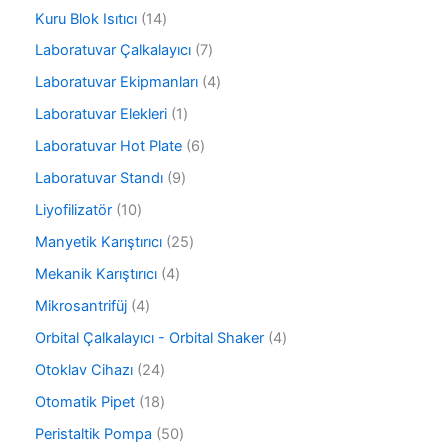
ü
ü
r
1
Kuru Blok Isıtıcı
14
n
r
ü
4
ü
7
Laboratuvar Çalkalayıcı
7
n
ü
n
ü
r
4
Laboratuvar Ekipmanları
4
r
ü
ü
ü
1
Laboratuvar Elekleri
1
n
r
n
ü
ü
6
Laboratuvar Hot Plate
6
r
n
ü
ü
9
Laboratuvar Standı
9
r
n
ü
ü
1
Liyofilizatör
10
r
n
0
ü
2
Manyetik Karıştırıcı
25
ü
n
5
r
4
Mekanik Karıştırıcı
4
ü
ü
ü
r
4
Mikrosantrifüj
4
n
r
ü
ü
ü
4
Orbital Çalkalayıcı - Orbital Shaker
4
n
r
n
ü
ü
2
Otoklav Cihazı
24
r
n
4
ü
1
Otomatik Pipet
18
ü
n
8
r
5
Peristaltik Pompa
50
ü