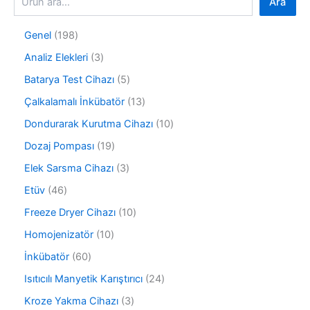
Ara
1
Genel
198
9
3
Analiz Elekleri
3
8
ü
ü
5
Batarya Test Cihazı
5
r
r
ü
ü
1
Çalkalamalı İnkübatör
13
ü
r
n
3
n
ü
1
Dondurarak Kurutma Cihazı
10
ü
n
0
r
1
Dozaj Pompası
19
ü
ü
9
r
3
Elek Sarsma Cihazı
3
n
ü
ü
ü
r
4
Etüv
46
n
r
ü
6
ü
1
Freeze Dryer Cihazı
10
n
ü
n
0
r
1
Homojenizatör
10
ü
ü
0
r
6
İnkübatör
60
n
ü
ü
0
r
2
Isıtıcılı Manyetik Karıştırıcı
24
n
ü
ü
4
r
3
Kroze Yakma Cihazı
3
n
ü