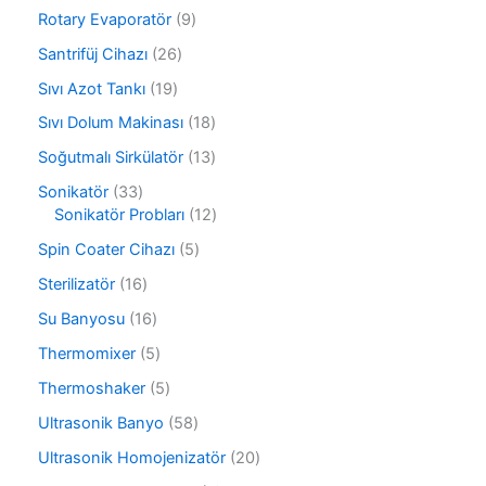
ü
0
r
9
Rotary Evaporatör
9
n
ü
ü
ü
r
2
Santrifüj Cihazı
26
n
r
ü
6
ü
1
Sıvı Azot Tankı
19
n
ü
n
9
r
1
Sıvı Dolum Makinası
18
ü
ü
8
r
1
Soğutmalı Sirkülatör
13
n
ü
ü
3
r
3
Sonikatör
33
n
ü
ü
3
1
Sonikatör Probları
12
r
n
ü
2
ü
5
Spin Coater Cihazı
5
r
ü
n
ü
ü
r
1
Sterilizatör
16
r
n
ü
6
ü
1
Su Banyosu
16
n
ü
n
6
r
5
Thermomixer
5
ü
ü
ü
r
5
Thermoshaker
5
n
r
ü
ü
ü
5
Ultrasonik Banyo
58
n
r
n
8
ü
2
Ultrasonik Homojenizatör
20
ü
n
0