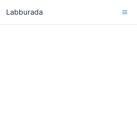
İçeriğe
Labburada
atla