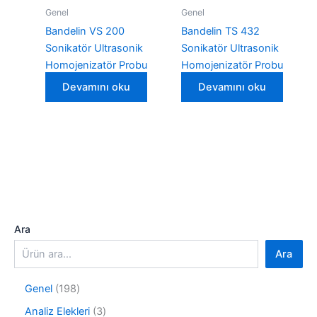
Genel
Genel
Bandelin VS 200
Bandelin TS 432
Sonikatör Ultrasonik
Sonikatör Ultrasonik
Homojenizatör Probu
Homojenizatör Probu
Devamını oku
Devamını oku
Ara
Ara
1
Genel
198
9
3
Analiz Elekleri
3