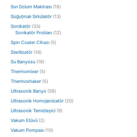
n
9
r
1
Sıvı Dolum Makinası
18
ü
ü
8
r
1
Soğutmalı Sirkülatör
13
n
ü
ü
3
r
3
Sonikatör
33
n
ü
ü
3
1
Sonikatör Probları
12
r
n
ü
2
ü
5
Spin Coater Cihazı
5
r
ü
n
ü
ü
r
1
Sterilizatör
16
r
n
ü
6
ü
1
Su Banyosu
16
n
ü
n
6
r
5
Thermomixer
5
ü
ü
ü
r
5
Thermoshaker
5
n
r
ü
ü
ü
5
Ultrasonik Banyo
58
n
r
n
8
ü
2
Ultrasonik Homojenizatör
20
ü
n
0
r
9
Ultrasonik Temizleyici
9
ü
ü
ü
r
2
Vakum Etüvü
2
n
r
ü
ü
ü
1
Vakum Pompası
10
n
r
n
0