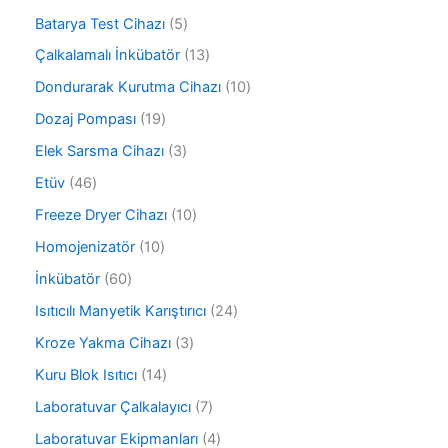
8
ü
ü
5
Batarya Test Cihazı
5
r
r
ü
ü
1
Çalkalamalı İnkübatör
13
ü
r
n
3
n
ü
1
Dondurarak Kurutma Cihazı
10
ü
n
0
r
1
Dozaj Pompası
19
ü
ü
9
r
3
Elek Sarsma Cihazı
3
n
ü
ü
ü
r
4
Etüv
46
n
r
ü
6
ü
1
Freeze Dryer Cihazı
10
n
ü
n
0
r
1
Homojenizatör
10
ü
ü
0
r
6
İnkübatör
60
n
ü
ü
0
r
2
Isıtıcılı Manyetik Karıştırıcı
24
n
ü
ü
4
r
3
Kroze Yakma Cihazı
3
n
ü
ü
ü
r
1
Kuru Blok Isıtıcı
14
n
r
ü
4
ü
7
Laboratuvar Çalkalayıcı
7
n
ü
n
ü
r
4
Laboratuvar Ekipmanları
4
r