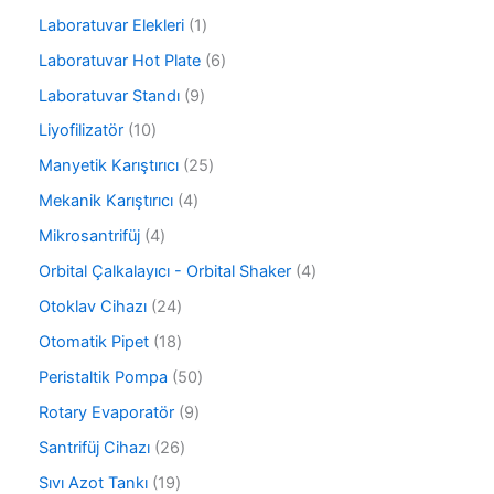
ü
ü
ü
1
Laboratuvar Elekleri
1
n
r
n
ü
ü
6
Laboratuvar Hot Plate
6
r
n
ü
ü
9
Laboratuvar Standı
9
r
n
ü
ü
1
Liyofilizatör
10
r
n
0
ü
2
Manyetik Karıştırıcı
25
ü
n
5
r
4
Mekanik Karıştırıcı
4
ü
ü
ü
r
4
Mikrosantrifüj
4
n
r
ü
ü
ü
4
Orbital Çalkalayıcı - Orbital Shaker
4
n
r
n
ü
ü
2
Otoklav Cihazı
24
r
n
4
ü
1
Otomatik Pipet
18
ü
n
8
r
5
Peristaltik Pompa
50
ü
ü
0
r
9
Rotary Evaporatör
9
n
ü
ü
ü
r
2
Santrifüj Cihazı
26
n
r
ü
6
ü
1
Sıvı Azot Tankı
19
n
ü