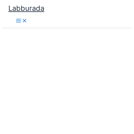
İçeriğe
Labburada
atla