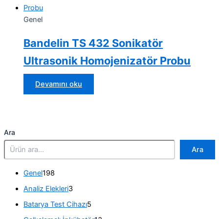
Genel
Bandelin TS 432 Sonikatör
Ultrasonik Homojenizatör Probu
Devamını oku
Ara
Ara
1
Genel
198
9
3
Analiz Elekleri
3
8
ü
ü
5
Batarya Test Cihazı
5
r
r
ü
ü