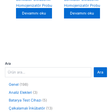
Homojenizatör Probu
Homojenizatör Probu
Devamını oku
Devamını oku
Ara
Ara
1
Genel
198
9
3
Analiz Elekleri
3
8
ü
ü
5
Batarya Test Cihazı
5
r
r
ü
ü
1
Çalkalamalı İnkübatör
13
ü
r