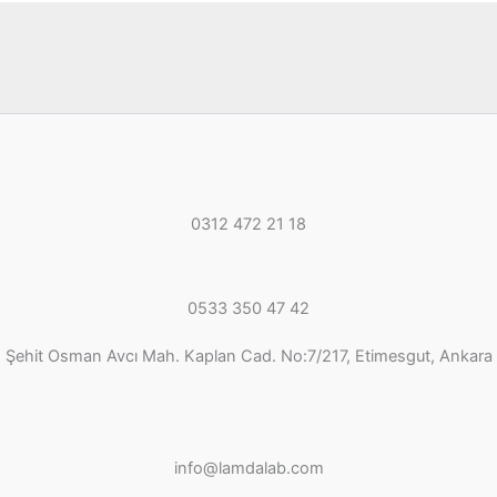
ü
n
n
0312 472 21 18
0533 350 47 42
Şehit Osman Avcı Mah. Kaplan Cad. No:7/217, Etimesgut, Ankara
info@lamdalab.com