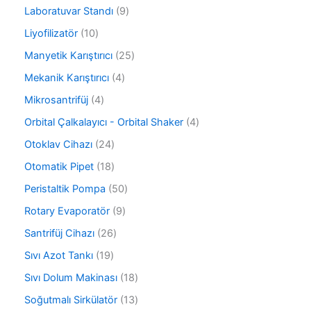
n
ü
ü
9
Laboratuvar Standı
9
r
n
ü
ü
1
Liyofilizatör
10
r
n
0
ü
2
Manyetik Karıştırıcı
25
ü
n
5
r
4
Mekanik Karıştırıcı
4
ü
ü
ü
r
4
Mikrosantrifüj
4
n
r
ü
ü
ü
4
Orbital Çalkalayıcı - Orbital Shaker
4
n
r
n
ü
ü
2
Otoklav Cihazı
24
r
n
4
ü
1
Otomatik Pipet
18
ü
n
8
r
5
Peristaltik Pompa
50
ü
ü
0
r
9
Rotary Evaporatör
9
n
ü
ü
ü
r
2
Santrifüj Cihazı
26
n
r
ü
6
ü
1
Sıvı Azot Tankı
19
n
ü
n
9
r
1
Sıvı Dolum Makinası
18
ü
ü
8
r
1
Soğutmalı Sirkülatör
13
n
ü