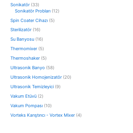
ü
3
r
3
Sonikatör
33
n
ü
ü
3
1
Sonikatör Probları
12
r
n
ü
2
ü
5
Spin Coater Cihazı
5
r
ü
n
ü
ü
r
1
Sterilizatör
16
r
n
ü
6
ü
1
Su Banyosu
16
n
ü
n
6
r
5
Thermomixer
5
ü
ü
ü
r
5
Thermoshaker
5
n
r
ü
ü
ü
5
Ultrasonik Banyo
58
n
r
n
8
ü
2
Ultrasonik Homojenizatör
20
ü
n
0
r
9
Ultrasonik Temizleyici
9
ü
ü
ü
r
2
Vakum Etüvü
2
n
r
ü
ü
ü
1
Vakum Pompası
10
n
r
n
0
ü
4
Vorteks Karıştırıcı - Vortex Mixer
4
ü
n
ü
r
r
ü