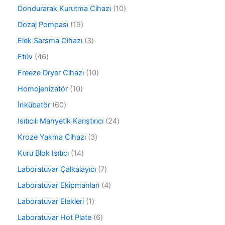
n
3
n
ü
1
Dondurarak Kurutma Cihazı
10
ü
n
0
r
1
Dozaj Pompası
19
ü
ü
9
r
3
Elek Sarsma Cihazı
3
n
ü
ü
ü
r
4
Etüv
46
n
r
ü
6
ü
1
Freeze Dryer Cihazı
10
n
ü
n
0
r
1
Homojenizatör
10
ü
ü
0
r
6
İnkübatör
60
n
ü
ü
0
r
2
Isıtıcılı Manyetik Karıştırıcı
24
n
ü
ü
4
r
3
Kroze Yakma Cihazı
3
n
ü
ü
ü
r
1
Kuru Blok Isıtıcı
14
n
r
ü
4
ü
7
Laboratuvar Çalkalayıcı
7
n
ü
n
ü
r
4
Laboratuvar Ekipmanları
4
r
ü
ü
ü
1
Laboratuvar Elekleri
1
n
r
n
ü
ü
6
Laboratuvar Hot Plate
6
r