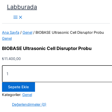
İçeriğe
Labburada
atla
Ana Sayfa
/
Genel
/ BIOBASE Ultrasonic Cell Disruptor Probu
Genel
BIOBASE Ultrasonic Cell Disruptor Probu
₺
11.400,00
BIOBASE
Ultrasonic
Cell
Disruptor
Sepete Ekle
Probu
adet
Kategoriler:
Genel
Değerlendirmeler (0)