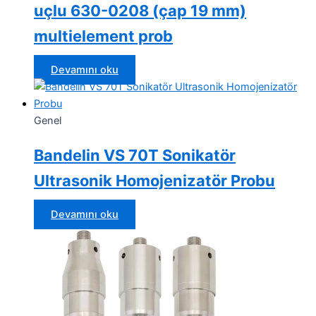
uçlu 630-0208 (çap 19 mm)
multielement prob
Devamını oku
Genel
Bandelin VS 70T Sonikatör
Ultrasonik Homojenizatör Probu
Devamını oku