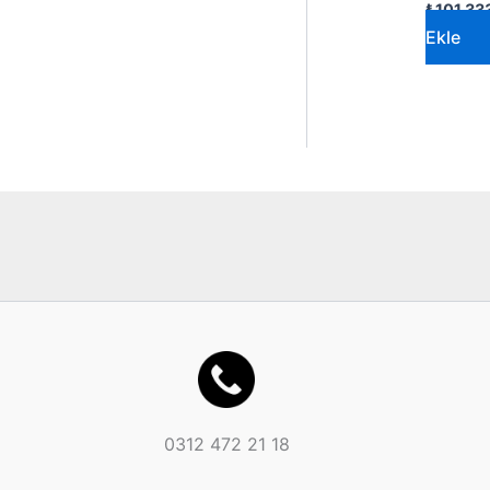
₺
101.33
Ekle
0312 472 21 18