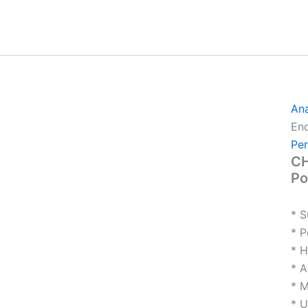
An
End
Per
CH
P
* 
* 
* H
* A
* M
* U