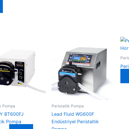
Peri
Per
tik Pompa
Peristaltik Pompa
Y BT600FJ
Lead Fluid WG600F
ltik Pompa
Endüstriyel Peristaltik