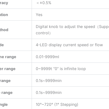
uracy
＜±0.5%
ation
Yes
Digital knob to adjust the speed（Supp
thod
control）
de
4-LED display current speed or flow
ume range
0.01-9999ml
er range
0~9999t “0” is infinite loop
 range
0.1s~999
 range
0.1s~9999min
ngle
10°~720° (1° Stepping)