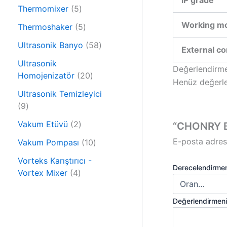
IP grade
6
n
r
5
Thermomixer
5
ü
ü
ü
Working m
r
5
Thermoshaker
5
n
r
ü
ü
ü
5
Ultrasonik Banyo
58
External co
n
r
n
8
ü
Ultrasonik
ü
Değerlendirme
n
2
Homojenizatör
20
r
Henüz değerle
0
ü
Ultrasonik Temizleyici
ü
9
n
9
r
ü
2
ü
Vakum Etüvü
2
“CHONRY BG
r
ü
n
E-posta adres
ü
1
Vakum Pompası
10
r
n
0
ü
Vorteks Karıştırıcı -
ü
Derecelendirme
4
n
Vortex Mixer
4
r
ü
ü
r
Değerlendirmen
n
ü
n