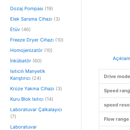
r
0
ü
1
Dozaj Pompası
19
ü
n
9
r
3
Elek Sarsma Cihazı
3
ü
ü
ü
4
r
Etüv
46
n
r
6
ü
ü
1
Freeze Dryer Cihazı
10
ü
n
n
0
r
1
Homojenizatör
10
ü
ü
0
Açıkla
6
r
İnkübatör
60
n
ü
0
ü
r
Isıtıcılı Manyetik
ü
n
Drive mode
2
ü
Karıştırıcı
24
r
4
n
ü
3
Kroze Yakma Cihazı
3
Speed ran
ü
n
ü
r
1
Kuru Blok Isıtıcı
14
r
speed reso
ü
4
ü
Laboratuvar Çalkalayıcı
n
ü
7
n
7
Flow range
r
ü
ü
Laboratuvar