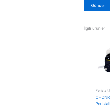
İlgili ürünler
Peristal
CHONR
Perista