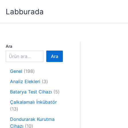
İçeriğe
Labburada
atla
Ara
Ara
1
Genel
198
9
3
Analiz Elekleri
3
8
ü
ü
5
Batarya Test Cihazı
5
r
r
ü
ü
Çalkalamalı İnkübatör
ü
r
1
n
13
n
ü
3
n
Dondurarak Kurutma
ü
1
Cihazı
10