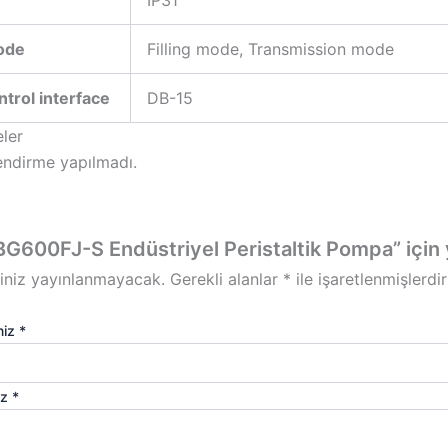
IP31
ode
Filling mode, Transmission mode
ntrol interface
DB-15
ler
ndirme yapılmadı.
600FJ-S Endüstriyel Peristaltik Pompa” için yo
iniz yayınlanmayacak.
Gerekli alanlar
*
ile işaretlenmişlerdir
niz
*
iz
*