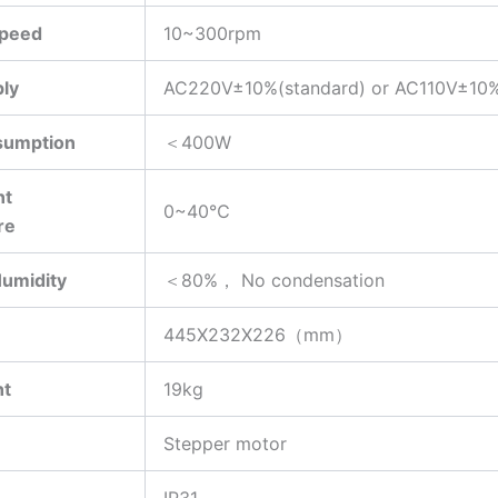
speed
10~300rpm
ly
AC220V±10%(standard) or AC110V±10%
sumption
＜400W
nt
0~40℃
re
Humidity
＜80%， No condensation
445X232X226（mm）
ht
19kg
Stepper motor