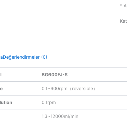
* A
Kat
ma
Değerlendirmeler (0)
l
BG600FJ-S
ge
0.1~600rpm（reversible）
lution
0.1rpm
1.3~12000ml/min