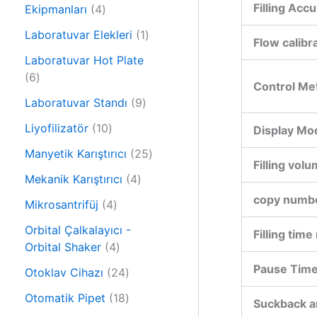
r
Filling Acc
4
n
Ekipmanları
4
ü
ü
n
1
Laboratuvar Elekleri
1
r
Flow calibr
ü
ü
Laboratuvar Hot Plate
r
6
n
6
ü
Control Me
ü
9
n
Laboratuvar Standı
9
r
ü
ü
1
Liyofilizatör
10
Display Mo
r
n
0
ü
2
Manyetik Karıştırıcı
25
ü
Filling vol
n
5
r
4
Mekanik Karıştırıcı
4
ü
ü
ü
copy numb
4
r
Mikrosantrifüj
4
n
r
ü
ü
ü
Orbital Çalkalayıcı -
Filling time
r
n
4
n
Orbital Shaker
4
ü
ü
Pause Time
n
2
Otoklav Cihazı
24
r
4
ü
1
Otomatik Pipet
18
Suckback a
ü
n
8