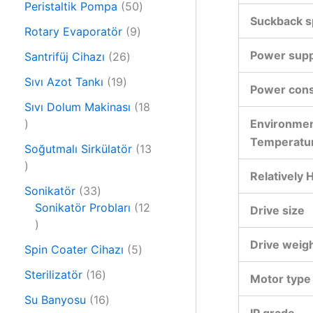
r
5
Peristaltik Pompa
50
ü
Suckback 
ü
0
r
9
Rotary Evaporatör
9
n
ü
ü
ü
Power supp
2
r
Santrifüj Cihazı
26
n
r
6
ü
1
ü
Sıvı Azot Tankı
19
ü
n
Power con
9
n
r
Sıvı Dolum Makinası
18
ü
1
ü
Environme
r
8
n
Temperatu
ü
Soğutmalı Sirkülatör
13
ü
1
n
r
Relatively 
3
ü
3
Sonikatör
33
ü
n
3
Sonikatör Probları
12
Drive size
r
1
ü
ü
2
r
Drive weig
n
5
Spin Coater Cihazı
5
ü
ü
ü
r
n
1
Sterilizatör
16
Motor type
r
ü
6
1
ü
Su Banyosu
16
n
ü