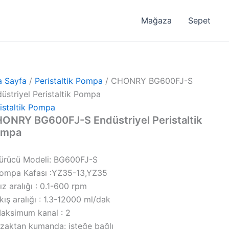
Mağaza
Sepet
a Sayfa
/
Peristaltik Pompa
/ CHONRY BG600FJ-S
üstriyel Peristaltik Pompa
istaltik Pompa
ONRY BG600FJ-S Endüstriyel Peristaltik
ompa
Sürücü Modeli: BG600FJ-S
Pompa Kafası :YZ35-13,YZ35
ız aralığı : 0.1-600 rpm
kış aralığı : 1.3-12000 ml/dak
aksimum kanal : 2
zaktan kumanda: isteğe bağlı