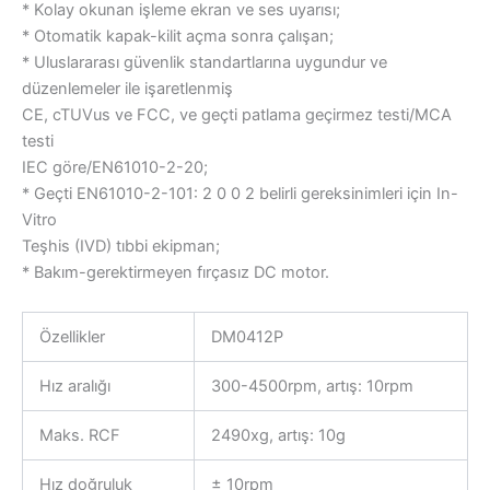
* Kolay okunan işleme ekran ve ses uyarısı;
* Otomatik kapak-kilit açma sonra çalışan;
* Uluslararası güvenlik standartlarına uygundur ve
düzenlemeler ile işaretlenmiş
CE, cTUVus ve FCC, ve geçti patlama geçirmez testi/MCA
testi
IEC göre/EN61010-2-20;
* Geçti EN61010-2-101: 2 0 0 2 belirli gereksinimleri için In-
Vitro
Teşhis (IVD) tıbbi ekipman;
* Bakım-gerektirmeyen fırçasız DC motor.
Özellikler
DM0412P
Hız aralığı
300-4500rpm, artış: 10rpm
Maks. RCF
2490xg, artış: 10g
Hız doğruluk
± 10rpm