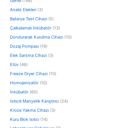
1
Genel
198
9
3
Analiz Elekleri
3
8
ü
ü
5
Batarya Test Cihazı
5
r
r
ü
ü
1
Çalkalamalı İnkübatör
13
ü
r
n
3
n
ü
1
Dondurarak Kurutma Cihazı
10
ü
n
0
r
1
Dozaj Pompası
19
ü
ü
9
r
3
Elek Sarsma Cihazı
3
n
ü
ü
ü
r
4
Etüv
46
n
r
ü
6
ü
1
Freeze Dryer Cihazı
10
n
ü
n
0
r
1
Homojenizatör
10
ü
ü
0
r
6
İnkübatör
60
n
ü
ü
0
r
2
Isıtıcılı Manyetik Karıştırıcı
24
n
ü
ü
4
r
3
Kroze Yakma Cihazı
3
n
ü
ü
ü
r
1
Kuru Blok Isıtıcı
14
n
r
ü
4
ü