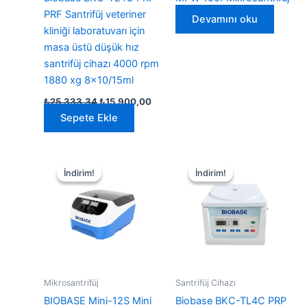
PRF Santrifüj veteriner
Devamını oku
kliniği laboratuvarı için
masa üstü düşük hız
santrifüj cihazı 4000 rpm
1880 xg 8×10/15ml
Orijinal
Şu
₺
25.333,34
₺
15.900,00
fiyat:
andaki
Sepete Ekle
₺25.333,34.
fiyat:
₺15.900,00.
İndirim!
İndirim!
İndirim!
İndirim!
Mikrosantrifüj
Santrifüj Cihazı
BIOBASE Mini-12S Mini
Biobase BKC-TL4C PRP