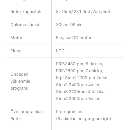
Rotor kapasiteli
8x15ml,12×1 0mL/7mL/5mL
Çalışma süresi
30sec-99min
Motor
Fırçasız DC motor
Ekran
LCD
PRP:3480rpm, 5 dakika,
PRF:2690rpm, 7 dakika,
Önceden
Kgf: Step1 2700rpm 2mins,
yüklenmiş
Step2 2400rpm 4mins
programı
Step3 2700rpm 4 dakika,
Step4 3000rpm 3mins,
Özel programları
9 programları
Bellek
(6 adımları her program için)