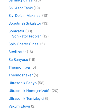
Santrifüj Cihazı
26
n
r
ü
6
ü
1
Sıvı Azot Tankı
19
n
ü
n
9
r
1
Sıvı Dolum Makinası
18
ü
ü
8
r
1
Soğutmalı Sirkülatör
13
n
ü
ü
3
r
3
Sonikatör
33
n
ü
ü
3
1
Sonikatör Probları
12
r
n
ü
2
ü
5
Spin Coater Cihazı
5
r
ü
n
ü
ü
r
1
Sterilizatör
16
r
n
ü
6
ü
1
Su Banyosu
16
n
ü
n
6
r
5
Thermomixer
5
ü
ü
ü
r
5
Thermoshaker
5
n
r
ü
ü
ü
5
Ultrasonik Banyo
58
n
r
n
8
ü
2
Ultrasonik Homojenizatör
20
ü
n
0
r
9
Ultrasonik Temizleyici
9
ü
ü
ü
r
2
Vakum Etüvü
2
n
r