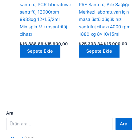
santrifüj PCR laboratuvar
PRF Santrifüj Aile Sağlığı
santrifüj 12000rpm
Merkezi laboratuvarı için
9933xg 12*1.5/2ml
masa üstü düşük hız
Minispin Mikrosantrifüj
santrifüj cihazı 4000 rpm
cihazı
1880 xg 8×10/15ml
Orijinal
Şu
Orijinal
Şu
₺
16.888,89
₺
15.900,00
₺
25.333,34
₺
15.900,00
fiyat:
andaki
fiyat:
anda
Sepete Ekle
Sepete Ekle
₺16.888,89.
fiyat:
₺25.333,34.
fiyat:
₺15.900,00.
₺15.
Ara
Ara