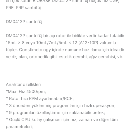
en çok satan BIOBASE DM0412P santrifüj düşük hız CGF,
PRF, PRP santrifüj
DM0412P santrifüj
DM0412P santrifüj bir açı rotor ile birlikte verilir kadar tutabilir
15mL × 8 veya 10mL/7mL/5mL × 12 (A12-10P) vakumlu
tüpler. Constimetology içinde numune hazırlama için idealdir
ve diş alan, ortopedik gibi, estetik cerrahi, ağız cerrahisi, vb.
Anahtar özellikleri
*Max. Hız 4500rpm;
* Rotor hızı RPM ayarlanabilir/RCF;
* 3 önceden yüklenmiş programları için hızlı operasyon;
* 9 programları özelleştirme için saklanabilir bellek;
* Güçlü CPU kolay çalışması için hız, zaman ve diğer tüm
parametreleri;