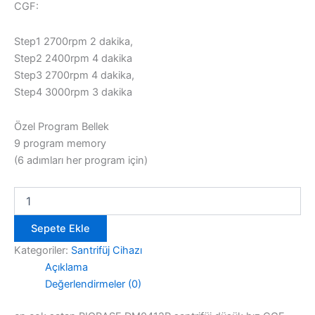
CGF:
Step1 2700rpm 2 dakika,
Step2 2400rpm 4 dakika
Step3 2700rpm 4 dakika,
Step4 3000rpm 3 dakika
Özel Program Bellek
9 program memory
(6 adımları her program için)
BIOBASE
DM0412P
CGF
Sepete Ekle
Santrifüj
Cihazı
Kategoriler:
Santrifüj Cihazı
adet
Açıklama
Değerlendirmeler (0)