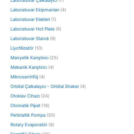
7
Laboratuvar Çalkalayıcı
7
n
ü
n
ü
r
4
Laboratuvar Ekipmanları
4
r
ü
ü
ü
1
Laboratuvar Elekleri
1
n
r
n
ü
ü
6
Laboratuvar Hot Plate
6
r
n
ü
ü
9
Laboratuvar Standı
9
r
n
ü
ü
1
Liyofilizatör
10
r
n
0
ü
2
Manyetik Karıştırıcı
25
ü
n
5
r
4
Mekanik Karıştırıcı
4
ü
ü
ü
r
4
Mikrosantrifüj
4
n
r
ü
ü
ü
4
Orbital Çalkalayıcı - Orbital Shaker
4
n
r
n
ü
ü
2
Otoklav Cihazı
24
r
n
4
ü
1
Otomatik Pipet
18
ü
n
8
r
5
Peristaltik Pompa
50
ü
ü
0
r
9
Rotary Evaporatör
9
n
ü
ü
ü
r
2