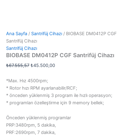
Ana Sayfa
/
Santrifüj Cihazı
/ BIOBASE DM0412P CGF
Santrifüj Cihazı
Santrifüj Cihazı
BIOBASE DM0412P CGF Santrifüj Cihazı
Orijinal
Şu
₺
67.555,57
₺
45.500,00
fiyat:
andaki
₺67.555,57.
fiyat:
*Max. Hız 4500rpm;
₺45.500,00.
* Rotor hızı RPM ayarlanabilir/RCF;
* önceden yüklenmiş 3 program ile hızlı operasyon;
* programları özelleştirme için 9 memory bellek;
Önceden yüklenmiş programlar
PRP:3480rpm, 5 dakika,
PRF:2690rpm, 7 dakika,