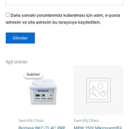
Daha sonraki yorumlarımda kullanılması için adım, e-posta
adresim ve site adresim bu tarayıcıya kaydedilsin.
İlgili ürünler
İndirim!
İndirim!
Santrifüj Cihazı
Santrifüj Cihazı
Biobase BKC-TL4C PRP
MPW 150r Mikrosantrifüj