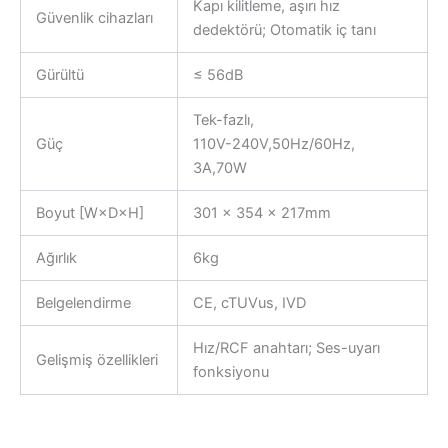
Kapı kilitleme, aşırı hız
Güvenlik cihazları
dedektörü; Otomatik iç tanı
Gürültü
≤ 56dB
Tek-fazlı,
Güç
110V-240V,50Hz/60Hz,
3A,70W
Boyut [W×D×H]
301 × 354 × 217mm
Ağırlık
6kg
Belgelendirme
CE, cTUVus, IVD
Hız/RCF anahtarı; Ses-uyarı
Gelişmiş özellikleri
fonksiyonu