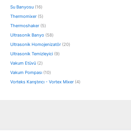
r
n
ü
6
ü
1
Su Banyosu
16
n
ü
n
6
r
5
Thermomixer
5
ü
ü
ü
r
5
Thermoshaker
5
n
r
ü
ü
ü
5
Ultrasonik Banyo
58
n
r
n
8
ü
2
Ultrasonik Homojenizatör
20
ü
n
0
r
9
Ultrasonik Temizleyici
9
ü
ü
ü
r
2
Vakum Etüvü
2
n
r
ü
ü
ü
1
Vakum Pompası
10
n
r
n
0
ü
4
Vorteks Karıştırıcı - Vortex Mixer
4
ü
n
ü
r
r
ü
ü
n
n