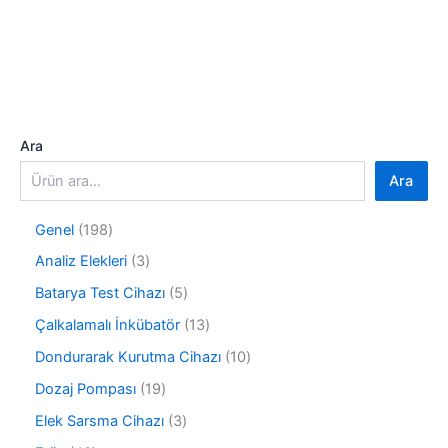
Ara
Ara
1
Genel
198
9
3
Analiz Elekleri
3
8
ü
ü
5
Batarya Test Cihazı
5
r
r
ü
ü
1
Çalkalamalı İnkübatör
13
ü
r
n
3
n
ü
1
Dondurarak Kurutma Cihazı
10
ü
n
0
r
1
Dozaj Pompası
19
ü
ü
9
r
3
Elek Sarsma Cihazı
3
n
ü
ü
ü