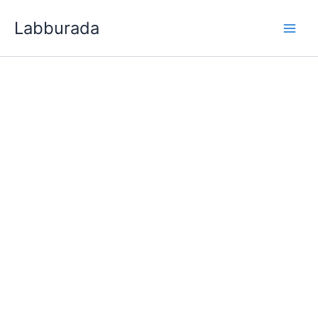
İçeriğe
Labburada
atla