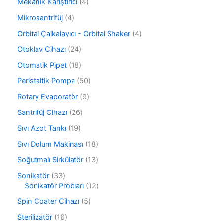
r
4
Mekanik Karıştırıcı
4
ü
ü
ü
r
4
Mikrosantrifüj
4
n
r
ü
ü
ü
4
Orbital Çalkalayıcı - Orbital Shaker
4
n
r
n
ü
ü
2
Otoklav Cihazı
24
r
n
4
ü
1
Otomatik Pipet
18
ü
n
8
r
5
Peristaltik Pompa
50
ü
ü
0
r
9
Rotary Evaporatör
9
n
ü
ü
ü
r
2
Santrifüj Cihazı
26
n
r
ü
6
ü
1
Sıvı Azot Tankı
19
n
ü
n
9
r
1
Sıvı Dolum Makinası
18
ü
ü
8
r
1
Soğutmalı Sirkülatör
13
n
ü
ü
3
r
3
Sonikatör
33
n
ü
ü
3
1
Sonikatör Probları
12
r
n
ü
2
ü
5
Spin Coater Cihazı
5
r
ü
n
ü
ü
r
1
Sterilizatör
16