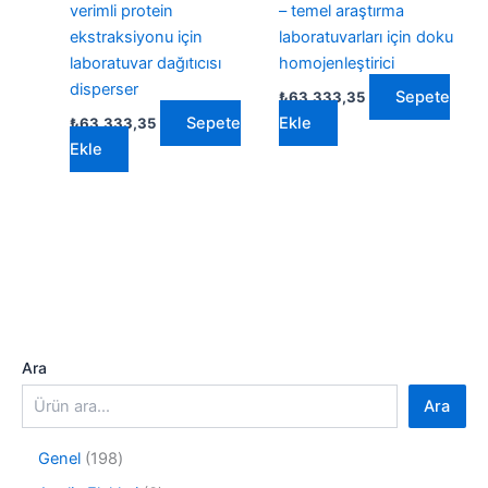
verimli protein
– temel araştırma
ekstraksiyonu için
laboratuvarları için doku
laboratuvar dağıtıcısı
homojenleştirici
disperser
Sepete
₺
63.333,35
Sepete
Ekle
₺
63.333,35
Ekle
Ara
Ara
1
Genel
198
9