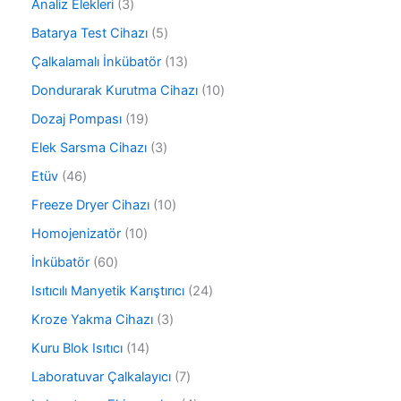
3
Analiz Elekleri
3
8
ü
ü
5
Batarya Test Cihazı
5
r
r
ü
ü
1
Çalkalamalı İnkübatör
13
ü
r
n
3
n
ü
1
Dondurarak Kurutma Cihazı
10
ü
n
0
r
1
Dozaj Pompası
19
ü
ü
9
r
3
Elek Sarsma Cihazı
3
n
ü
ü
ü
r
4
Etüv
46
n
r
ü
6
ü
1
Freeze Dryer Cihazı
10
n
ü
n
0
r
1
Homojenizatör
10
ü
ü
0
r
6
İnkübatör
60
n
ü
ü
0
r
2
Isıtıcılı Manyetik Karıştırıcı
24
n
ü
ü
4
r
3
Kroze Yakma Cihazı
3
n
ü
ü
ü
r
1
Kuru Blok Isıtıcı
14
n
r
ü
4
ü
7
Laboratuvar Çalkalayıcı
7
n
ü
n
ü