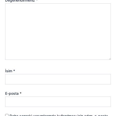
Değerlendirmeniz
*
İsim
*
E-posta
*
Daha sonraki yorumlarımda kullanılması için adım, e-posta