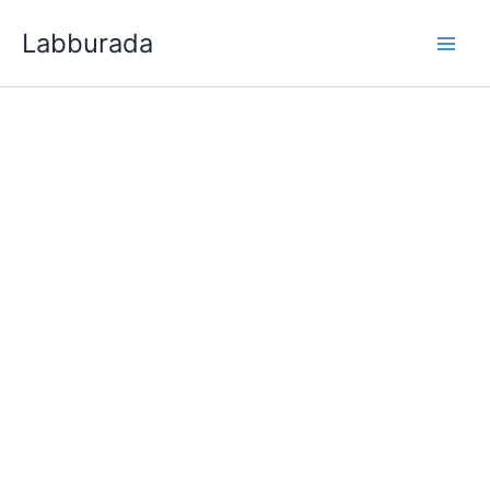
İçeriğe
Labburada
atla