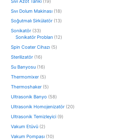
ü
1
Sıvı Azot Tankı
19
n
ü
n
9
r
1
Sıvı Dolum Makinası
18
ü
ü
8
r
1
Soğutmalı Sirkülatör
13
n
ü
ü
3
r
3
Sonikatör
33
n
ü
ü
3
1
Sonikatör Probları
12
r
n
ü
2
ü
5
Spin Coater Cihazı
5
r
ü
n
ü
ü
r
1
Sterilizatör
16
r
n
ü
6
ü
1
Su Banyosu
16
n
ü
n
6
r
5
Thermomixer
5
ü
ü
ü
r
5
Thermoshaker
5
n
r
ü
ü
ü
5
Ultrasonik Banyo
58
n
r
n
8
ü
2
Ultrasonik Homojenizatör
20
ü
n
0
r
9
Ultrasonik Temizleyici
9
ü
ü
ü
r
2
Vakum Etüvü
2
n
r
ü
ü
ü
1
Vakum Pompası
10
n