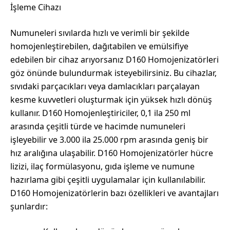
İşleme Cihazı
rotor
stator
homojenizatör
Numuneleri sıvılarda hızlı ve verimli bir şekilde
adet
homojenleştirebilen, dağıtabilen ve emülsifiye
edebilen bir cihaz arıyorsanız D160 Homojenizatörleri
göz önünde bulundurmak isteyebilirsiniz. Bu cihazlar,
sıvıdaki parçacıkları veya damlacıkları parçalayan
kesme kuvvetleri oluşturmak için yüksek hızlı dönüş
kullanır. D160 Homojenleştiriciler, 0,1 ila 250 ml
arasında çeşitli türde ve hacimde numuneleri
işleyebilir ve 3.000 ila 25.000 rpm arasında geniş bir
hız aralığına ulaşabilir. D160 Homojenizatörler hücre
lizizi, ilaç formülasyonu, gıda işleme ve numune
hazırlama gibi çeşitli uygulamalar için kullanılabilir.
D160 Homojenizatörlerin bazı özellikleri ve avantajları
şunlardır: