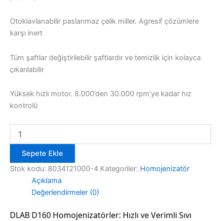
Otoklavlanabilir paslanmaz çelik miller. Agresif çözümlere
karşı inert
Tüm şaftlar değiştirilebilir şaftlardır ve temizlik için kolayca
çıkarılabilir
Yüksek hızlı motor. 8.000’den 30.000 rpm’ye kadar hız
kontrolü
DLAB
D160
Homojenizatör
Sepete Ekle
-
Güvenilir
Stok kodu:
8034121000-4
Kategoriler:
Homojenizatör
ilaç
Açıklama
geliştirme
Değerlendirmeler (0)
için
farmasötik
DLAB D160 Homojenizatörler: Hızlı ve Verimli Sıvı
sınıf