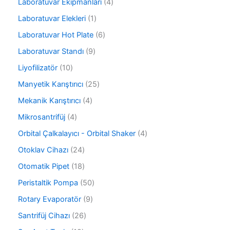
r
4
Laboratuvar Ekipmanları
4
r
ü
ü
ü
1
Laboratuvar Elekleri
1
n
r
n
ü
ü
6
Laboratuvar Hot Plate
6
r
n
ü
ü
9
Laboratuvar Standı
9
r
n
ü
ü
1
Liyofilizatör
10
r
n
0
ü
2
Manyetik Karıştırıcı
25
ü
n
5
r
4
Mekanik Karıştırıcı
4
ü
ü
ü
r
4
Mikrosantrifüj
4
n
r
ü
ü
ü
4
Orbital Çalkalayıcı - Orbital Shaker
4
n
r
n
ü
ü
2
Otoklav Cihazı
24
r
n
4
ü
1
Otomatik Pipet
18
ü
n
8
r
5
Peristaltik Pompa
50
ü
ü
0
r
9
Rotary Evaporatör
9
n
ü
ü
ü
r
2
Santrifüj Cihazı
26
n
r
ü
6