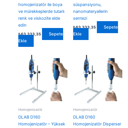
homojenizatör ile boya
süspansiyonu,
ve mürekkeplerde tutarlı
nanomateryallerin
renk ve viskozite elde
sentezi
edin
Sepete
₺
63.333,35
Sepete
Ekle
₺
63.333,35
Ekle
Homojenizatör
Homojenizatör
DLAB D160
DLAB D160
Homojenizatör – Yüksek
Homojenizatör Disperser