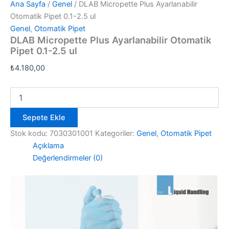
Ana Sayfa
/
Genel
/ DLAB Micropette Plus Ayarlanabilir
Otomatik Pipet 0.1-2.5 ul
Genel
,
Otomatik Pipet
DLAB Micropette Plus Ayarlanabilir Otomatik
Pipet 0.1-2.5 ul
₺
4.180,00
DLAB
Micropette
Plus
Sepete Ekle
Ayarlanabilir
Otomatik
Stok kodu:
7030301001
Kategoriler:
Genel
,
Otomatik Pipet
Pipet
Açıklama
0.1-
Değerlendirmeler (0)
2.5
ul
adet