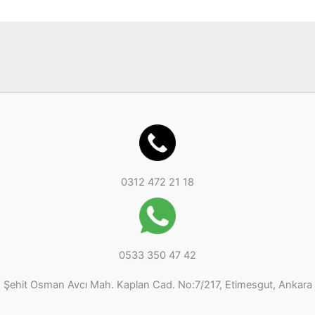
r
ü
ü
n
n
0312 472 21 18
0533 350 47 42
Şehit Osman Avcı Mah. Kaplan Cad. No:7/217, Etimesgut, Ankara