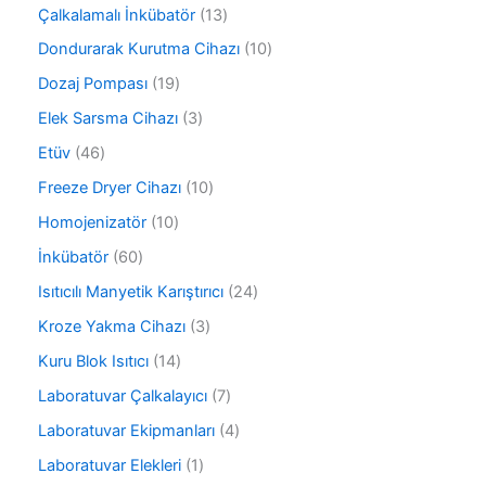
r
ü
ü
1
Çalkalamalı İnkübatör
13
ü
r
n
3
n
ü
1
Dondurarak Kurutma Cihazı
10
ü
n
0
r
1
Dozaj Pompası
19
ü
ü
9
r
3
Elek Sarsma Cihazı
3
n
ü
ü
ü
r
4
Etüv
46
n
r
ü
6
ü
1
Freeze Dryer Cihazı
10
n
ü
n
0
r
1
Homojenizatör
10
ü
ü
0
r
6
İnkübatör
60
n
ü
ü
0
r
2
Isıtıcılı Manyetik Karıştırıcı
24
n
ü
ü
4
r
3
Kroze Yakma Cihazı
3
n
ü
ü
ü
r
1
Kuru Blok Isıtıcı
14
n
r
ü
4
ü
7
Laboratuvar Çalkalayıcı
7
n
ü
n
ü
r
4
Laboratuvar Ekipmanları
4
r
ü
ü
ü
1
Laboratuvar Elekleri
1
n
r
n