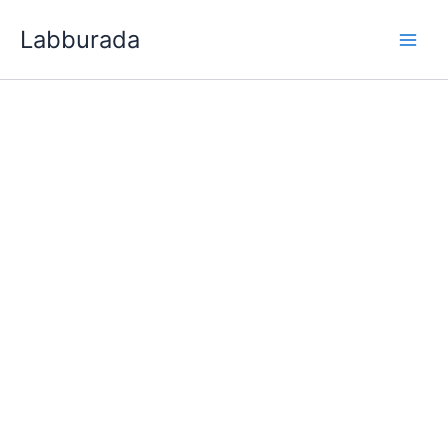
İçeriğe
Labburada
atla