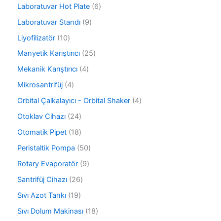
ü
ü
6
Laboratuvar Hot Plate
6
r
n
ü
ü
9
Laboratuvar Standı
9
r
n
ü
ü
1
Liyofilizatör
10
r
n
0
ü
2
Manyetik Karıştırıcı
25
ü
n
5
r
4
Mekanik Karıştırıcı
4
ü
ü
ü
r
4
Mikrosantrifüj
4
n
r
ü
ü
ü
4
Orbital Çalkalayıcı - Orbital Shaker
4
n
r
n
ü
ü
2
Otoklav Cihazı
24
r
n
4
ü
1
Otomatik Pipet
18
ü
n
8
r
5
Peristaltik Pompa
50
ü
ü
0
r
9
Rotary Evaporatör
9
n
ü
ü
ü
r
2
Santrifüj Cihazı
26
n
r
ü
6
ü
1
Sıvı Azot Tankı
19
n
ü
n
9
r
1
Sıvı Dolum Makinası
18
ü
ü
8