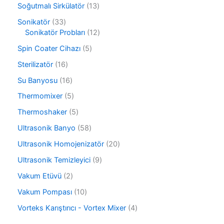
r
1
Soğutmalı Sirkülatör
13
n
ü
ü
3
r
3
Sonikatör
33
n
ü
ü
3
1
Sonikatör Probları
12
r
n
ü
2
ü
5
Spin Coater Cihazı
5
r
ü
n
ü
ü
r
1
Sterilizatör
16
r
n
ü
6
ü
1
Su Banyosu
16
n
ü
n
6
r
5
Thermomixer
5
ü
ü
ü
r
5
Thermoshaker
5
n
r
ü
ü
ü
5
Ultrasonik Banyo
58
n
r
n
8
ü
2
Ultrasonik Homojenizatör
20
ü
n
0
r
9
Ultrasonik Temizleyici
9
ü
ü
ü
r
2
Vakum Etüvü
2
n
r
ü
ü
ü
1
Vakum Pompası
10
n
r
n
0
ü
4
Vorteks Karıştırıcı - Vortex Mixer
4
ü
n
ü
r