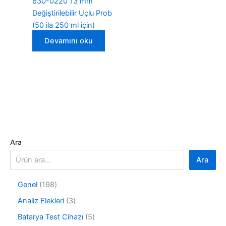
630-0220 13 mm
Değiştirilebilir Uçlu Prob
(50 ila 250 ml için)
Devamını oku
Ara
Ara
1
Genel
198
9
3
Analiz Elekleri
3
8
ü
ü
5
Batarya Test Cihazı
5
r