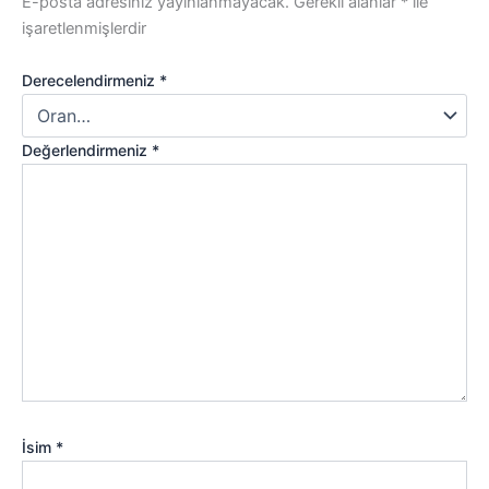
E-posta adresiniz yayınlanmayacak.
Gerekli alanlar
*
ile
işaretlenmişlerdir
Derecelendirmeniz
*
Değerlendirmeniz
*
İsim
*