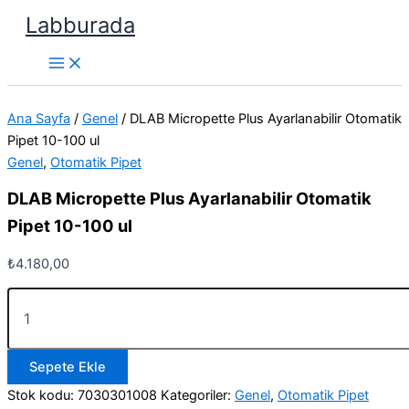
İçeriğe
Labburada
atla
Ana Sayfa
/
Genel
/ DLAB Micropette Plus Ayarlanabilir Otomatik
Pipet 10-100 ul
Genel
,
Otomatik Pipet
DLAB Micropette Plus Ayarlanabilir Otomatik
Pipet 10-100 ul
₺
4.180,00
DLAB
Micropette
Plus
Ayarlanabilir
Sepete Ekle
Otomatik
Pipet
Stok kodu:
7030301008
Kategoriler:
Genel
,
Otomatik Pipet
10-