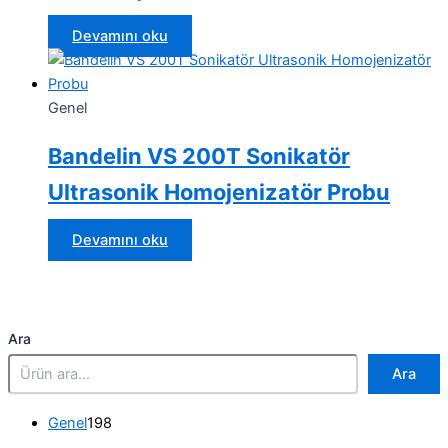
Devamını oku
Genel
Bandelin VS 200T Sonikatör
Ultrasonik Homojenizatör Probu
Devamını oku
Ara
Ara
1
Genel
198
9