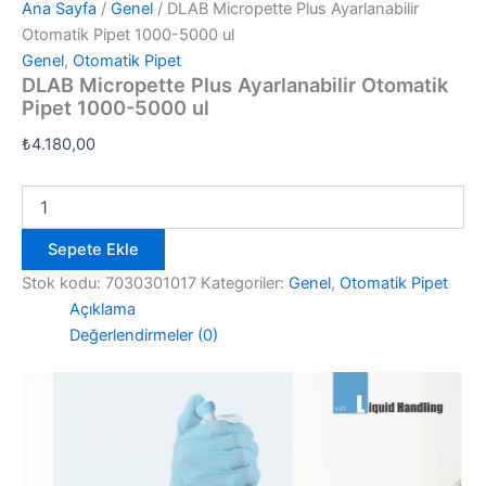
Ana Sayfa
/
Genel
/ DLAB Micropette Plus Ayarlanabilir
Otomatik Pipet 1000-5000 ul
Genel
,
Otomatik Pipet
DLAB Micropette Plus Ayarlanabilir Otomatik
Pipet 1000-5000 ul
₺
4.180,00
DLAB
Micropette
Plus
Sepete Ekle
Ayarlanabilir
Otomatik
Stok kodu:
7030301017
Kategoriler:
Genel
,
Otomatik Pipet
Pipet
Açıklama
1000-
Değerlendirmeler (0)
5000
ul
adet