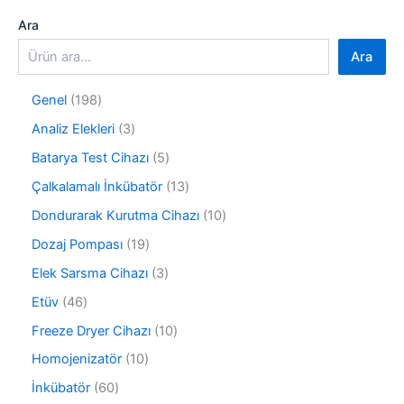
Ara
Ara
1
Genel
198
9
3
Analiz Elekleri
3
8
ü
ü
5
Batarya Test Cihazı
5
r
r
ü
ü
1
Çalkalamalı İnkübatör
13
ü
r
n
3
n
ü
1
Dondurarak Kurutma Cihazı
10
ü
n
0
r
1
Dozaj Pompası
19
ü
ü
9
r
3
Elek Sarsma Cihazı
3
n
ü
ü
ü
r
4
Etüv
46
n
r
ü
6
ü
1
Freeze Dryer Cihazı
10
n
ü
n
0
r
1
Homojenizatör
10
ü
ü
0
r
6
İnkübatör
60
n
ü