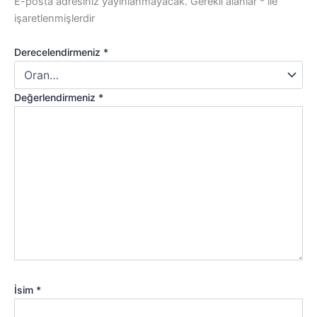
E-posta adresiniz yayınlanmayacak.
Gerekli alanlar
*
ile
işaretlenmişlerdir
Derecelendirmeniz
*
Değerlendirmeniz
*
İsim
*