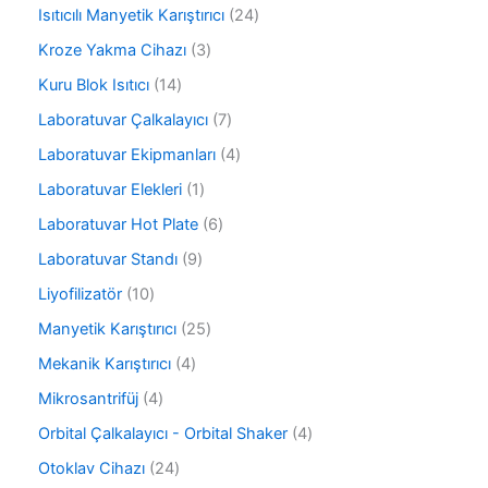
ü
0
r
2
Isıtıcılı Manyetik Karıştırıcı
24
n
ü
ü
4
r
3
Kroze Yakma Cihazı
3
n
ü
ü
ü
r
1
Kuru Blok Isıtıcı
14
n
r
ü
4
ü
7
Laboratuvar Çalkalayıcı
7
n
ü
n
ü
r
4
Laboratuvar Ekipmanları
4
r
ü
ü
ü
1
Laboratuvar Elekleri
1
n
r
n
ü
ü
6
Laboratuvar Hot Plate
6
r
n
ü
ü
9
Laboratuvar Standı
9
r
n
ü
ü
1
Liyofilizatör
10
r
n
0
ü
2
Manyetik Karıştırıcı
25
ü
n
5
r
4
Mekanik Karıştırıcı
4
ü
ü
ü
r
4
Mikrosantrifüj
4
n
r
ü
ü
ü
4
Orbital Çalkalayıcı - Orbital Shaker
4
n
r
n
ü
ü
2
Otoklav Cihazı
24
r