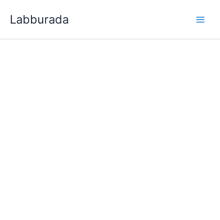
İçeriğe
Labburada
atla