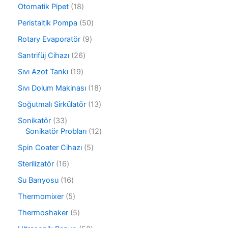
n
4
ü
1
Otomatik Pipet
18
ü
n
8
r
5
Peristaltik Pompa
50
ü
ü
0
r
9
Rotary Evaporatör
9
n
ü
ü
ü
r
2
Santrifüj Cihazı
26
n
r
ü
6
ü
1
Sıvı Azot Tankı
19
n
ü
n
9
r
1
Sıvı Dolum Makinası
18
ü
ü
8
r
1
Soğutmalı Sirkülatör
13
n
ü
ü
3
r
3
Sonikatör
33
n
ü
ü
3
1
Sonikatör Probları
12
r
n
ü
2
ü
5
Spin Coater Cihazı
5
r
ü
n
ü
ü
r
1
Sterilizatör
16
r
n
ü
6
ü
1
Su Banyosu
16
n
ü
n
6
r
5
Thermomixer
5
ü
ü
ü
r
5
Thermoshaker
5
n
r
ü
ü
ü