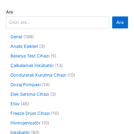
Ara
Ara
1
Genel
198
9
3
Analiz Elekleri
3
8
ü
ü
5
Batarya Test Cihazı
5
r
r
ü
ü
1
Çalkalamalı İnkübatör
13
ü
r
n
3
n
ü
1
Dondurarak Kurutma Cihazı
10
ü
n
0
r
1
Dozaj Pompası
19
ü
ü
9
r
3
Elek Sarsma Cihazı
3
n
ü
ü
ü
r
4
Etüv
46
n
r
ü
6
ü
1
Freeze Dryer Cihazı
10
n
ü
n
0
r
1
Homojenizatör
10
ü
ü
0
r
6
İnkübatör
60