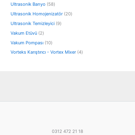
ü
ü
ü
5
Ultrasonik Banyo
58
n
r
n
8
ü
2
Ultrasonik Homojenizatör
20
ü
n
0
r
9
Ultrasonik Temizleyici
9
ü
ü
ü
r
2
Vakum Etüvü
2
n
r
ü
ü
ü
1
Vakum Pompası
10
n
r
n
0
ü
4
Vorteks Karıştırıcı - Vortex Mixer
4
ü
n
ü
r
r
ü
ü
n
n
0312 472 21 18