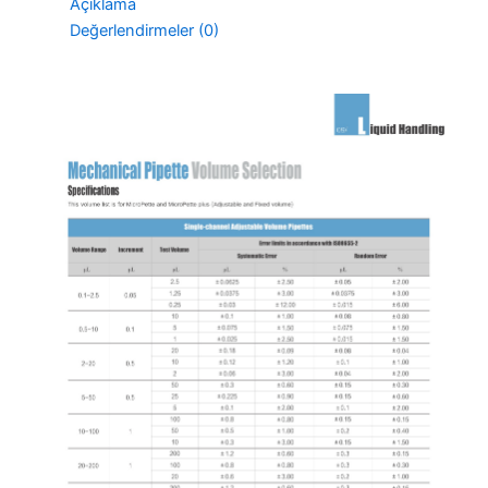
Açıklama
200
Değerlendirmeler (0)
ul
adet