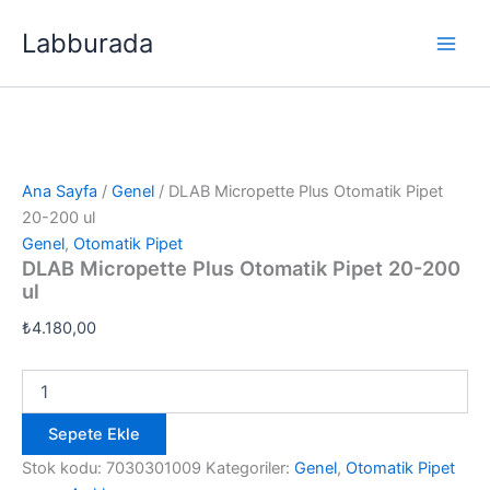
İçeriğe
Labburada
atla
Ana Sayfa
/
Genel
/ DLAB Micropette Plus Otomatik Pipet
20-200 ul
Genel
,
Otomatik Pipet
DLAB Micropette Plus Otomatik Pipet 20-200
ul
₺
4.180,00
DLAB
Micropette
Plus
Sepete Ekle
Otomatik
Pipet
Stok kodu:
7030301009
Kategoriler:
Genel
,
Otomatik Pipet
20-