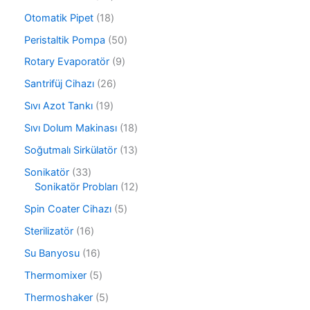
r
n
4
ü
1
Otomatik Pipet
18
ü
n
8
r
5
Peristaltik Pompa
50
ü
ü
0
r
9
Rotary Evaporatör
9
n
ü
ü
ü
r
2
Santrifüj Cihazı
26
n
r
ü
6
ü
1
Sıvı Azot Tankı
19
n
ü
n
9
r
1
Sıvı Dolum Makinası
18
ü
ü
8
r
1
Soğutmalı Sirkülatör
13
n
ü
ü
3
r
3
Sonikatör
33
n
ü
ü
3
1
Sonikatör Probları
12
r
n
ü
2
ü
5
Spin Coater Cihazı
5
r
ü
n
ü
ü
r
1
Sterilizatör
16
r
n
ü
6
ü
1
Su Banyosu
16
n
ü
n
6
r
5
Thermomixer
5
ü
ü
ü
r
5
Thermoshaker
5
n
r