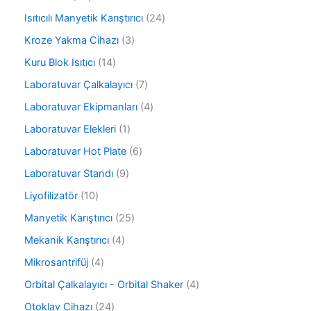
n
ü
ü
0
r
2
Isıtıcılı Manyetik Karıştırıcı
24
n
ü
ü
4
r
3
Kroze Yakma Cihazı
3
n
ü
ü
ü
r
1
Kuru Blok Isıtıcı
14
n
r
ü
4
ü
7
Laboratuvar Çalkalayıcı
7
n
ü
n
ü
r
4
Laboratuvar Ekipmanları
4
r
ü
ü
ü
1
Laboratuvar Elekleri
1
n
r
n
ü
ü
6
Laboratuvar Hot Plate
6
r
n
ü
ü
9
Laboratuvar Standı
9
r
n
ü
ü
1
Liyofilizatör
10
r
n
0
ü
2
Manyetik Karıştırıcı
25
ü
n
5
r
4
Mekanik Karıştırıcı
4
ü
ü
ü
r
4
Mikrosantrifüj
4
n
r
ü
ü
ü
4
Orbital Çalkalayıcı - Orbital Shaker
4
n
r
n
ü
ü
2
Otoklav Cihazı
24