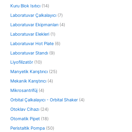
ü
ü
r
1
Kuru Blok Isıtıcı
14
n
r
ü
4
ü
7
Laboratuvar Çalkalayıcı
7
n
ü
n
ü
r
4
Laboratuvar Ekipmanları
4
r
ü
ü
ü
1
Laboratuvar Elekleri
1
n
r
n
ü
ü
6
Laboratuvar Hot Plate
6
r
n
ü
ü
9
Laboratuvar Standı
9
r
n
ü
ü
1
Liyofilizatör
10
r
n
0
ü
2
Manyetik Karıştırıcı
25
ü
n
5
r
4
Mekanik Karıştırıcı
4
ü
ü
ü
r
4
Mikrosantrifüj
4
n
r
ü
ü
ü
4
Orbital Çalkalayıcı - Orbital Shaker
4
n
r
n
ü
ü
2
Otoklav Cihazı
24
r
n
4
ü
1
Otomatik Pipet
18
ü
n
8
r
5
Peristaltik Pompa
50
ü