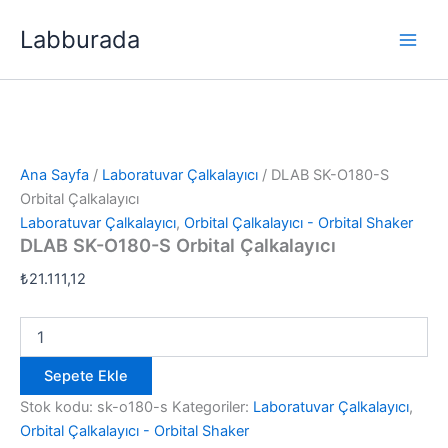
İçeriğe
Labburada
atla
Ana Sayfa
/
Laboratuvar Çalkalayıcı
/ DLAB SK-O180-S
Orbital Çalkalayıcı
Laboratuvar Çalkalayıcı
,
Orbital Çalkalayıcı - Orbital Shaker
DLAB SK-O180-S Orbital Çalkalayıcı
₺
21.111,12
DLAB
SK-
O180-
Sepete Ekle
S
Orbital
Stok kodu:
sk-o180-s
Kategoriler:
Laboratuvar Çalkalayıcı
,
Çalkalayıcı
Orbital Çalkalayıcı - Orbital Shaker
adet