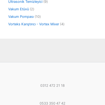
r
9
Ultrasonik Temizleyici
9
ü
ü
ü
r
2
Vakum Etüvü
2
n
r
ü
ü
ü
1
Vakum Pompası
10
n
r
n
0
ü
4
Vorteks Karıştırıcı - Vortex Mixer
4
ü
n
ü
r
r
ü
ü
n
n
0312 472 21 18
0533 350 47 42