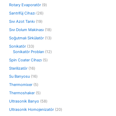
ü
0
r
9
Rotary Evaporatör
9
n
ü
ü
ü
r
2
Santrifüj Cihazı
26
n
r
ü
6
ü
1
Sıvı Azot Tankı
19
n
ü
n
9
r
1
Sıvı Dolum Makinası
18
ü
ü
8
r
1
Soğutmalı Sirkülatör
13
n
ü
ü
3
r
3
Sonikatör
33
n
ü
ü
3
1
Sonikatör Probları
12
r
n
ü
2
ü
5
Spin Coater Cihazı
5
r
ü
n
ü
ü
r
1
Sterilizatör
16
r
n
ü
6
ü
1
Su Banyosu
16
n
ü
n
6
r
5
Thermomixer
5
ü
ü
ü
r
5
Thermoshaker
5
n
r
ü
ü
ü
5
Ultrasonik Banyo
58
n
r
n
8
ü
2
Ultrasonik Homojenizatör
20
ü
n
0