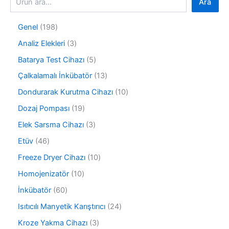
Ara
1
Genel
198
9
3
Analiz Elekleri
3
8
ü
ü
5
Batarya Test Cihazı
5
r
r
ü
ü
1
Çalkalamalı İnkübatör
13
ü
r
n
3
n
ü
1
Dondurarak Kurutma Cihazı
10
ü
n
0
r
1
Dozaj Pompası
19
ü
ü
9
r
3
Elek Sarsma Cihazı
3
n
ü
ü
ü
r
4
Etüv
46
n
r
ü
6
ü
1
Freeze Dryer Cihazı
10
n
ü
n
0
r
1
Homojenizatör
10
ü
ü
0
r
6
İnkübatör
60
n
ü
ü
0
r
2
Isıtıcılı Manyetik Karıştırıcı
24
n
ü
ü
4
r
3
Kroze Yakma Cihazı
3
n
ü