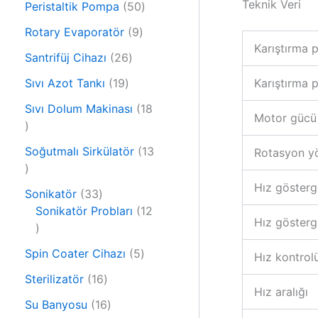
Teknik Veri
r
5
Peristaltik Pompa
50
ü
ü
0
r
9
Rotary Evaporatör
9
n
ü
ü
ü
Karıştırma p
2
r
Santrifüj Cihazı
26
n
r
6
ü
1
ü
Sıvı Azot Tankı
19
Karıştırma 
ü
n
9
n
r
Sıvı Dolum Makinası
18
ü
Motor gücü 
1
ü
r
8
n
ü
Soğutmalı Sirkülatör
13
Rotasyon y
ü
1
n
r
3
Hız gösterg
ü
3
Sonikatör
33
ü
n
3
Sonikatör Probları
12
r
Hız gösterg
1
ü
ü
2
r
n
5
Spin Coater Cihazı
5
Hız kontrol
ü
ü
ü
r
n
1
Sterilizatör
16
r
Hız aralığı
ü
6
1
ü
Su Banyosu
16
n
ü