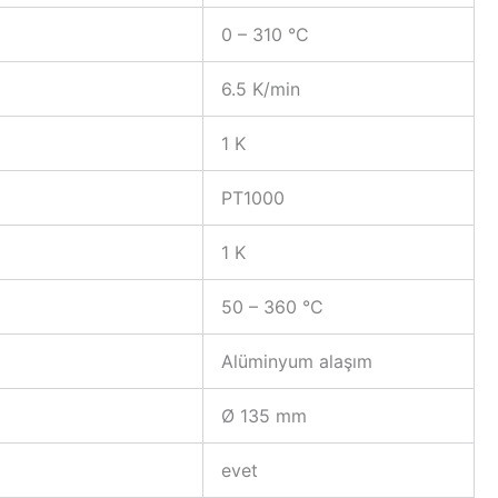
0 – 310 °C
6.5 K/min
1 K
PT1000
1 K
50 – 360 °C
Alüminyum alaşım
Ø 135 mm
evet