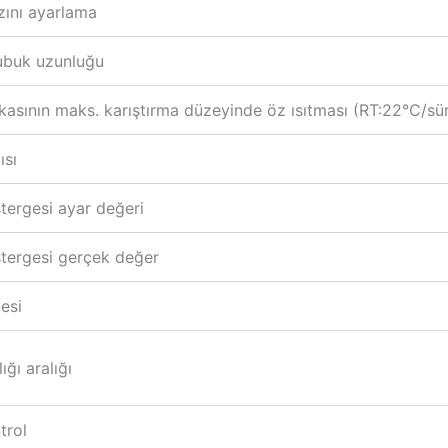
zını ayarlama
çubuk uzunluğu
kasının maks. karıştırma düzeyinde öz ısıtması (RT:22°C/sür
ısı
stergesi ayar değeri
stergesi gerçek değer
tesi
ığı aralığı
trol