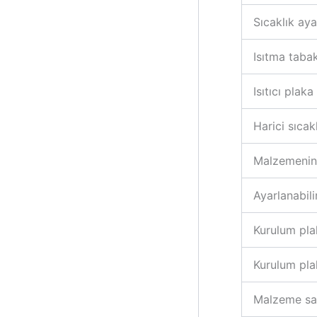
Sıcaklık aya
Isıtma taba
Isıtıcı plak
Harici sıcak
Malzemenin 
Ayarlanabil
Kurulum pla
Kurulum pla
Malzeme sa