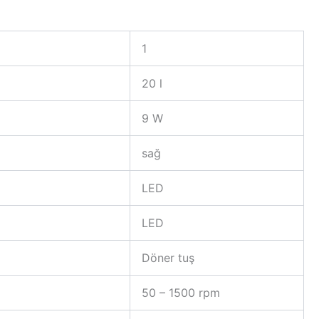
1
20 l
9 W
sağ
LED
LED
Döner tuş
50 – 1500 rpm