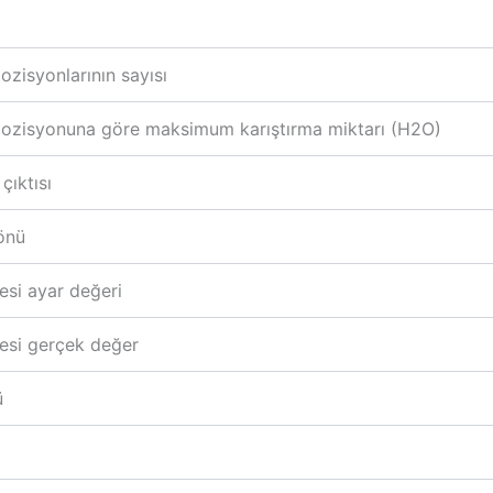
ozisyonlarının sayısı
pozisyonuna göre maksimum karıştırma miktarı (H2O)
çıktısı
önü
esi ayar değeri
esi gerçek değer
ü