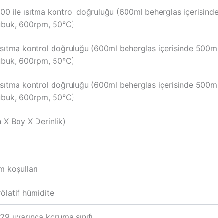
000 ile ısıtma kontrol doğruluğu (600ml beherglas içerisi
 çubuk, 600rpm, 50°C)
ısıtma kontrol doğruluğu (600ml beherglas içerisinde 500
 çubuk, 600rpm, 50°C)
ısıtma kontrol doğruluğu (600ml beherglas içerisinde 500
 çubuk, 600rpm, 50°C)
 X Boy X Derinlik)
 koşulları
rölatif hümidite
9 uyarınca koruma sınıfı