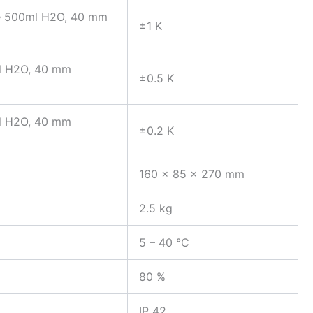
nde 500ml H2O, 40 mm
±1 K
ml H2O, 40 mm
±0.5 K
ml H2O, 40 mm
±0.2 K
160 x 85 x 270 mm
2.5 kg
5 – 40 °C
80 %
IP 42