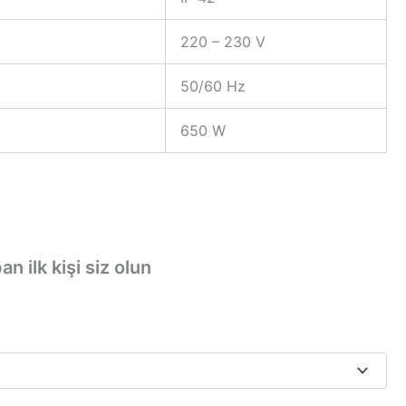
220 – 230 V
50/60 Hz
650 W
n ilk kişi siz olun