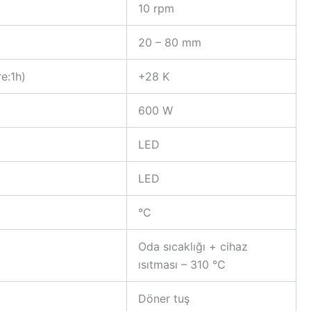
10 rpm
20 – 80 mm
e:1h)
+28 K
600 W
LED
LED
°C
Oda sıcaklığı + cihaz
ısıtması – 310 °C
Döner tuş