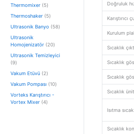
6
n
Doğruluk hı
r
5
Thermomixer
5
ü
ü
ü
r
5
Thermoshaker
5
Karıştırıcı 
n
r
ü
ü
ü
5
Ultrasonik Banyo
58
n
r
Kurulum pla
n
8
ü
Ultrasonik
ü
n
2
Homojenizatör
20
Sıcaklık çıkt
r
0
ü
Ultrasonik Temizleyici
ü
9
n
Sıcaklık gö
9
r
ü
2
ü
Vakum Etüvü
2
r
Sıcaklık gö
ü
n
ü
1
Vakum Pompası
10
r
n
0
Sıcaklık üni
ü
Vorteks Karıştırıcı -
ü
4
n
Vortex Mixer
4
r
ü
Isıtma sıcakl
ü
r
n
ü
Sıcaklık kon
n