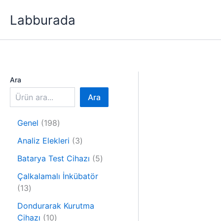
İçeriğe
Labburada
atla
Ara
Ara
1
Genel
198
9
3
Analiz Elekleri
3
8
ü
ü
5
Batarya Test Cihazı
5
r
r
ü
ü
Çalkalamalı İnkübatör
ü
r
1
n
13
n
ü
3
n
Dondurarak Kurutma
ü
1
Cihazı
10