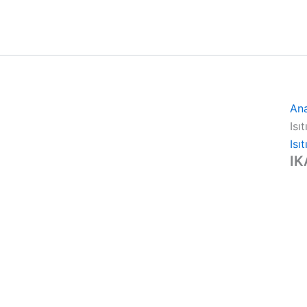
An
Isı
Isı
IK