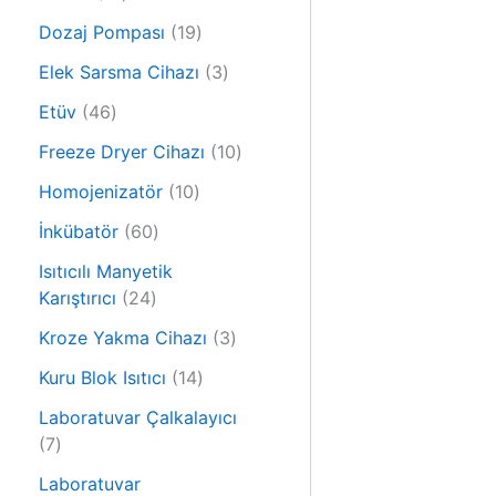
r
0
ü
1
Dozaj Pompası
19
ü
n
9
r
3
Elek Sarsma Cihazı
3
ü
ü
ü
4
r
Etüv
46
n
r
6
ü
ü
1
Freeze Dryer Cihazı
10
ü
n
n
0
r
1
Homojenizatör
10
ü
ü
0
6
r
İnkübatör
60
n
ü
0
ü
r
Isıtıcılı Manyetik
ü
n
2
ü
Karıştırıcı
24
r
4
n
ü
3
Kroze Yakma Cihazı
3
ü
n
ü
r
1
Kuru Blok Isıtıcı
14
r
ü
4
ü
Laboratuvar Çalkalayıcı
n
ü
7
n
7
r
ü
ü
Laboratuvar