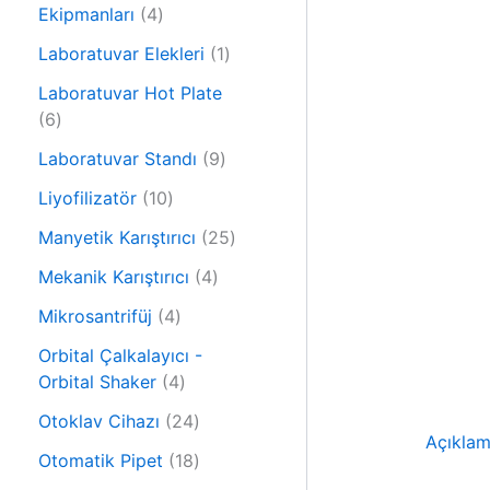
r
4
n
Ekipmanları
4
ü
ü
n
1
Laboratuvar Elekleri
1
r
ü
ü
Laboratuvar Hot Plate
r
6
n
6
ü
ü
9
n
Laboratuvar Standı
9
r
ü
ü
1
Liyofilizatör
10
r
n
0
ü
2
Manyetik Karıştırıcı
25
ü
n
5
r
4
Mekanik Karıştırıcı
4
ü
ü
ü
4
r
Mikrosantrifüj
4
n
r
ü
ü
ü
Orbital Çalkalayıcı -
r
n
4
n
Orbital Shaker
4
ü
ü
n
2
Otoklav Cihazı
24
r
Açıkla
4
ü
1
Otomatik Pipet
18
ü
n
8