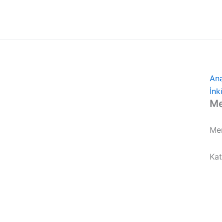
An
İnk
Me
Me
Kat