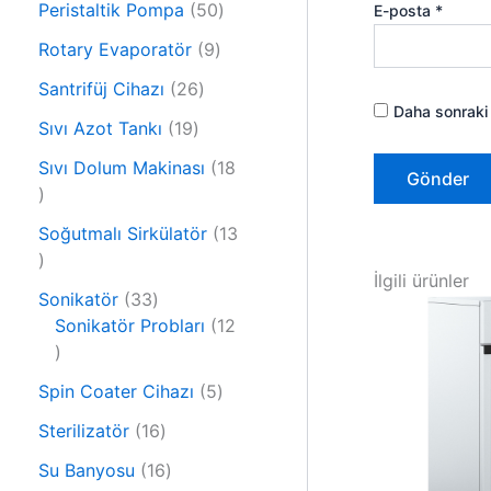
r
5
Peristaltik Pompa
50
E-posta
*
ü
ü
0
r
9
Rotary Evaporatör
9
n
ü
ü
ü
2
r
Santrifüj Cihazı
26
n
r
Daha sonraki 
6
ü
1
ü
Sıvı Azot Tankı
19
ü
n
9
n
r
Sıvı Dolum Makinası
18
ü
1
ü
r
8
n
ü
Soğutmalı Sirkülatör
13
ü
1
n
r
İlgili ürünler
3
ü
3
Sonikatör
33
ü
n
3
Sonikatör Probları
12
r
1
ü
ü
2
r
n
5
Spin Coater Cihazı
5
ü
ü
ü
r
n
1
Sterilizatör
16
r
ü
6
1
ü
Su Banyosu
16
n
ü