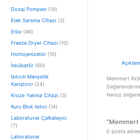
r
0
ü
1
Dozaj Pompası
19
ü
n
9
r
3
Elek Sarsma Cihazı
3
ü
ü
ü
4
r
Etüv
46
n
r
6
ü
ü
1
Freeze Dryer Cihazı
10
ü
n
n
0
r
1
Homojenizatör
10
ü
ü
0
Açıkla
6
r
İnkübatör
60
n
ü
0
ü
r
Isıtıcılı Manyetik
Memmert IN30
ü
n
2
ü
Karıştırıcı
24
Değerlendirme
r
4
n
Henüz değerle
ü
3
Kroze Yakma Cihazı
3
ü
n
ü
r
1
Kuru Blok Isıtıcı
14
r
ü
4
ü
Laboratuvar Çalkalayıcı
“Memmert IN
n
ü
7
n
7
r
E-posta adres
ü
ü
Laboratuvar