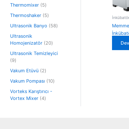
6
n
r
5
Thermomixer
5
ü
ü
ü
r
5
Thermoshaker
5
İnkübatö
n
r
ü
ü
ü
5
Ultrasonik Banyo
58
Memmert
n
r
n
8
İnkübat
ü
Ultrasonik
ü
n
2
Homojenizatör
20
Dev
r
0
ü
Ultrasonik Temizleyici
ü
9
n
9
r
ü
2
ü
Vakum Etüvü
2
r
ü
n
ü
1
Vakum Pompası
10
r
n
0
ü
Vorteks Karıştırıcı -
ü
4
n
Vortex Mixer
4
r
ü
ü
r
n
ü
n