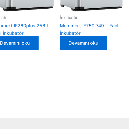
batör
İnkübatör
mert IF260plus 256 L
Memmert IF750 749 L Fanlı
ı İnkübatör
İnkübatör
Devamını oku
Devamını oku