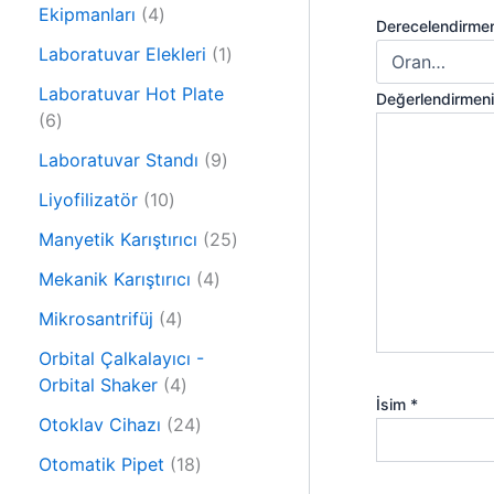
r
4
n
Ekipmanları
4
ü
Derecelendirme
ü
n
1
Laboratuvar Elekleri
1
r
ü
ü
Laboratuvar Hot Plate
Değerlendirmen
r
6
n
6
ü
ü
9
n
Laboratuvar Standı
9
r
ü
ü
1
Liyofilizatör
10
r
n
0
ü
2
Manyetik Karıştırıcı
25
ü
n
5
r
4
Mekanik Karıştırıcı
4
ü
ü
ü
4
r
Mikrosantrifüj
4
n
r
ü
ü
ü
Orbital Çalkalayıcı -
r
n
4
n
Orbital Shaker
4
ü
İsim
*
ü
n
2
Otoklav Cihazı
24
r
4
ü
1
Otomatik Pipet
18
ü
n
8