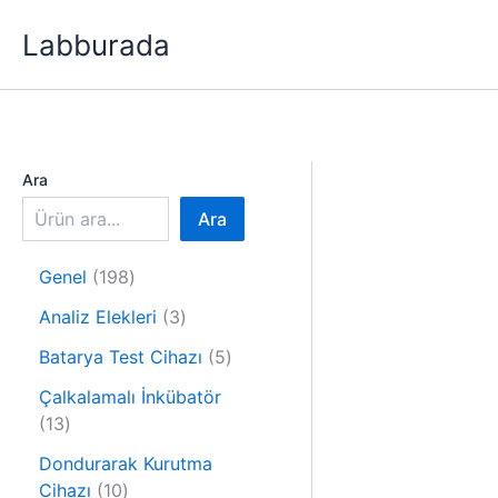
İçeriğe
Labburada
atla
Ara
Ara
1
Genel
198
9
3
Analiz Elekleri
3
8
ü
ü
5
Batarya Test Cihazı
5
r
r
ü
ü
Çalkalamalı İnkübatör
ü
r
1
n
13
n
ü
3
n
Dondurarak Kurutma
ü
1
Cihazı
10