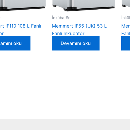
r
İnkübatör
İnkü
 IF110 108 L Fanlı
Memmert IF55 (UK) 53 L
Mem
ör
Fanlı İnkübatör
Fanl
amını oku
Devamını oku