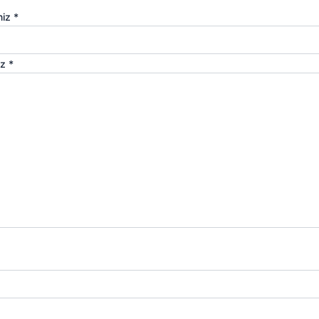
niz
*
iz
*