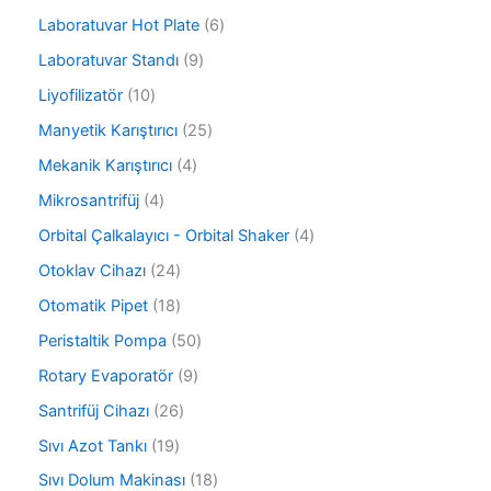
r
n
ü
ü
6
Laboratuvar Hot Plate
6
r
n
ü
ü
9
Laboratuvar Standı
9
r
n
ü
ü
1
Liyofilizatör
10
r
n
0
ü
2
Manyetik Karıştırıcı
25
ü
n
5
r
4
Mekanik Karıştırıcı
4
ü
ü
ü
r
4
Mikrosantrifüj
4
n
r
ü
ü
ü
4
Orbital Çalkalayıcı - Orbital Shaker
4
n
r
n
ü
ü
2
Otoklav Cihazı
24
r
n
4
ü
1
Otomatik Pipet
18
ü
n
8
r
5
Peristaltik Pompa
50
ü
ü
0
r
9
Rotary Evaporatör
9
n
ü
ü
ü
r
2
Santrifüj Cihazı
26
n
r
ü
6
ü
1
Sıvı Azot Tankı
19
n
ü
n
9
r
1
Sıvı Dolum Makinası
18
ü