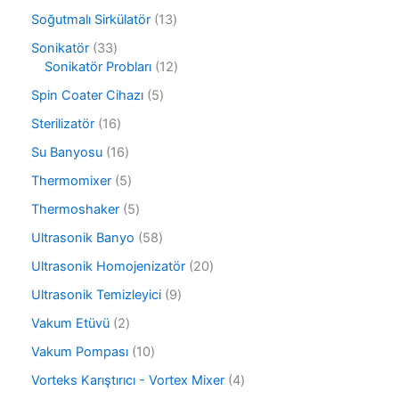
ü
8
r
1
Soğutmalı Sirkülatör
13
n
ü
ü
3
r
3
Sonikatör
33
n
ü
ü
3
1
Sonikatör Probları
12
r
n
ü
2
ü
5
Spin Coater Cihazı
5
r
ü
n
ü
ü
r
1
Sterilizatör
16
r
n
ü
6
ü
1
Su Banyosu
16
n
ü
n
6
r
5
Thermomixer
5
ü
ü
ü
r
5
Thermoshaker
5
n
r
ü
ü
ü
5
Ultrasonik Banyo
58
n
r
n
8
ü
2
Ultrasonik Homojenizatör
20
ü
n
0
r
9
Ultrasonik Temizleyici
9
ü
ü
ü
r
2
Vakum Etüvü
2
n
r
ü
ü
ü
1
Vakum Pompası
10
n
r
n
0
ü
4
Vorteks Karıştırıcı - Vortex Mixer
4
ü
n
ü