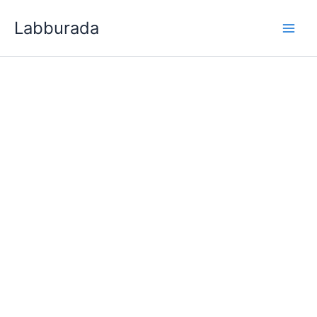
İçeriğe
Labburada
atla