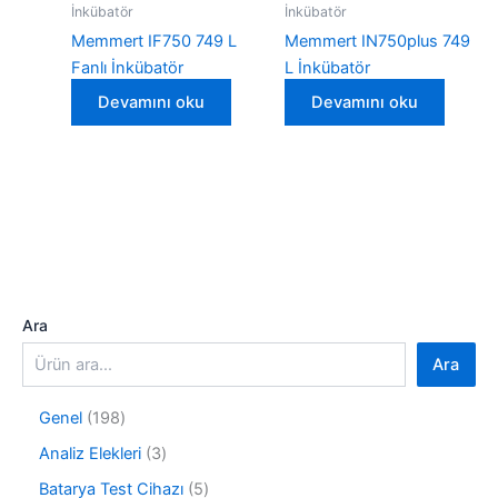
İnkübatör
İnkübatör
Memmert IF750 749 L
Memmert IN750plus 749
Fanlı İnkübatör
L İnkübatör
Devamını oku
Devamını oku
Ara
Ara
1
Genel
198
9
3
Analiz Elekleri
3
8
ü
ü
5
Batarya Test Cihazı
5