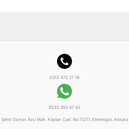
r
r
ü
ü
n
n
0312 472 21 18
0533 350 47 42
Şehit Osman Avcı Mah. Kaplan Cad. No:7/217, Etimesgut, Ankara