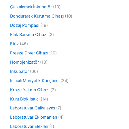
r
r
ü
ü
1
Çalkalamalı İnkübatör
13
ü
r
n
3
n
ü
1
Dondurarak Kurutma Cihazı
10
ü
n
0
r
1
Dozaj Pompası
19
ü
ü
9
r
3
Elek Sarsma Cihazı
3
n
ü
ü
ü
r
4
Etüv
46
n
r
ü
6
ü
1
Freeze Dryer Cihazı
10
n
ü
n
0
r
1
Homojenizatör
10
ü
ü
0
r
6
İnkübatör
60
n
ü
ü
0
r
2
Isıtıcılı Manyetik Karıştırıcı
24
n
ü
ü
4
r
3
Kroze Yakma Cihazı
3
n
ü
ü
ü
r
1
Kuru Blok Isıtıcı
14
n
r
ü
4
ü
7
Laboratuvar Çalkalayıcı
7
n
ü
n
ü
r
4
Laboratuvar Ekipmanları
4
r
ü
ü
ü
1
Laboratuvar Elekleri
1
n