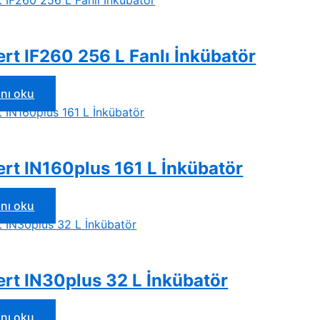
t IF260 256 L Fanlı İnkübatör
nı oku
t IN160plus 161 L İnkübatör
nı oku
t IN30plus 32 L İnkübatör
nı oku