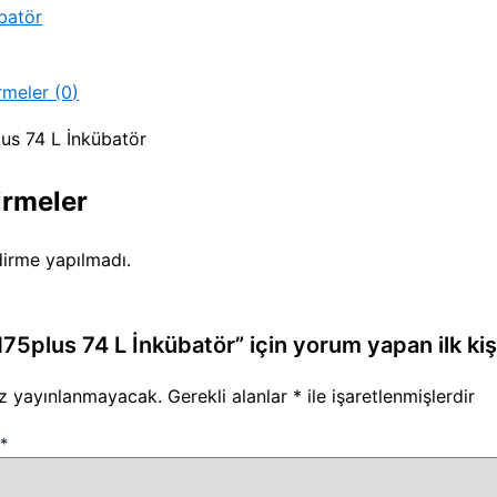
batör
rmeler (0)
s 74 L İnkübatör
irmeler
irme yapılmadı.
plus 74 L İnkübatör” için yorum yapan ilk kişi
iz yayınlanmayacak.
Gerekli alanlar
*
ile işaretlenmişlerdir
z
*