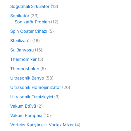
ü
8
r
1
Soğutmalı Sirkülatör
13
n
ü
ü
3
r
3
Sonikatör
33
n
ü
ü
3
1
Sonikatör Probları
12
r
n
ü
2
ü
5
Spin Coater Cihazı
5
r
ü
n
ü
ü
r
1
Sterilizatör
16
r
n
ü
6
ü
1
Su Banyosu
16
n
ü
n
6
r
5
Thermomixer
5
ü
ü
ü
r
5
Thermoshaker
5
n
r
ü
ü
ü
5
Ultrasonik Banyo
58
n
r
n
8
ü
2
Ultrasonik Homojenizatör
20
ü
n
0
r
9
Ultrasonik Temizleyici
9
ü
ü
ü
r
2
Vakum Etüvü
2
n
r
ü
ü
ü
1
Vakum Pompası
10
n
r
n
0
ü
4
Vorteks Karıştırıcı - Vortex Mixer
4
ü
n
ü