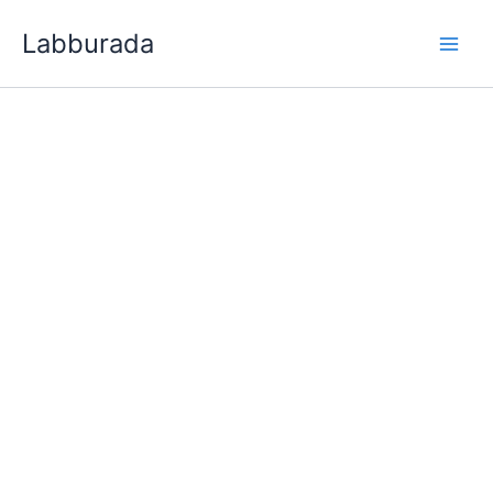
İçeriğe
Labburada
atla