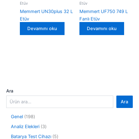
Etüv
Etüv
Memmert UN30plus 32 L
Memmert UF750 749 L
Etüv
Fanlı Etüv
Devamını oku
Devamını oku
Ara
Ara
1
Genel
198
9
3
Analiz Elekleri
3
8
ü
ü
5
Batarya Test Cihazı
5