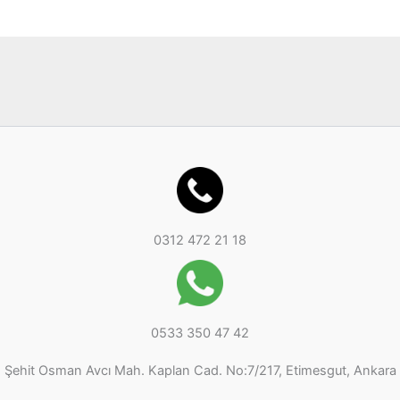
r
r
ü
ü
n
n
0312 472 21 18
0533 350 47 42
Şehit Osman Avcı Mah. Kaplan Cad. No:7/217, Etimesgut, Ankara