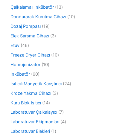
r
r
ü
ü
1
Çalkalamalı İnkübatör
13
ü
r
n
3
n
ü
1
Dondurarak Kurutma Cihazı
10
ü
n
0
r
1
Dozaj Pompası
19
ü
ü
9
r
3
Elek Sarsma Cihazı
3
n
ü
ü
ü
r
4
Etüv
46
n
r
ü
6
ü
1
Freeze Dryer Cihazı
10
n
ü
n
0
r
1
Homojenizatör
10
ü
ü
0
r
6
İnkübatör
60
n
ü
ü
0
r
2
Isıtıcılı Manyetik Karıştırıcı
24
n
ü
ü
4
r
3
Kroze Yakma Cihazı
3
n
ü
ü
ü
r
1
Kuru Blok Isıtıcı
14
n
r
ü
4
ü
7
Laboratuvar Çalkalayıcı
7
n
ü
n
ü
r
4
Laboratuvar Ekipmanları
4
r
ü
ü
ü
1
Laboratuvar Elekleri
1
n