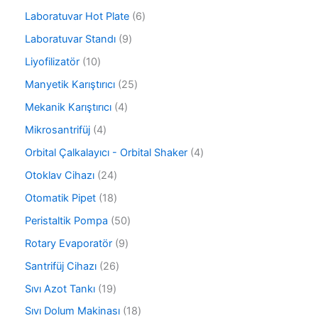
r
n
ü
ü
6
Laboratuvar Hot Plate
6
r
n
ü
ü
9
Laboratuvar Standı
9
r
n
ü
ü
1
Liyofilizatör
10
r
n
0
ü
2
Manyetik Karıştırıcı
25
ü
n
5
r
4
Mekanik Karıştırıcı
4
ü
ü
ü
r
4
Mikrosantrifüj
4
n
r
ü
ü
ü
4
Orbital Çalkalayıcı - Orbital Shaker
4
n
r
n
ü
ü
2
Otoklav Cihazı
24
r
n
4
ü
1
Otomatik Pipet
18
ü
n
8
r
5
Peristaltik Pompa
50
ü
ü
0
r
9
Rotary Evaporatör
9
n
ü
ü
ü
r
2
Santrifüj Cihazı
26
n
r
ü
6
ü
1
Sıvı Azot Tankı
19
n
ü
n
9
r
1
Sıvı Dolum Makinası
18
ü