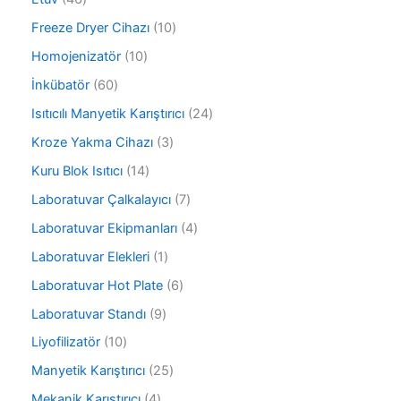
n
r
ü
6
ü
1
Freeze Dryer Cihazı
10
n
ü
n
0
r
1
Homojenizatör
10
ü
ü
0
r
6
İnkübatör
60
n
ü
ü
0
r
2
Isıtıcılı Manyetik Karıştırıcı
24
n
ü
ü
4
r
3
Kroze Yakma Cihazı
3
n
ü
ü
ü
r
1
Kuru Blok Isıtıcı
14
n
r
ü
4
ü
7
Laboratuvar Çalkalayıcı
7
n
ü
n
ü
r
4
Laboratuvar Ekipmanları
4
r
ü
ü
ü
1
Laboratuvar Elekleri
1
n
r
n
ü
ü
6
Laboratuvar Hot Plate
6
r
n
ü
ü
9
Laboratuvar Standı
9
r
n
ü
ü
1
Liyofilizatör
10
r
n
0
ü
2
Manyetik Karıştırıcı
25
ü
n
5
r
4
Mekanik Karıştırıcı
4