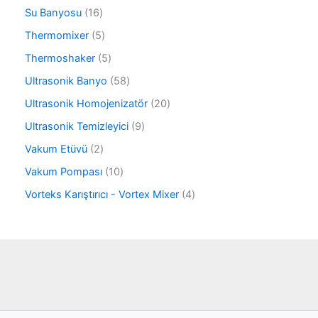
n
ü
6
ü
1
Su Banyosu
16
n
ü
n
6
r
5
Thermomixer
5
ü
ü
ü
r
5
Thermoshaker
5
n
r
ü
ü
ü
5
Ultrasonik Banyo
58
n
r
n
8
ü
2
Ultrasonik Homojenizatör
20
ü
n
0
r
9
Ultrasonik Temizleyici
9
ü
ü
ü
r
2
Vakum Etüvü
2
n
r
ü
ü
ü
1
Vakum Pompası
10
n
r
n
0
ü
4
Vorteks Karıştırıcı - Vortex Mixer
4
ü
n
ü
r
r
ü
ü
n
n