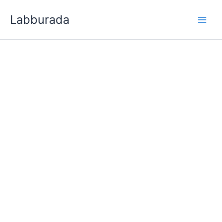
İçeriğe
Labburada
atla