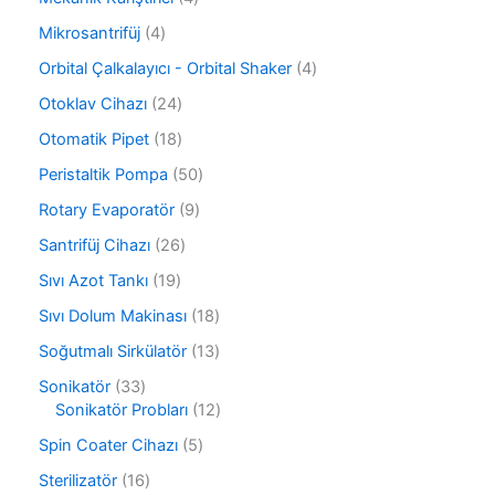
ü
ü
ü
r
4
Mikrosantrifüj
4
n
r
ü
ü
ü
4
Orbital Çalkalayıcı - Orbital Shaker
4
n
r
n
ü
ü
2
Otoklav Cihazı
24
r
n
4
ü
1
Otomatik Pipet
18
ü
n
8
r
5
Peristaltik Pompa
50
ü
ü
0
r
9
Rotary Evaporatör
9
n
ü
ü
ü
r
2
Santrifüj Cihazı
26
n
r
ü
6
ü
1
Sıvı Azot Tankı
19
n
ü
n
9
r
1
Sıvı Dolum Makinası
18
ü
ü
8
r
1
Soğutmalı Sirkülatör
13
n
ü
ü
3
r
3
Sonikatör
33
n
ü
ü
3
1
Sonikatör Probları
12
r
n
ü
2
ü
5
Spin Coater Cihazı
5
r
ü
n
ü
ü
r
1
Sterilizatör
16
r