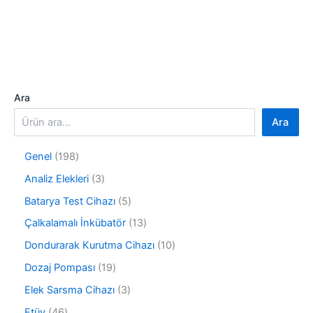
Ara
Ara
1
Genel
198
9
3
Analiz Elekleri
3
8
ü
ü
5
Batarya Test Cihazı
5
r
r
ü
ü
1
Çalkalamalı İnkübatör
13
ü
r
n
3
n
ü
1
Dondurarak Kurutma Cihazı
10
ü
n
0
r
1
Dozaj Pompası
19
ü
ü
9
r
3
Elek Sarsma Cihazı
3
n
ü
ü
ü
r
4
Etüv
46