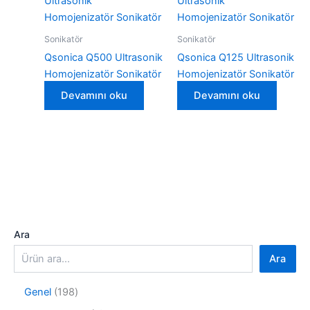
Sonikatör
Sonikatör
Qsonica Q500 Ultrasonik
Qsonica Q125 Ultrasonik
Homojenizatör Sonikatör
Homojenizatör Sonikatör
Devamını oku
Devamını oku
Ara
Ara
1
Genel
198
9