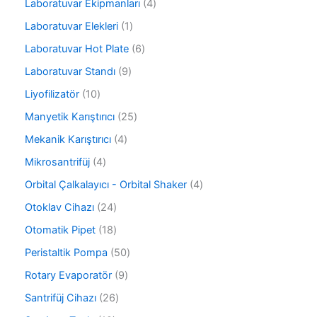
r
4
Laboratuvar Ekipmanları
4
r
ü
ü
ü
1
Laboratuvar Elekleri
1
n
r
n
ü
ü
6
Laboratuvar Hot Plate
6
r
n
ü
ü
9
Laboratuvar Standı
9
r
n
ü
ü
1
Liyofilizatör
10
r
n
0
ü
2
Manyetik Karıştırıcı
25
ü
n
5
r
4
Mekanik Karıştırıcı
4
ü
ü
ü
r
4
Mikrosantrifüj
4
n
r
ü
ü
ü
4
Orbital Çalkalayıcı - Orbital Shaker
4
n
r
n
ü
ü
2
Otoklav Cihazı
24
r
n
4
ü
1
Otomatik Pipet
18
ü
n
8
r
5
Peristaltik Pompa
50
ü
ü
0
r
9
Rotary Evaporatör
9
n
ü
ü
ü
r
2
Santrifüj Cihazı
26
n
r
ü
6