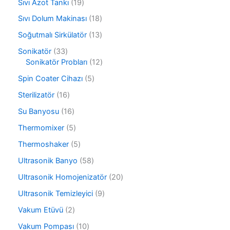
ü
1
Sıvı Azot Tankı
19
n
ü
n
9
r
1
Sıvı Dolum Makinası
18
ü
ü
8
r
1
Soğutmalı Sirkülatör
13
n
ü
ü
3
r
3
Sonikatör
33
n
ü
ü
3
1
Sonikatör Probları
12
r
n
ü
2
ü
5
Spin Coater Cihazı
5
r
ü
n
ü
ü
r
1
Sterilizatör
16
r
n
ü
6
ü
1
Su Banyosu
16
n
ü
n
6
r
5
Thermomixer
5
ü
ü
ü
r
5
Thermoshaker
5
n
r
ü
ü
ü
5
Ultrasonik Banyo
58
n
r
n
8
ü
2
Ultrasonik Homojenizatör
20
ü
n
0
r
9
Ultrasonik Temizleyici
9
ü
ü
ü
r
2
Vakum Etüvü
2
n
r
ü
ü
ü
1
Vakum Pompası
10