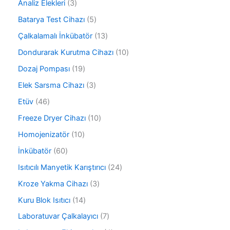
3
Analiz Elekleri
3
8
ü
ü
5
Batarya Test Cihazı
5
r
r
ü
ü
1
Çalkalamalı İnkübatör
13
ü
r
n
3
n
ü
1
Dondurarak Kurutma Cihazı
10
ü
n
0
r
1
Dozaj Pompası
19
ü
ü
9
r
3
Elek Sarsma Cihazı
3
n
ü
ü
ü
r
4
Etüv
46
n
r
ü
6
ü
1
Freeze Dryer Cihazı
10
n
ü
n
0
r
1
Homojenizatör
10
ü
ü
0
r
6
İnkübatör
60
n
ü
ü
0
r
2
Isıtıcılı Manyetik Karıştırıcı
24
n
ü
ü
4
r
3
Kroze Yakma Cihazı
3
n
ü
ü
ü
r
1
Kuru Blok Isıtıcı
14
n
r
ü
4
ü
7
Laboratuvar Çalkalayıcı
7
n
ü
n
ü