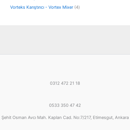
n
r
n
0
ü
4
Vorteks Karıştırıcı - Vortex Mixer
4
ü
n
ü
r
r
ü
ü
n
n
0312 472 21 18
0533 350 47 42
Şehit Osman Avcı Mah. Kaplan Cad. No:7/217, Etimesgut, Ankara