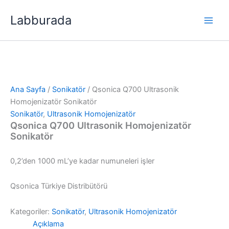
İçeriğe
Labburada
atla
Ana Sayfa
/
Sonikatör
/ Qsonica Q700 Ultrasonik
Homojenizatör Sonikatör
Sonikatör
,
Ultrasonik Homojenizatör
Qsonica Q700 Ultrasonik Homojenizatör
Sonikatör
0,2’den 1000 mL’ye kadar numuneleri işler
Qsonica Türkiye Distribütörü
Kategoriler:
Sonikatör
,
Ultrasonik Homojenizatör
Açıklama