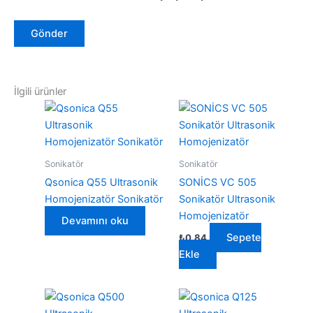
İlgili ürünler
Sonikatör
Sonikatör
Qsonica Q55 Ultrasonik
SONİCS VC 505
Homojenizatör Sonikatör
Sonikatör Ultrasonik
Homojenizatör
Devamını oku
Sepete
₺
0,84
Ekle