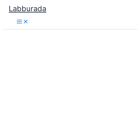
İçeriğe
Labburada
atla