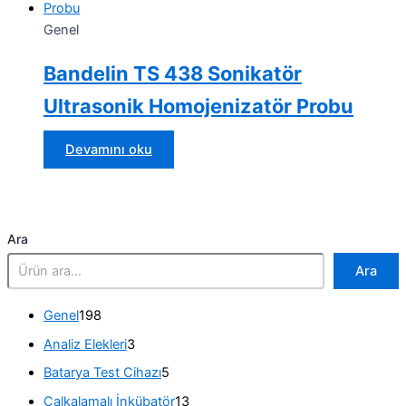
Genel
Bandelin TS 438 Sonikatör
Ultrasonik Homojenizatör Probu
Devamını oku
Ara
Ara
1
Genel
198
9
3
Analiz Elekleri
3
8
ü
ü
5
Batarya Test Cihazı
5
r
r
ü
ü
1
Çalkalamalı İnkübatör
13