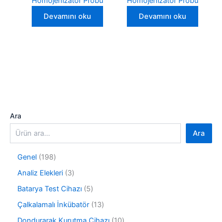
Homojenizatör Probu
Homojenizatör Probu
Devamını oku
Devamını oku
Ara
Ara
1
Genel
198
9
3
Analiz Elekleri
3
8
ü
ü
5
Batarya Test Cihazı
5
r
r
ü
ü
1
Çalkalamalı İnkübatör
13
ü
r
n
3
n
ü
1
Dondurarak Kurutma Cihazı
10