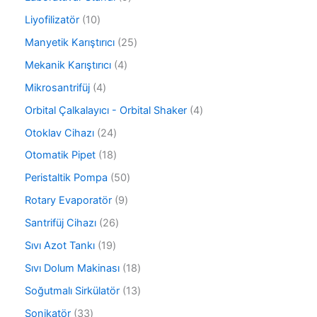
r
n
ü
ü
1
Liyofilizatör
10
r
n
0
ü
2
Manyetik Karıştırıcı
25
ü
n
5
r
4
Mekanik Karıştırıcı
4
ü
ü
ü
r
4
Mikrosantrifüj
4
n
r
ü
ü
ü
4
Orbital Çalkalayıcı - Orbital Shaker
4
n
r
n
ü
ü
2
Otoklav Cihazı
24
r
n
4
ü
1
Otomatik Pipet
18
ü
n
8
r
5
Peristaltik Pompa
50
ü
ü
0
r
9
Rotary Evaporatör
9
n
ü
ü
ü
r
2
Santrifüj Cihazı
26
n
r
ü
6
ü
1
Sıvı Azot Tankı
19
n
ü
n
9
r
1
Sıvı Dolum Makinası
18
ü
ü
8
r
1
Soğutmalı Sirkülatör
13
n
ü
ü
3
r
3
Sonikatör
33