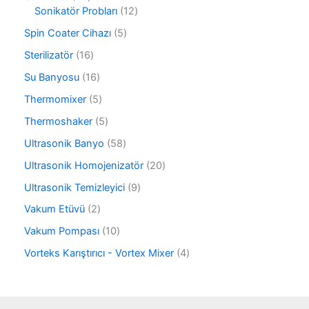
n
ü
ü
3
1
Sonikatör Probları
12
r
n
ü
2
ü
5
Spin Coater Cihazı
5
r
ü
n
ü
ü
r
1
Sterilizatör
16
r
n
ü
6
ü
1
Su Banyosu
16
n
ü
n
6
r
5
Thermomixer
5
ü
ü
ü
r
5
Thermoshaker
5
n
r
ü
ü
ü
5
Ultrasonik Banyo
58
n
r
n
8
ü
2
Ultrasonik Homojenizatör
20
ü
n
0
r
9
Ultrasonik Temizleyici
9
ü
ü
ü
r
2
Vakum Etüvü
2
n
r
ü
ü
ü
1
Vakum Pompası
10
n
r
n
0
ü
4
Vorteks Karıştırıcı - Vortex Mixer
4
ü
n
ü
r
r
ü
ü
n