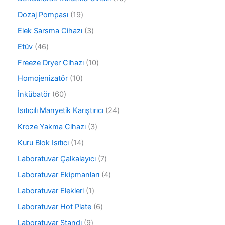
ü
n
0
r
1
Dozaj Pompası
19
ü
ü
9
r
3
Elek Sarsma Cihazı
3
n
ü
ü
ü
r
4
Etüv
46
n
r
ü
6
ü
1
Freeze Dryer Cihazı
10
n
ü
n
0
r
1
Homojenizatör
10
ü
ü
0
r
6
İnkübatör
60
n
ü
ü
0
r
2
Isıtıcılı Manyetik Karıştırıcı
24
n
ü
ü
4
r
3
Kroze Yakma Cihazı
3
n
ü
ü
ü
r
1
Kuru Blok Isıtıcı
14
n
r
ü
4
ü
7
Laboratuvar Çalkalayıcı
7
n
ü
n
ü
r
4
Laboratuvar Ekipmanları
4
r
ü
ü
ü
1
Laboratuvar Elekleri
1
n
r
n
ü
ü
6
Laboratuvar Hot Plate
6
r
n
ü
ü
9
Laboratuvar Standı
9