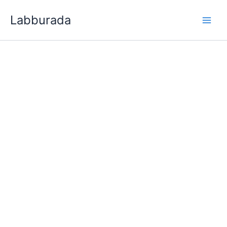
İçeriğe
Labburada
atla