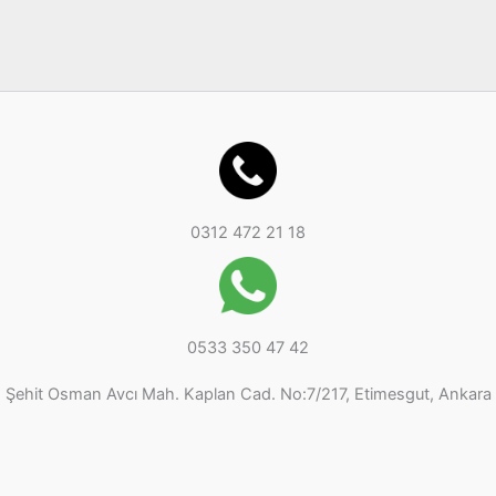
n
0312 472 21 18
0533 350 47 42
Şehit Osman Avcı Mah. Kaplan Cad. No:7/217, Etimesgut, Ankara