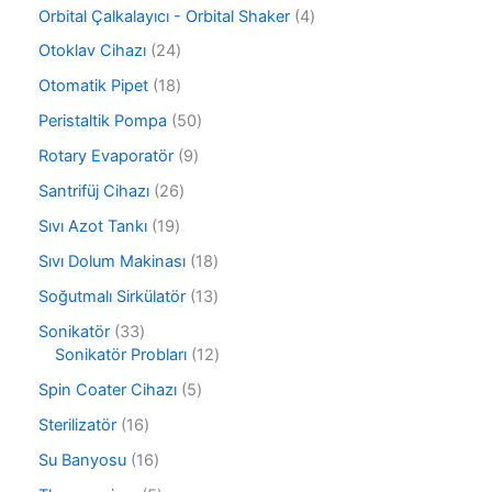
ü
ü
ü
4
Orbital Çalkalayıcı - Orbital Shaker
4
n
r
n
ü
ü
2
Otoklav Cihazı
24
r
n
4
ü
1
Otomatik Pipet
18
ü
n
8
r
5
Peristaltik Pompa
50
ü
ü
0
r
9
Rotary Evaporatör
9
n
ü
ü
ü
r
2
Santrifüj Cihazı
26
n
r
ü
6
ü
1
Sıvı Azot Tankı
19
n
ü
n
9
r
1
Sıvı Dolum Makinası
18
ü
ü
8
r
1
Soğutmalı Sirkülatör
13
n
ü
ü
3
r
3
Sonikatör
33
n
ü
ü
3
1
Sonikatör Probları
12
r
n
ü
2
ü
5
Spin Coater Cihazı
5
r
ü
n
ü
ü
r
1
Sterilizatör
16
r
n
ü
6
ü
1
Su Banyosu
16
n
ü
n
6