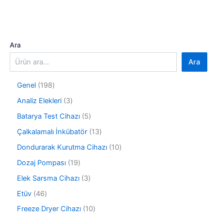
Ara
Ara
1
Genel
198
9
3
Analiz Elekleri
3
8
ü
ü
5
Batarya Test Cihazı
5
r
r
ü
ü
1
Çalkalamalı İnkübatör
13
ü
r
n
3
n
ü
1
Dondurarak Kurutma Cihazı
10
ü
n
0
r
1
Dozaj Pompası
19
ü
ü
9
r
3
Elek Sarsma Cihazı
3
n
ü
ü
ü
r
4
Etüv
46
n
r
ü
6
ü
1
Freeze Dryer Cihazı
10
n
ü