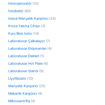
n
0
r
1
Homojenizatör
10
ü
ü
0
r
6
İnkübatör
60
n
ü
ü
0
r
2
Isıtıcılı Manyetik Karıştırıcı
24
n
ü
ü
4
r
3
Kroze Yakma Cihazı
3
n
ü
ü
ü
r
1
Kuru Blok Isıtıcı
14
n
r
ü
4
ü
7
Laboratuvar Çalkalayıcı
7
n
ü
n
ü
r
4
Laboratuvar Ekipmanları
4
r
ü
ü
ü
1
Laboratuvar Elekleri
1
n
r
n
ü
ü
6
Laboratuvar Hot Plate
6
r
n
ü
ü
9
Laboratuvar Standı
9
r
n
ü
ü
1
Liyofilizatör
10
r
n
0
ü
2
Manyetik Karıştırıcı
25
ü
n
5
r
4
Mekanik Karıştırıcı
4
ü
ü
ü
r
4
Mikrosantrifüj
4
n
r