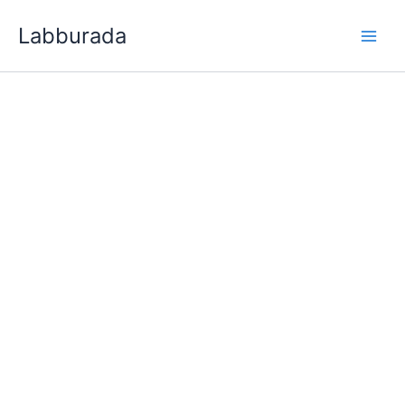
İçeriğe
Labburada
atla