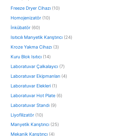
n
r
ü
6
ü
1
Freeze Dryer Cihazı
10
n
ü
n
0
r
1
Homojenizatör
10
ü
ü
0
r
6
İnkübatör
60
n
ü
ü
0
r
2
Isıtıcılı Manyetik Karıştırıcı
24
n
ü
ü
4
r
3
Kroze Yakma Cihazı
3
n
ü
ü
ü
r
1
Kuru Blok Isıtıcı
14
n
r
ü
4
ü
7
Laboratuvar Çalkalayıcı
7
n
ü
n
ü
r
4
Laboratuvar Ekipmanları
4
r
ü
ü
ü
1
Laboratuvar Elekleri
1
n
r
n
ü
ü
6
Laboratuvar Hot Plate
6
r
n
ü
ü
9
Laboratuvar Standı
9
r
n
ü
ü
1
Liyofilizatör
10
r
n
0
ü
2
Manyetik Karıştırıcı
25
ü
n
5
r
4
Mekanik Karıştırıcı
4