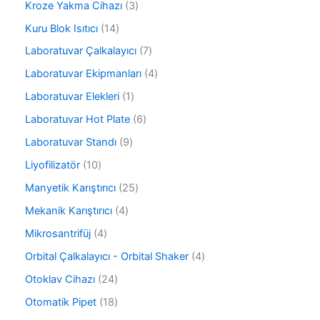
r
3
Kroze Yakma Cihazı
3
n
ü
ü
ü
r
1
Kuru Blok Isıtıcı
14
n
r
ü
4
ü
7
Laboratuvar Çalkalayıcı
7
n
ü
n
ü
r
4
Laboratuvar Ekipmanları
4
r
ü
ü
ü
1
Laboratuvar Elekleri
1
n
r
n
ü
ü
6
Laboratuvar Hot Plate
6
r
n
ü
ü
9
Laboratuvar Standı
9
r
n
ü
ü
1
Liyofilizatör
10
r
n
0
ü
2
Manyetik Karıştırıcı
25
ü
n
5
r
4
Mekanik Karıştırıcı
4
ü
ü
ü
r
4
Mikrosantrifüj
4
n
r
ü
ü
ü
4
Orbital Çalkalayıcı - Orbital Shaker
4
n
r
n
ü
ü
2
Otoklav Cihazı
24
r
n
4
ü
1
Otomatik Pipet
18
ü
n
8