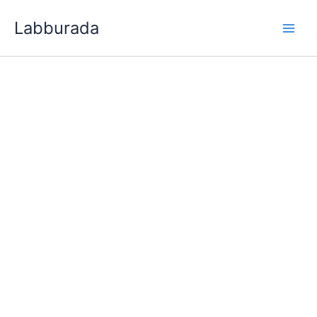
İçeriğe
Labburada
atla