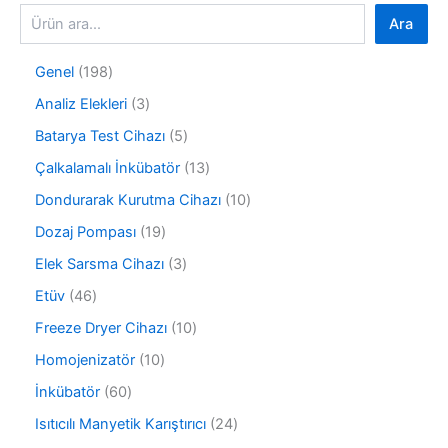
Ara
1
Genel
198
9
3
Analiz Elekleri
3
8
ü
ü
5
Batarya Test Cihazı
5
r
r
ü
ü
1
Çalkalamalı İnkübatör
13
ü
r
n
3
n
ü
1
Dondurarak Kurutma Cihazı
10
ü
n
0
r
1
Dozaj Pompası
19
ü
ü
9
r
3
Elek Sarsma Cihazı
3
n
ü
ü
ü
r
4
Etüv
46
n
r
ü
6
ü
1
Freeze Dryer Cihazı
10
n
ü
n
0
r
1
Homojenizatör
10
ü
ü
0
r
6
İnkübatör
60
n
ü
ü
0
r
2
Isıtıcılı Manyetik Karıştırıcı
24
n
ü
ü
4