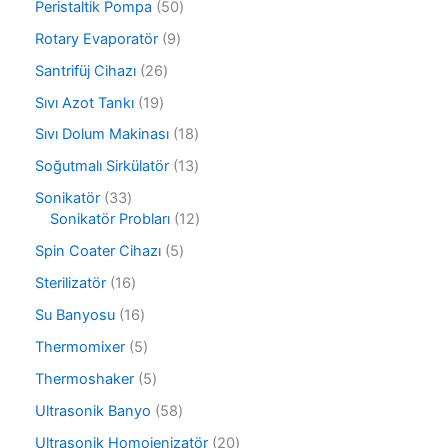
r
5
Peristaltik Pompa
50
ü
ü
0
r
9
Rotary Evaporatör
9
n
ü
ü
ü
r
2
Santrifüj Cihazı
26
n
r
ü
6
ü
1
Sıvı Azot Tankı
19
n
ü
n
9
r
1
Sıvı Dolum Makinası
18
ü
ü
8
r
1
Soğutmalı Sirkülatör
13
n
ü
ü
3
r
3
Sonikatör
33
n
ü
ü
3
1
Sonikatör Probları
12
r
n
ü
2
ü
5
Spin Coater Cihazı
5
r
ü
n
ü
ü
r
1
Sterilizatör
16
r
n
ü
6
ü
1
Su Banyosu
16
n
ü
n
6
r
5
Thermomixer
5
ü
ü
ü
r
5
Thermoshaker
5
n
r
ü
ü
ü
5
Ultrasonik Banyo
58
n
r
n
8
ü
2
Ultrasonik Homojenizatör
20