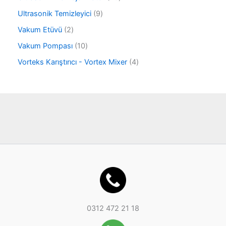
ü
n
0
r
9
Ultrasonik Temizleyici
9
ü
ü
ü
r
2
Vakum Etüvü
2
n
r
ü
ü
ü
1
Vakum Pompası
10
n
r
n
0
ü
4
Vorteks Karıştırıcı - Vortex Mixer
4
ü
n
ü
r
r
ü
ü
n
n
0312 472 21 18