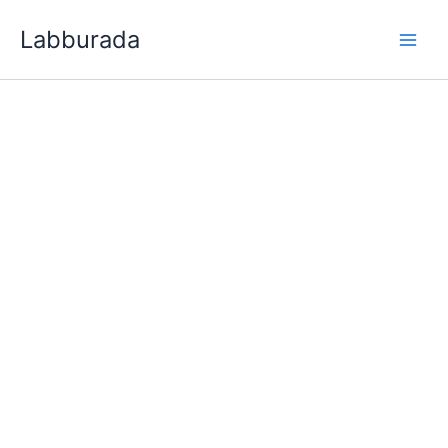
İçeriğe
Labburada
atla