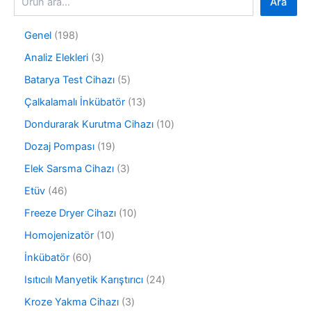
Ara
1
Genel
198
9
3
Analiz Elekleri
3
8
ü
ü
5
Batarya Test Cihazı
5
r
r
ü
ü
1
Çalkalamalı İnkübatör
13
ü
r
n
3
n
ü
1
Dondurarak Kurutma Cihazı
10
ü
n
0
r
1
Dozaj Pompası
19
ü
ü
9
r
3
Elek Sarsma Cihazı
3
n
ü
ü
ü
r
4
Etüv
46
n
r
ü
6
ü
1
Freeze Dryer Cihazı
10
n
ü
n
0
r
1
Homojenizatör
10
ü
ü
0
r
6
İnkübatör
60
n
ü
ü
0
r
2
Isıtıcılı Manyetik Karıştırıcı
24
n
ü
ü
4
r
3
Kroze Yakma Cihazı
3
n
ü