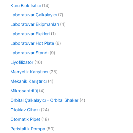
ü
ü
r
1
Kuru Blok Isıtıcı
14
n
r
ü
4
ü
7
Laboratuvar Çalkalayıcı
7
n
ü
n
ü
r
4
Laboratuvar Ekipmanları
4
r
ü
ü
ü
1
Laboratuvar Elekleri
1
n
r
n
ü
ü
6
Laboratuvar Hot Plate
6
r
n
ü
ü
9
Laboratuvar Standı
9
r
n
ü
ü
1
Liyofilizatör
10
r
n
0
ü
2
Manyetik Karıştırıcı
25
ü
n
5
r
4
Mekanik Karıştırıcı
4
ü
ü
ü
r
4
Mikrosantrifüj
4
n
r
ü
ü
ü
4
Orbital Çalkalayıcı - Orbital Shaker
4
n
r
n
ü
ü
2
Otoklav Cihazı
24
r
n
4
ü
1
Otomatik Pipet
18
ü
n
8
r
5
Peristaltik Pompa
50
ü