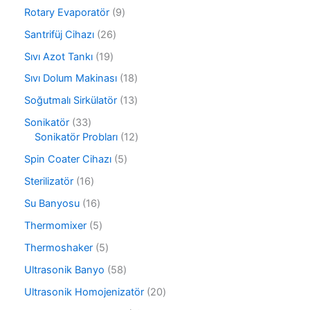
ü
0
r
9
Rotary Evaporatör
9
n
ü
ü
ü
r
2
Santrifüj Cihazı
26
n
r
ü
6
ü
1
Sıvı Azot Tankı
19
n
ü
n
9
r
1
Sıvı Dolum Makinası
18
ü
ü
8
r
1
Soğutmalı Sirkülatör
13
n
ü
ü
3
r
3
Sonikatör
33
n
ü
ü
3
1
Sonikatör Probları
12
r
n
ü
2
ü
5
Spin Coater Cihazı
5
r
ü
n
ü
ü
r
1
Sterilizatör
16
r
n
ü
6
ü
1
Su Banyosu
16
n
ü
n
6
r
5
Thermomixer
5
ü
ü
ü
r
5
Thermoshaker
5
n
r
ü
ü
ü
5
Ultrasonik Banyo
58
n
r
n
8
ü
2
Ultrasonik Homojenizatör
20
ü
n
0