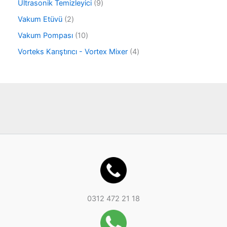
r
9
Ultrasonik Temizleyici
9
ü
ü
ü
r
2
Vakum Etüvü
2
n
r
ü
ü
ü
1
Vakum Pompası
10
n
r
n
0
ü
4
Vorteks Karıştırıcı - Vortex Mixer
4
ü
n
ü
r
r
ü
ü
n
n
0312 472 21 18