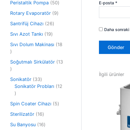
r
5
Peristaltik Pompa
50
E-posta
*
ü
ü
0
r
9
Rotary Evaporatör
9
n
ü
ü
ü
2
r
Santrifüj Cihazı
26
n
r
Daha sonraki 
6
ü
1
ü
Sıvı Azot Tankı
19
ü
n
9
n
r
Sıvı Dolum Makinası
18
ü
1
ü
r
8
n
ü
Soğutmalı Sirkülatör
13
ü
1
n
r
İlgili ürünler
3
ü
3
Sonikatör
33
ü
n
3
Sonikatör Probları
12
r
1
ü
ü
2
r
n
5
Spin Coater Cihazı
5
ü
ü
ü
r
n
1
Sterilizatör
16
r
ü
6
1
ü
Su Banyosu
16
n
ü