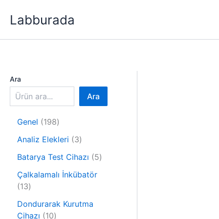
İçeriğe
Labburada
atla
Ara
Ara
1
Genel
198
9
3
Analiz Elekleri
3
8
ü
ü
5
Batarya Test Cihazı
5
r
r
ü
ü
Çalkalamalı İnkübatör
ü
r
1
n
13
n
ü
3
n
Dondurarak Kurutma
ü
1
Cihazı
10