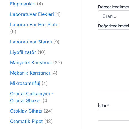
r
4
n
Ekipmanları
4
ü
Derecelendirme
ü
n
1
Laboratuvar Elekleri
1
r
ü
ü
Laboratuvar Hot Plate
Değerlendirmen
r
6
n
6
ü
ü
9
n
Laboratuvar Standı
9
r
ü
ü
1
Liyofilizatör
10
r
n
0
ü
2
Manyetik Karıştırıcı
25
ü
n
5
r
4
Mekanik Karıştırıcı
4
ü
ü
ü
4
r
Mikrosantrifüj
4
n
r
ü
ü
ü
Orbital Çalkalayıcı -
r
n
4
n
Orbital Shaker
4
ü
İsim
*
ü
n
2
Otoklav Cihazı
24
r
4
ü
1
Otomatik Pipet
18
ü
n
8