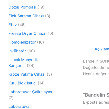
r
0
ü
1
Dozaj Pompası
19
ü
n
9
r
3
Elek Sarsma Cihazı
3
ü
ü
ü
4
r
Etüv
46
n
r
6
ü
ü
1
Freeze Dryer Cihazı
10
ü
n
n
0
r
1
Homojenizatör
10
ü
ü
0
Açıkla
6
r
İnkübatör
60
n
ü
0
ü
r
Isıtıcılı Manyetik
Bandelin SON
ü
n
2
ü
Karıştırıcı
24
Değerlendirme
r
4
n
Henüz değerle
ü
3
Kroze Yakma Cihazı
3
ü
n
ü
r
1
Kuru Blok Isıtıcı
14
r
ü
4
ü
Laboratuvar Çalkalayıcı
“Bandelin 
n
ü
7
n
7
r
E-posta adres
ü
ü
Laboratuvar