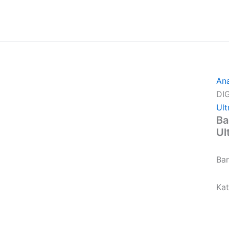
An
DI
Ult
Ba
Ul
Ba
Kat