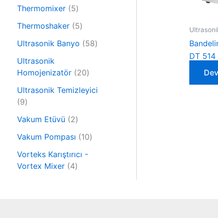
6
n
r
5
Thermomixer
5
ü
ü
ü
r
5
Thermoshaker
5
Ultrason
n
r
ü
ü
ü
5
Ultrasonik Banyo
58
Bandel
n
r
n
8
DT 514 
ü
Ultrasonik
ü
n
2
Homojenizatör
20
Dev
r
0
ü
Ultrasonik Temizleyici
ü
9
n
9
r
ü
2
ü
Vakum Etüvü
2
r
ü
n
ü
1
Vakum Pompası
10
r
n
0
ü
Vorteks Karıştırıcı -
ü
4
n
Vortex Mixer
4
r
ü
ü
r
n
ü
n