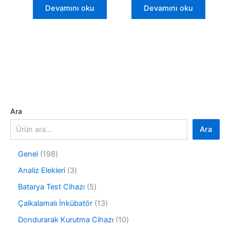
Devamını oku
Devamını oku
Ara
Ara
1
Genel
198
9
3
Analiz Elekleri
3
8
ü
ü
5
Batarya Test Cihazı
5
r
r
ü
ü
1
Çalkalamalı İnkübatör
13
ü
r
n
3
n
ü
1
Dondurarak Kurutma Cihazı
10
ü
n