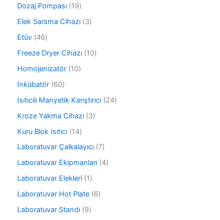
0
r
1
Dozaj Pompası
19
ü
ü
9
r
3
Elek Sarsma Cihazı
3
n
ü
ü
ü
r
4
Etüv
46
n
r
ü
6
ü
1
Freeze Dryer Cihazı
10
n
ü
n
0
r
1
Homojenizatör
10
ü
ü
0
r
6
İnkübatör
60
n
ü
ü
0
r
2
Isıtıcılı Manyetik Karıştırıcı
24
n
ü
ü
4
r
3
Kroze Yakma Cihazı
3
n
ü
ü
ü
r
1
Kuru Blok Isıtıcı
14
n
r
ü
4
ü
7
Laboratuvar Çalkalayıcı
7
n
ü
n
ü
r
4
Laboratuvar Ekipmanları
4
r
ü
ü
ü
1
Laboratuvar Elekleri
1
n
r
n
ü
ü
6
Laboratuvar Hot Plate
6
r
n
ü
ü
9
Laboratuvar Standı
9
r
n
ü