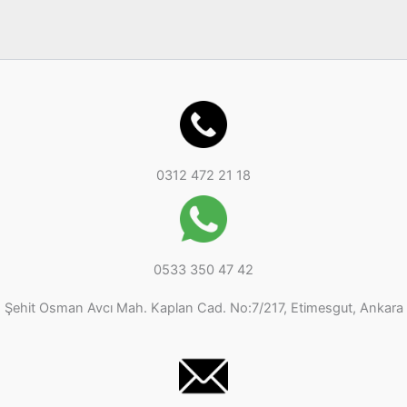
0312 472 21 18
0533 350 47 42
Şehit Osman Avcı Mah. Kaplan Cad. No:7/217, Etimesgut, Ankara