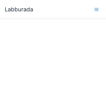
İçeriğe
Labburada
atla