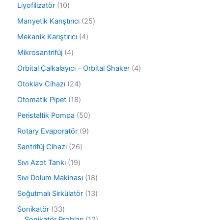
ü
1
Liyofilizatör
10
r
n
0
ü
2
Manyetik Karıştırıcı
25
ü
n
5
r
4
Mekanik Karıştırıcı
4
ü
ü
ü
r
4
Mikrosantrifüj
4
n
r
ü
ü
ü
4
Orbital Çalkalayıcı - Orbital Shaker
4
n
r
n
ü
ü
2
Otoklav Cihazı
24
r
n
4
ü
1
Otomatik Pipet
18
ü
n
8
r
5
Peristaltik Pompa
50
ü
ü
0
r
9
Rotary Evaporatör
9
n
ü
ü
ü
r
2
Santrifüj Cihazı
26
n
r
ü
6
ü
1
Sıvı Azot Tankı
19
n
ü
n
9
r
1
Sıvı Dolum Makinası
18
ü
ü
8
r
1
Soğutmalı Sirkülatör
13
n
ü
ü
3
r
3
Sonikatör
33
n
ü
ü
3
1
Sonikatör Probları
12