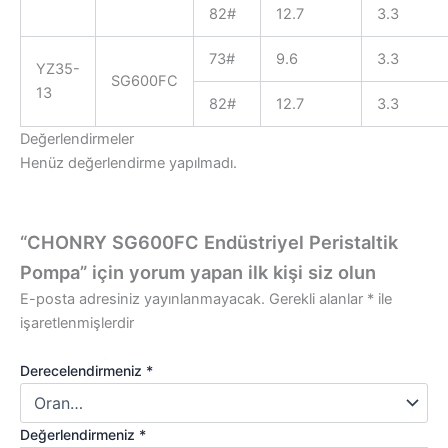
82#
12.7
3.3
73#
9.6
3.3
YZ35-
SG600FC
13
82#
12.7
3.3
Değerlendirmeler
Henüz değerlendirme yapılmadı.
“CHONRY SG600FC Endüstriyel Peristaltik
Pompa” için yorum yapan ilk kişi siz olun
E-posta adresiniz yayınlanmayacak.
Gerekli alanlar
*
ile
işaretlenmişlerdir
Derecelendirmeniz
*
Değerlendirmeniz
*