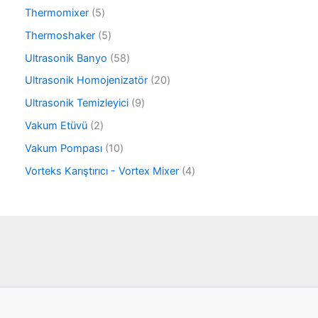
n
6
r
5
Thermomixer
5
ü
ü
ü
r
5
Thermoshaker
5
n
r
ü
ü
ü
5
Ultrasonik Banyo
58
n
r
n
8
ü
2
Ultrasonik Homojenizatör
20
ü
n
0
r
9
Ultrasonik Temizleyici
9
ü
ü
ü
r
2
Vakum Etüvü
2
n
r
ü
ü
ü
1
Vakum Pompası
10
n
r
n
0
ü
4
Vorteks Karıştırıcı - Vortex Mixer
4
ü
n
ü
r
r
ü
ü
n
n