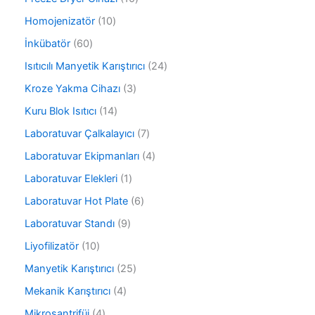
n
ü
n
0
r
1
Homojenizatör
10
ü
ü
0
r
6
İnkübatör
60
n
ü
ü
0
r
2
Isıtıcılı Manyetik Karıştırıcı
24
n
ü
ü
4
r
3
Kroze Yakma Cihazı
3
n
ü
ü
ü
r
1
Kuru Blok Isıtıcı
14
n
r
ü
4
ü
7
Laboratuvar Çalkalayıcı
7
n
ü
n
ü
r
4
Laboratuvar Ekipmanları
4
r
ü
ü
ü
1
Laboratuvar Elekleri
1
n
r
n
ü
ü
6
Laboratuvar Hot Plate
6
r
n
ü
ü
9
Laboratuvar Standı
9
r
n
ü
ü
1
Liyofilizatör
10
r
n
0
ü
2
Manyetik Karıştırıcı
25
ü
n
5
r
4
Mekanik Karıştırıcı
4
ü
ü
ü
r
4
Mikrosantrifüj
4