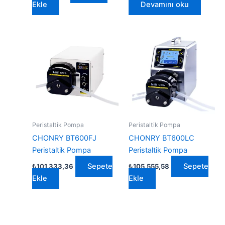
Ekle
Devamını oku
Peristaltik Pompa
Peristaltik Pompa
CHONRY BT600FJ
CHONRY BT600LC
Peristaltik Pompa
Peristaltik Pompa
Sepete
Sepete
₺
101.333,36
₺
105.555,58
Ekle
Ekle