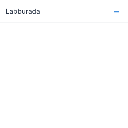
İçeriğe
Labburada
atla