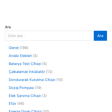
Ara
Ara
1
Genel
198
9
3
Analiz Elekleri
3
8
ü
ü
5
Batarya Test Cihazı
5
r
r
ü
ü
1
Çalkalamalı İnkübatör
13
ü
r
n
3
n
ü
1
Dondurarak Kurutma Cihazı
10
ü
n
0
r
1
Dozaj Pompası
19
ü
ü
9
r
3
Elek Sarsma Cihazı
3
n
ü
ü
ü
r
4
Etüv
46
n
r
ü
6
ü
1
Freeze Dryer Cihazı
10