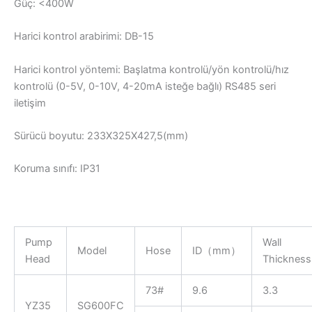
Güç: <400W
Harici kontrol arabirimi: DB-15
Harici kontrol yöntemi: Başlatma kontrolü/yön kontrolü/hız
kontrolü (0-5V, 0-10V, 4-20mA isteğe bağlı) RS485 seri
iletişim
Sürücü boyutu: 233X325X427,5(mm)
Koruma sınıfı: IP31
Pump
Wall
Model
Hose
ID（mm）
Head
Thickne
73#
9.6
3.3
YZ35
SG600FC