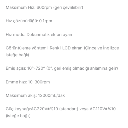
Maksimum Hız: 600rpm (geri çevrilebilir)
Hız çözünürlüğü: 0.1rpm
Hız modu: Dokunmatik ekran ayarı
Görüntüleme yöntemi: Renkli LCD ekran (Çince ve İngilizce
isteğe bağlı)
Emiş açısı: 10°-720° (0°, geri emiş olmadığı anlamına gelir)
Emme hızı: 10-300rpm
Maksimum akış: 12000mL/dak
Güç kaynağı:AC220V±%10 (standart) veya AC110V±%10
(isteğe bağlı)