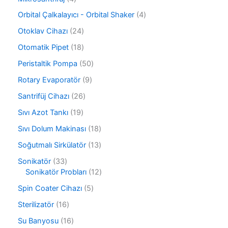
n
r
ü
ü
ü
4
Orbital Çalkalayıcı - Orbital Shaker
4
n
r
n
ü
ü
2
Otoklav Cihazı
24
r
n
4
ü
1
Otomatik Pipet
18
ü
n
8
r
5
Peristaltik Pompa
50
ü
ü
0
r
9
Rotary Evaporatör
9
n
ü
ü
ü
r
2
Santrifüj Cihazı
26
n
r
ü
6
ü
1
Sıvı Azot Tankı
19
n
ü
n
9
r
1
Sıvı Dolum Makinası
18
ü
ü
8
r
1
Soğutmalı Sirkülatör
13
n
ü
ü
3
r
3
Sonikatör
33
n
ü
ü
3
1
Sonikatör Probları
12
r
n
ü
2
ü
5
Spin Coater Cihazı
5
r
ü
n
ü
ü
r
1
Sterilizatör
16
r
n
ü
6
ü
1
Su Banyosu
16
n
ü