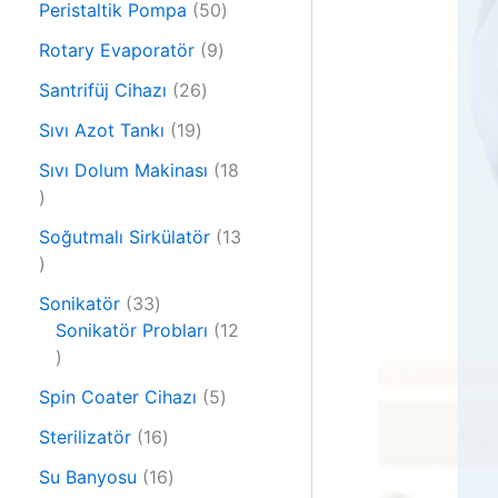
r
5
Peristaltik Pompa
50
ü
ü
0
r
9
Rotary Evaporatör
9
n
ü
ü
ü
2
r
Santrifüj Cihazı
26
n
r
6
ü
1
ü
Sıvı Azot Tankı
19
ü
n
9
n
r
Sıvı Dolum Makinası
18
ü
1
ü
r
8
n
ü
Soğutmalı Sirkülatör
13
ü
1
n
r
3
ü
3
Sonikatör
33
ü
n
3
Sonikatör Probları
12
r
1
ü
ü
2
r
n
5
Spin Coater Cihazı
5
ü
ü
ü
r
n
1
Sterilizatör
16
r
ü
6
1
ü
Su Banyosu
16
n
ü