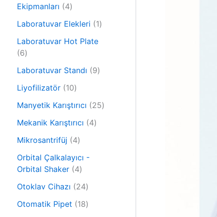
r
4
n
Ekipmanları
4
ü
ü
n
1
Laboratuvar Elekleri
1
r
ü
ü
Laboratuvar Hot Plate
r
6
n
6
ü
ü
9
n
Laboratuvar Standı
9
r
ü
ü
1
Liyofilizatör
10
r
n
0
ü
2
Manyetik Karıştırıcı
25
ü
n
5
r
4
Mekanik Karıştırıcı
4
ü
ü
ü
4
r
Mikrosantrifüj
4
n
r
ü
ü
ü
Orbital Çalkalayıcı -
r
n
4
n
Orbital Shaker
4
ü
ü
n
2
Otoklav Cihazı
24
r
4
ü
1
Otomatik Pipet
18
ü
n
8