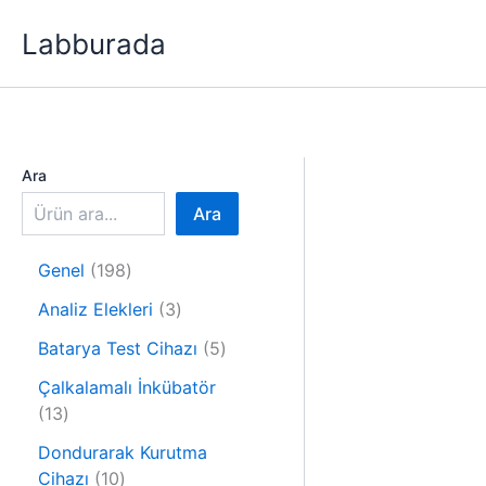
İçeriğe
Labburada
atla
Ara
Ara
1
Genel
198
9
3
Analiz Elekleri
3
8
ü
ü
5
Batarya Test Cihazı
5
r
r
ü
ü
Çalkalamalı İnkübatör
ü
r
1
n
13
n
ü
3
n
Dondurarak Kurutma
ü
1
Cihazı
10