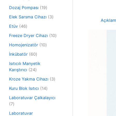
r
0
ü
1
Dozaj Pompası
19
ü
n
9
r
3
Elek Sarsma Cihazı
3
ü
Açıkla
ü
ü
4
r
Etüv
46
n
r
6
ü
ü
1
Freeze Dryer Cihazı
10
ü
n
n
0
r
1
Homojenizatör
10
ü
ü
0
6
r
İnkübatör
60
n
ü
0
ü
r
Isıtıcılı Manyetik
ü
n
2
ü
Karıştırıcı
24
r
4
n
ü
3
Kroze Yakma Cihazı
3
ü
n
ü
r
1
Kuru Blok Isıtıcı
14
r
ü
4
ü
Laboratuvar Çalkalayıcı
n
ü
7
n
7
r
ü
ü
Laboratuvar