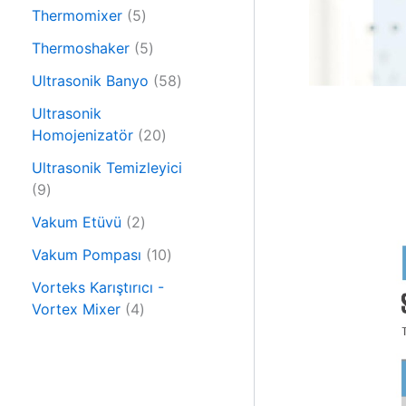
6
n
r
5
Thermomixer
5
ü
ü
ü
r
5
Thermoshaker
5
n
r
ü
ü
ü
5
Ultrasonik Banyo
58
n
r
n
8
ü
Ultrasonik
ü
n
2
Homojenizatör
20
r
0
ü
Ultrasonik Temizleyici
ü
9
n
9
r
ü
2
ü
Vakum Etüvü
2
r
ü
n
ü
1
Vakum Pompası
10
r
n
0
ü
Vorteks Karıştırıcı -
ü
4
n
Vortex Mixer
4
r
ü
ü
r
n
ü
n