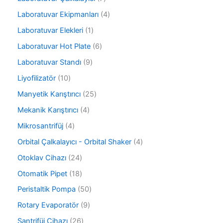
n
ü
n
ü
r
4
Laboratuvar Ekipmanları
4
r
ü
ü
ü
1
Laboratuvar Elekleri
1
n
r
n
ü
ü
6
Laboratuvar Hot Plate
6
r
n
ü
ü
9
Laboratuvar Standı
9
r
n
ü
ü
1
Liyofilizatör
10
r
n
0
ü
2
Manyetik Karıştırıcı
25
ü
n
5
r
4
Mekanik Karıştırıcı
4
ü
ü
ü
r
4
Mikrosantrifüj
4
n
r
ü
ü
ü
4
Orbital Çalkalayıcı - Orbital Shaker
4
n
r
n
ü
ü
2
Otoklav Cihazı
24
r
n
4
ü
1
Otomatik Pipet
18
ü
n
8
r
5
Peristaltik Pompa
50
ü
ü
0
r
9
Rotary Evaporatör
9
n
ü
ü
ü
r
2
Santrifüj Cihazı
26