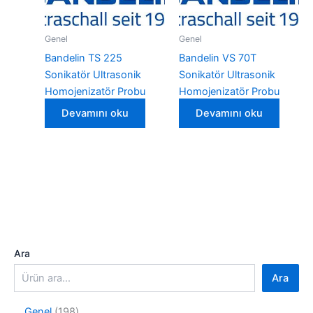
Genel
Genel
Bandelin TS 225
Bandelin VS 70T
Sonikatör Ultrasonik
Sonikatör Ultrasonik
Homojenizatör Probu
Homojenizatör Probu
Devamını oku
Devamını oku
Ara
Ara
1
Genel
198