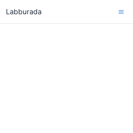
İçeriğe
Labburada
atla