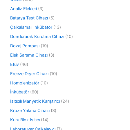
9
3
Analiz Elekleri
3
8
ü
ü
5
Batarya Test Cihazı
5
r
r
ü
ü
1
Çalkalamalı İnkübatör
13
ü
r
n
3
n
ü
1
Dondurarak Kurutma Cihazı
10
ü
n
0
r
1
Dozaj Pompası
19
ü
ü
9
r
3
Elek Sarsma Cihazı
3
n
ü
ü
ü
r
4
Etüv
46
n
r
ü
6
ü
1
Freeze Dryer Cihazı
10
n
ü
n
0
r
1
Homojenizatör
10
ü
ü
0
r
6
İnkübatör
60
n
ü
ü
0
r
2
Isıtıcılı Manyetik Karıştırıcı
24
n
ü
ü
4
r
3
Kroze Yakma Cihazı
3
n
ü
ü
ü
r
1
Kuru Blok Isıtıcı
14
n
r
ü
4
ü
7
Laboratuvar Çalkalayıcı
7