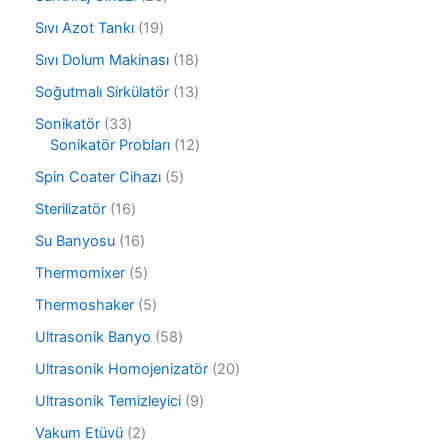
n
r
ü
6
ü
1
Sıvı Azot Tankı
19
n
ü
n
9
r
1
Sıvı Dolum Makinası
18
ü
ü
8
r
1
Soğutmalı Sirkülatör
13
n
ü
ü
3
r
3
Sonikatör
33
n
ü
ü
3
1
Sonikatör Probları
12
r
n
ü
2
ü
5
Spin Coater Cihazı
5
r
ü
n
ü
ü
r
1
Sterilizatör
16
r
n
ü
6
ü
1
Su Banyosu
16
n
ü
n
6
r
5
Thermomixer
5
ü
ü
ü
r
5
Thermoshaker
5
n
r
ü
ü
ü
5
Ultrasonik Banyo
58
n
r
n
8
ü
2
Ultrasonik Homojenizatör
20
ü
n
0
r
9
Ultrasonik Temizleyici
9
ü
ü
ü
r
2
Vakum Etüvü
2
n
r