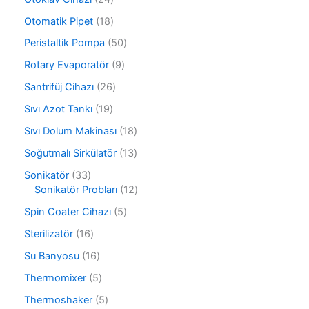
r
n
4
ü
1
Otomatik Pipet
18
ü
n
8
r
5
Peristaltik Pompa
50
ü
ü
0
r
9
Rotary Evaporatör
9
n
ü
ü
ü
r
2
Santrifüj Cihazı
26
n
r
ü
6
ü
1
Sıvı Azot Tankı
19
n
ü
n
9
r
1
Sıvı Dolum Makinası
18
ü
ü
8
r
1
Soğutmalı Sirkülatör
13
n
ü
ü
3
r
3
Sonikatör
33
n
ü
ü
3
1
Sonikatör Probları
12
r
n
ü
2
ü
5
Spin Coater Cihazı
5
r
ü
n
ü
ü
r
1
Sterilizatör
16
r
n
ü
6
ü
1
Su Banyosu
16
n
ü
n
6
r
5
Thermomixer
5
ü
ü
ü
r
5
Thermoshaker
5
n
r