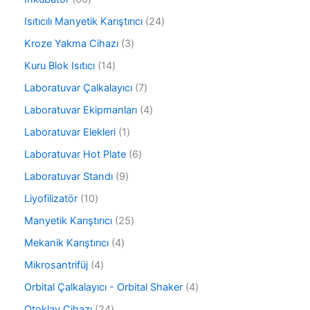
n
ü
ü
0
r
2
Isıtıcılı Manyetik Karıştırıcı
24
n
ü
ü
4
r
3
Kroze Yakma Cihazı
3
n
ü
ü
ü
r
1
Kuru Blok Isıtıcı
14
n
r
ü
4
ü
7
Laboratuvar Çalkalayıcı
7
n
ü
n
ü
r
4
Laboratuvar Ekipmanları
4
r
ü
ü
ü
1
Laboratuvar Elekleri
1
n
r
n
ü
ü
6
Laboratuvar Hot Plate
6
r
n
ü
ü
9
Laboratuvar Standı
9
r
n
ü
ü
1
Liyofilizatör
10
r
n
0
ü
2
Manyetik Karıştırıcı
25
ü
n
5
r
4
Mekanik Karıştırıcı
4
ü
ü
ü
r
4
Mikrosantrifüj
4
n
r
ü
ü
ü
4
Orbital Çalkalayıcı - Orbital Shaker
4
n
r
n
ü
ü
2
Otoklav Cihazı
24