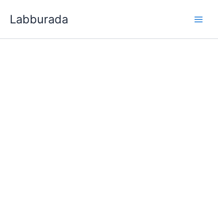
İçeriğe
Labburada
atla