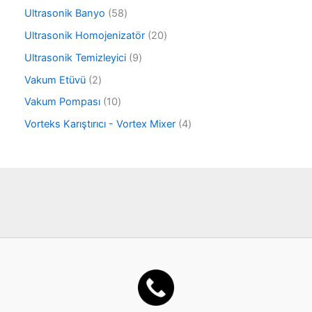
ü
ü
ü
5
Ultrasonik Banyo
58
n
r
n
8
ü
2
Ultrasonik Homojenizatör
20
ü
n
0
r
9
Ultrasonik Temizleyici
9
ü
ü
ü
r
2
Vakum Etüvü
2
n
r
ü
ü
ü
1
Vakum Pompası
10
n
r
n
0
ü
4
Vorteks Karıştırıcı - Vortex Mixer
4
ü
n
ü
r
r
ü
ü
n
n