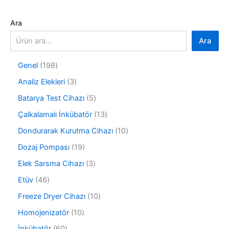
Ara
Ara
1
Genel
198
9
3
Analiz Elekleri
3
8
ü
ü
5
Batarya Test Cihazı
5
r
r
ü
ü
1
Çalkalamalı İnkübatör
13
ü
r
n
3
n
ü
1
Dondurarak Kurutma Cihazı
10
ü
n
0
r
1
Dozaj Pompası
19
ü
ü
9
r
3
Elek Sarsma Cihazı
3
n
ü
ü
ü
r
4
Etüv
46
n
r
ü
6
ü
1
Freeze Dryer Cihazı
10
n
ü
n
0
r
1
Homojenizatör
10
ü
ü
0
r
6
İnkübatör
60