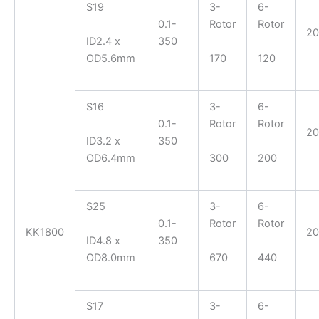
S19
3-
6-
0.1-
Rotor
Rotor
2
ID2.4 x
350
OD5.6mm
170
120
S16
3-
6-
0.1-
Rotor
Rotor
2
ID3.2 x
350
OD6.4mm
300
200
S25
3-
6-
0.1-
Rotor
Rotor
KK1800
2
ID4.8 x
350
OD8.0mm
670
440
S17
3-
6-