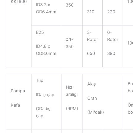
KK1800
10
ID3.2 x
350
OD6.4mm
310
220
B25
3-
6-
0.1-
Rotor
Rotor
10
ID4.8 x
350
OD8.0mm
650
390
Tüp
Bo
Akış
Hız
Pompa
bo
aralığı
ID: iç çap
Oran
Kafa
Ö
(RPM)
OD: dış
bo
(Ml/dak)
çap