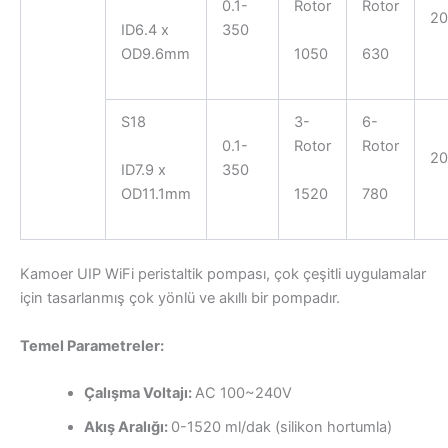
0.1-
Rotor
Rotor
2
ID6.4 x
350
OD9.6mm
1050
630
S18
3-
6-
0.1-
Rotor
Rotor
2
ID7.9 x
350
OD11.1mm
1520
780
Kamoer UIP WiFi peristaltik pompası, çok çeşitli uygulamalar
için tasarlanmış çok yönlü ve akıllı bir pompadır.
Temel Parametreler:
Çalışma Voltajı:
AC 100~240V
Akış Aralığı:
0-1520 ml/dak (silikon hortumla)