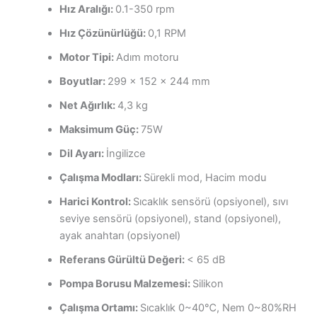
Hız Aralığı:
0.1-350 rpm
Hız Çözünürlüğü:
0,1 RPM
Motor Tipi:
Adım motoru
Boyutlar:
299 x 152 x 244 mm
Net Ağırlık:
4,3 kg
Maksimum Güç:
75W
Dil Ayarı:
İngilizce
Çalışma Modları:
Sürekli mod, Hacim modu
Harici Kontrol:
Sıcaklık sensörü (opsiyonel), sıvı
seviye sensörü (opsiyonel), stand (opsiyonel),
ayak anahtarı (opsiyonel)
Referans Gürültü Değeri:
< 65 dB
Pompa Borusu Malzemesi:
Silikon
Çalışma Ortamı:
Sıcaklık 0~40℃, Nem 0~80%RH