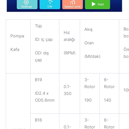
Tüp
Bo
Akış
Hız
Pompa
bor
aralığı
ID: iç çap
Oran
Kafa
Öm
(RPM)
OD: dış
bo
(Ml/dak)
çap
B19
3-
6-
0.1-
Rotor
Rotor
10
ID2.4 x
350
OD5.6mm
190
140
B16
3-
6-
0.1-
Rotor
Rotor