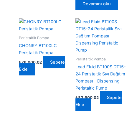
Devamını oku
Peristaltik Pompa
CHONRY BT100LC
Peristaltik Pompa
Peristaltik Pompa
Sepete
₺
76.000,02
Lead Fluid BT100S DT15-
Ekle
24 Peristaltik Sıvı Dağıtım
Pompası – Dispensing
Peristaltic Pump
Sepete
₺
83.600,02
Ekle