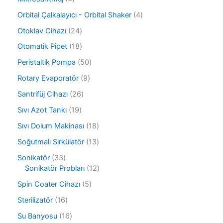
n
r
ü
ü
ü
4
Orbital Çalkalayıcı - Orbital Shaker
4
n
r
n
ü
ü
2
Otoklav Cihazı
24
r
n
4
ü
1
Otomatik Pipet
18
ü
n
8
r
5
Peristaltik Pompa
50
ü
ü
0
r
9
Rotary Evaporatör
9
n
ü
ü
ü
r
2
Santrifüj Cihazı
26
n
r
ü
6
ü
1
Sıvı Azot Tankı
19
n
ü
n
9
r
1
Sıvı Dolum Makinası
18
ü
ü
8
r
1
Soğutmalı Sirkülatör
13
n
ü
ü
3
r
3
Sonikatör
33
n
ü
ü
3
1
Sonikatör Probları
12
r
n
ü
2
ü
5
Spin Coater Cihazı
5
r
ü
n
ü
ü
r
1
Sterilizatör
16
r
n
ü
6
ü
1
Su Banyosu
16
n
ü