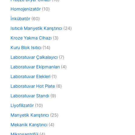
n
ü
n
0
r
1
Homojenizatör
10
ü
ü
0
r
6
İnkübatör
60
n
ü
ü
0
r
2
Isıtıcılı Manyetik Karıştırıcı
24
n
ü
ü
4
r
3
Kroze Yakma Cihazı
3
n
ü
ü
ü
r
1
Kuru Blok Isıtıcı
14
n
r
ü
4
ü
7
Laboratuvar Çalkalayıcı
7
n
ü
n
ü
r
4
Laboratuvar Ekipmanları
4
r
ü
ü
ü
1
Laboratuvar Elekleri
1
n
r
n
ü
ü
6
Laboratuvar Hot Plate
6
r
n
ü
ü
9
Laboratuvar Standı
9
r
n
ü
ü
1
Liyofilizatör
10
r
n
0
ü
2
Manyetik Karıştırıcı
25
ü
n
5
r
4
Mekanik Karıştırıcı
4
ü
ü
ü
r
4
Mikrosantrifüj
4