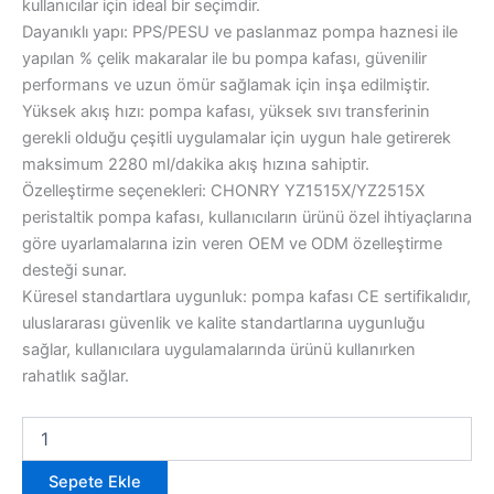
kullanıcılar için ideal bir seçimdir.
Dayanıklı yapı: PPS/PESU ve paslanmaz pompa haznesi ile
yapılan % çelik makaralar ile bu pompa kafası, güvenilir
performans ve uzun ömür sağlamak için inşa edilmiştir.
Yüksek akış hızı: pompa kafası, yüksek sıvı transferinin
gerekli olduğu çeşitli uygulamalar için uygun hale getirerek
maksimum 2280 ml/dakika akış hızına sahiptir.
Özelleştirme seçenekleri: CHONRY YZ1515X/YZ2515X
peristaltik pompa kafası, kullanıcıların ürünü özel ihtiyaçlarına
göre uyarlamalarına izin veren OEM ve ODM özelleştirme
desteği sunar.
Küresel standartlara uygunluk: pompa kafası CE sertifikalıdır,
uluslararası güvenlik ve kalite standartlarına uygunluğu
sağlar, kullanıcılara uygulamalarında ürünü kullanırken
rahatlık sağlar.
YZ1515x/YZ2525X
Peristaltik
Pompa
Sepete Ekle
Başlıkları