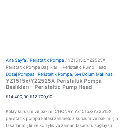
Ana Sayfa
/
Peristaltik Pompa
/ YZ1515x/YZ2525X
Peristaltik Pompa Başlıkları – Peristaltic Pump Head
Dozaj Pompası
,
Peristaltik Pompa
,
Sıvı Dolum Makinası
YZ1515x/YZ2525X Peristaltik Pompa
Başlıkları – Peristaltic Pump Head
Orijinal
Şu
₺
14.400,00
₺
12.700,00
fiyat:
andaki
₺14.400,00.
fiyat:
Kolay kurulum ve bakım: CHONRY YZ1515X/YZ2515X
₺12.700,00.
peristaltik pompa kafası zahmetsiz kurulum ve bakım için
tasarlanmıştır ve kolaylık ve zaman tasarrufu sağlayan