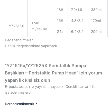
18#
7.9*1.6
380ml
15#
4.8*2.4
170ml
1740
YZ2515X
ml/dakika
24#
6.4*2.4
290ml
Değerlendirmeler
Henüz değerlendirme yapılmadı.
“YZ1515x/YZ2525X Peristaltik Pompa
Başlıkları – Peristaltic Pump Head” için yorum
yapan ilk kişi siz olun
E-posta adresiniz yayınlanmayacak.
Gerekli alanlar
*
ile
işaretlenmişlerdir
Derecelendirmeniz
*