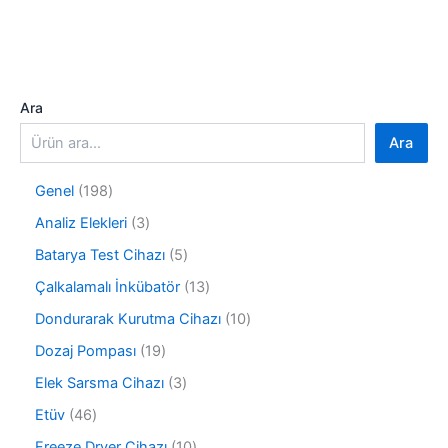
Ara
Ara
1
Genel
198
9
3
Analiz Elekleri
3
8
ü
ü
5
Batarya Test Cihazı
5
r
r
ü
ü
1
Çalkalamalı İnkübatör
13
ü
r
n
3
n
ü
1
Dondurarak Kurutma Cihazı
10
ü
n
0
r
1
Dozaj Pompası
19
ü
ü
9
r
3
Elek Sarsma Cihazı
3
n
ü
ü
ü
r
4
Etüv
46
n
r
ü
6
ü
1
Freeze Dryer Cihazı
10