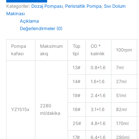
-
Kategoriler:
Dozaj Pompası
,
Peristaltik Pompa
,
Sıvı Dolum
Peristaltic
Makinası
Pump
Açıklama
Head
Değerlendirmeler (0)
adet
Pompa
Maksimum
Tüp
OD *
100rpm
kafası
akış
tipi
kalınlık
13#
0.8*1.6
7ml
14#
1.6*1.6
27ml
19#
2.4*1.6
51ml
2280
YZ1515x
16#
3.1*1.6
82ml
ml/dakika
25#
4.8*1.6
170ml
17#
6.4*1.6
290ml