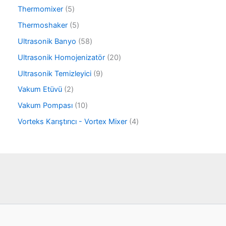
n
6
r
5
Thermomixer
5
ü
ü
ü
r
5
Thermoshaker
5
n
r
ü
ü
ü
5
Ultrasonik Banyo
58
n
r
n
8
ü
2
Ultrasonik Homojenizatör
20
ü
n
0
r
9
Ultrasonik Temizleyici
9
ü
ü
ü
r
2
Vakum Etüvü
2
n
r
ü
ü
ü
1
Vakum Pompası
10
n
r
n
0
ü
4
Vorteks Karıştırıcı - Vortex Mixer
4
ü
n
ü
r
r
ü
ü
n
n