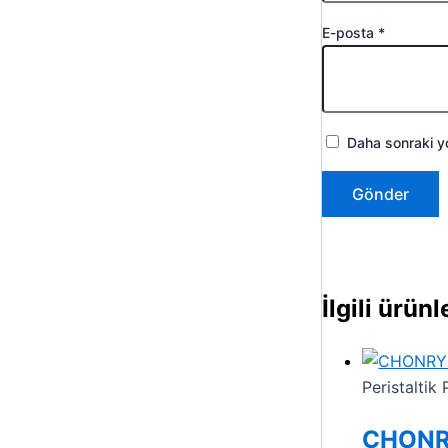
E-posta
*
Daha sonraki yo
İlgili ürünl
Peristalti
CHONRY