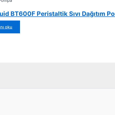
k Pompa
uid BT600F Peristaltik Sıvı Dağıtım P
nı oku