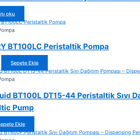
nı oku
k Pompa
 BT100LC Peristaltik Pompa
Sepete Ekle
k Pompa
uid BT100L DT15-44 Peristaltik Sıvı 
ltic Pump
epete Ekle