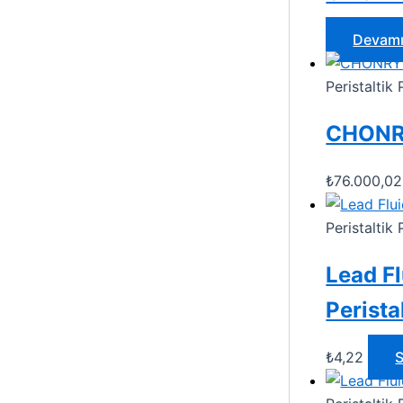
Devamı
Peristalti
CHONRY
₺
76.000,02
Peristalti
Lead Fl
Perista
₺
4,22
S