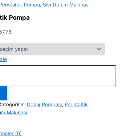
Peristaltik Pompa
,
Sıvı Dolum Makinası
ltik Pompa
Fiyat
57,78
aralığı:
₺2.871,11
-
zle
₺18.957,78
Kategoriler:
Dozaj Pompası
,
Peristaltik
lum Makinası
rmeler (0)