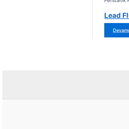
Peristalti
Lead Fl
Devamı